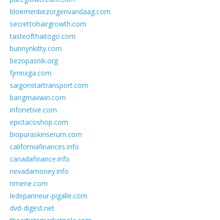
bloemenbezorgenvandaag.com
secrettohairgrowth.com
tasteofthaitogo.com
bunnynkitty.com
bezopasnik.org
fjmnxga.com
saigonstartransport.com
bangmaxwin.com
infonetive.com
epictacoshop.com
biopuraskinserum.com
californiafinances.info
canadafinance.info
nevadamoney.info
rimene.com
ledepanneur-pigalle.com
dvd-digest.net