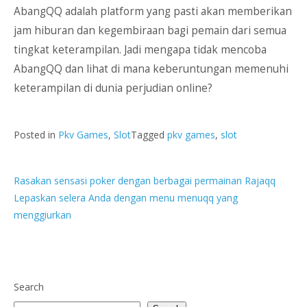
AbangQQ adalah platform yang pasti akan memberikan
jam hiburan dan kegembiraan bagi pemain dari semua
tingkat keterampilan. Jadi mengapa tidak mencoba
AbangQQ dan lihat di mana keberuntungan memenuhi
keterampilan di dunia perjudian online?
Posted in
Pkv Games
,
Slot
Tagged
pkv games
,
slot
Post
Rasakan sensasi poker dengan berbagai permainan Rajaqq
Lepaskan selera Anda dengan menu menuqq yang
navigation
menggiurkan
Search