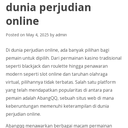
dunia perjudian
online
Posted on
May 4, 2025
by
admin
Di dunia perjudian online, ada banyak pilihan bagi
pemain untuk dipilih. Dari permainan kasino tradisional
seperti blackjack dan roulette hingga penawaran
modern seperti slot online dan taruhan olahraga
virtual, pilihannya tidak terbatas. Salah satu platform
yang telah mendapatkan popularitas di antara para
pemain adalah AbangQQ, sebuah situs web di mana
keberuntungan memenuhi keterampilan di dunia
perjudian online.
Abangqq menawarkan berbagai macam permainan