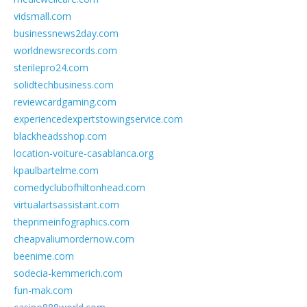
vidsmall.com
businessnews2day.com
worldnewsrecords.com
sterilepro24.com
solidtechbusiness.com
reviewcardgaming.com
experiencedexpertstowingservice.com
blackheadsshop.com
location-voiture-casablanca.org
kpaulbartelme.com
comedyclubofhiltonhead.com
virtualartsassistant.com
theprimeinfographics.com
cheapvaliumordernow.com
beenime.com
sodecia-kemmerich.com
fun-mak.com