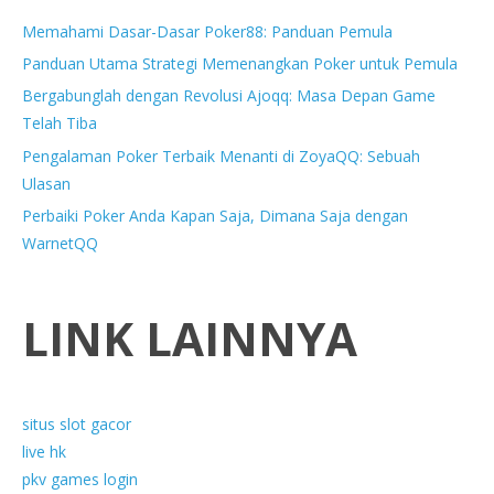
Memahami Dasar-Dasar Poker88: Panduan Pemula
Panduan Utama Strategi Memenangkan Poker untuk Pemula
Bergabunglah dengan Revolusi Ajoqq: Masa Depan Game
Telah Tiba
Pengalaman Poker Terbaik Menanti di ZoyaQQ: Sebuah
Ulasan
Perbaiki Poker Anda Kapan Saja, Dimana Saja dengan
WarnetQQ
LINK LAINNYA
situs slot gacor
live hk
pkv games login