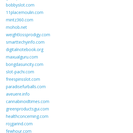
bobbyslot.com
11placemoulin.com
mintz360.com
mohob.net
weightlossprodigy.com
smarttechyinfo.com
digitalnotebook.org
maxualguru.com
bongdasuncity.com
slot-pachi.com
freespinsslot.com
paradisefurballs.com
aveuere.info
cannabinoidtimes.com
greenproductsgui.com
healthconcerning.com
rojgarind.com
fewhour.com