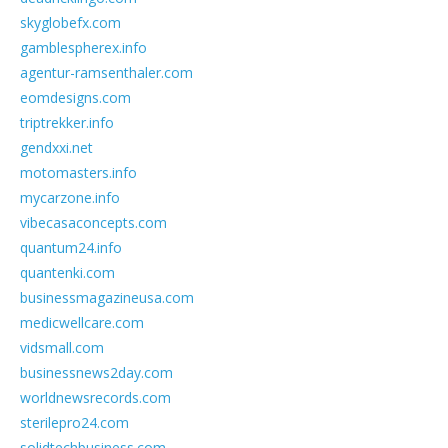
skyglobefx.com
gamblespherex.info
agentur-ramsenthaler.com
eomdesigns.com
triptrekker.info
gendxxi.net
motomasters.info
mycarzone.info
vibecasaconcepts.com
quantum24.info
quantenki.com
businessmagazineusa.com
medicwellcare.com
vidsmall.com
businessnews2day.com
worldnewsrecords.com
sterilepro24.com
solidtechbusiness.com