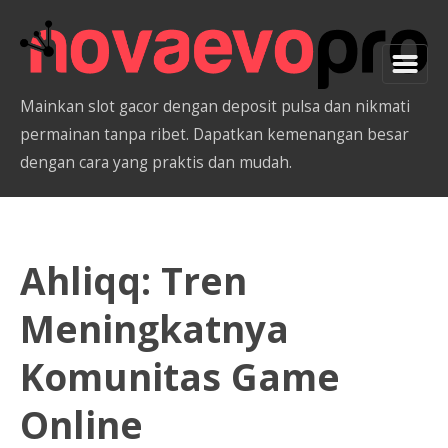
Mainkan slot gacor dengan deposit pulsa dan nikmati
permainan tanpa ribet. Dapatkan kemenangan besar
dengan cara yang praktis dan mudah.
Ahliqq: Tren
Meningkatnya
Komunitas Game
Online