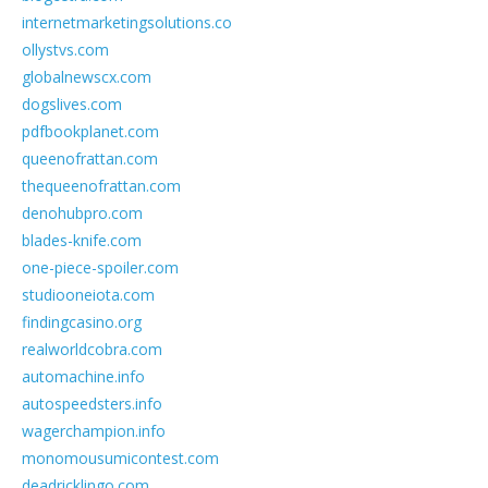
internetmarketingsolutions.co
ollystvs.com
globalnewscx.com
dogslives.com
pdfbookplanet.com
queenofrattan.com
thequeenofrattan.com
denohubpro.com
blades-knife.com
one-piece-spoiler.com
studiooneiota.com
findingcasino.org
realworldcobra.com
automachine.info
autospeedsters.info
wagerchampion.info
monomousumicontest.com
deadricklingo.com