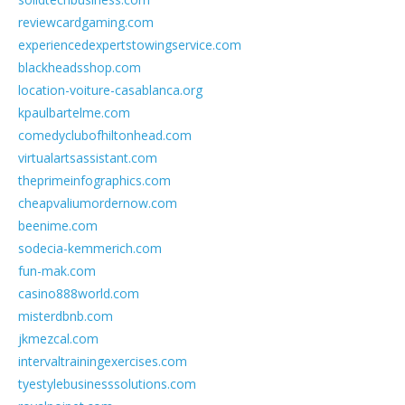
reviewcardgaming.com
experiencedexpertstowingservice.com
blackheadsshop.com
location-voiture-casablanca.org
kpaulbartelme.com
comedyclubofhiltonhead.com
virtualartsassistant.com
theprimeinfographics.com
cheapvaliumordernow.com
beenime.com
sodecia-kemmerich.com
fun-mak.com
casino888world.com
misterdbnb.com
jkmezcal.com
intervaltrainingexercises.com
tyestylebusinesssolutions.com