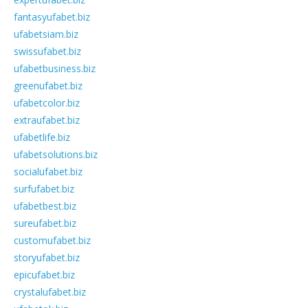
fantasyufabet.biz
ufabetsiam.biz
swissufabet.biz
ufabetbusiness.biz
greenufabet.biz
ufabetcolor.biz
extraufabet.biz
ufabetlife.biz
ufabetsolutions.biz
socialufabet.biz
surfufabet.biz
ufabetbest.biz
sureufabet.biz
customufabet.biz
storyufabet.biz
epicufabet.biz
crystalufabet.biz