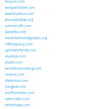
fivsport.com
templatedzine.com
lawinfoadvice.com
phenqdietplan.org
sumnercafe.com
dunetflix.com
movimientoindignados.org
milfxxxpussy.com
uptodatefamily.com
musitop.com
utyam.com
lacostituzioneblog.com
ohyeea.com
zhitiemoe.com
nungkub.com
anotherindian.com
xylemcider.com
taniaetiago.com