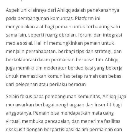
Aspek unik lainnya dari Ahliqq adalah penekanannya
pada pembangunan komunitas. Platform ini
menyediakan alat bagi pemain untuk terhubung satu
sama lain, seperti ruang obrolan, forum, dan integrasi
media sosial. Hal ini memungkinkan pemain untuk
menjalin persahabatan, berbagi tips dan strategi, dan
berkolaborasi dalam permainan berbasis tim. Ahliqq
juga memiliki tim moderator berdedikasi yang bekerja
untuk memastikan komunitas tetap ramah dan bebas
dari pelecehan atau perilaku beracun.
Selain fokus pada pembangunan komunitas, Ahliqq juga
menawarkan berbagai penghargaan dan insentif bagi
anggotanya. Pemain bisa mendapatkan mata uang
virtual, membuka pencapaian, dan menerima fasilitas
eksklusif dengan berpartisipasi dalam permainan dan