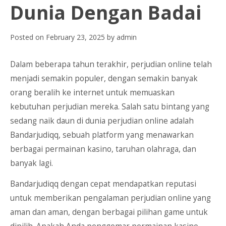
Dunia Dengan Badai
Posted on
February 23, 2025
by
admin
Dalam beberapa tahun terakhir, perjudian online telah
menjadi semakin populer, dengan semakin banyak
orang beralih ke internet untuk memuaskan
kebutuhan perjudian mereka. Salah satu bintang yang
sedang naik daun di dunia perjudian online adalah
Bandarjudiqq, sebuah platform yang menawarkan
berbagai permainan kasino, taruhan olahraga, dan
banyak lagi.
Bandarjudiqq dengan cepat mendapatkan reputasi
untuk memberikan pengalaman perjudian online yang
aman dan aman, dengan berbagai pilihan game untuk