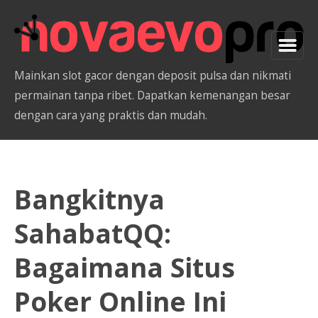
Mainkan slot gacor dengan deposit pulsa dan nikmati
permainan tanpa ribet. Dapatkan kemenangan besar
dengan cara yang praktis dan mudah.
Bangkitnya
SahabatQQ:
Bagaimana Situs
Poker Online Ini