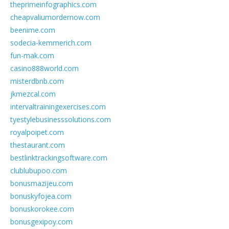
theprimeinfographics.com
cheapvaliumordernow.com
beenime.com
sodecia-kemmerich.com
fun-mak.com
casino888world.com
misterdbnb.com
jkmezcal.com
intervaltrainingexercises.com
tyestylebusinesssolutions.com
royalpoipet.com
thestaurant.com
bestlinktrackingsoftware.com
clublubupoo.com
bonusmazijeu.com
bonuskyfojea.com
bonuskorokee.com
bonusgexipoy.com