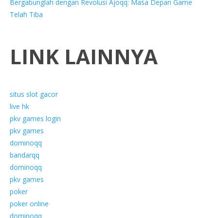
Bergabunglah dengan Revolusi Ajoqq: Masa Depan Game
Telah Tiba
LINK LAINNYA
situs slot gacor
live hk
pkv games login
pkv games
dominoqq
bandarqq
dominoqq
pkv games
poker
poker online
dominoqq