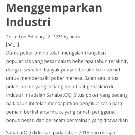
Menggemparkan
Industri
Posted on
February 18, 2026
by
admin
[ad_1]
Dunia poker online telah mengalami lonjakan
popularitas yang besar dalam beberapa tahun terakhir,
dengan semakin banyak pemain beralih ke internet
untuk memperbaiki poker mereka. Salah satu situs
poker online yang sedang membuat gebrakan di
industri ini adalah SahabatQQ. Situs poker yang sedang
naik daun ini telah mendapatkan pengikut setia para
pemain berkat antarmuka yang ramah pengguna,
bonus besar, dan beragam permainan yang ditawarkan.
SahabatQQ didirikan pada tahun 2018 dan dengan