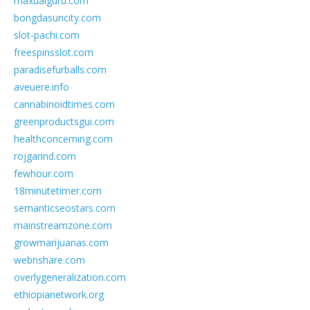
maxualguru.com
bongdasuncity.com
slot-pachi.com
freespinsslot.com
paradisefurballs.com
aveuere.info
cannabinoidtimes.com
greenproductsgui.com
healthconcerning.com
rojgarind.com
fewhour.com
18minutetimer.com
semanticseostars.com
mainstreamzone.com
growmarijuanas.com
webnshare.com
overlygeneralization.com
ethiopianetwork.org