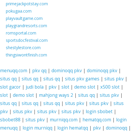
primejackpotstay.com
pokugaa.com
playvaultgame.com
playgrandresorts.com
romsportal.com
sportsdocfestival.com
shestylestore.com
thingsiwontfinish.com
menuqq.com
|
pkv qq
|
dominoqq pkv
|
dominoqq pkv
|
situs qq
|
situs qq
|
situs qq
|
situs pkv games
|
situs pkv
|
slot gacor
|
judi bola
|
pkv
|
slot
|
demo slot
|
x500 slot
|
slot
|
demo slot
|
mahjong ways 2
|
situs qq
|
situs pkv
|
situs qq
|
situs qq
|
situs qq
|
situs pkv
|
situs pkv
|
situs
pkv
|
situs pkv
|
situs pkv
|
situs pkv
|
login sbobet
|
sbobet88
|
situs pkv
|
murniqq.com
|
hematqq.com
|
login
menuqq
|
login murniqq
|
login hematqq
|
pkv
|
dominoqq
|