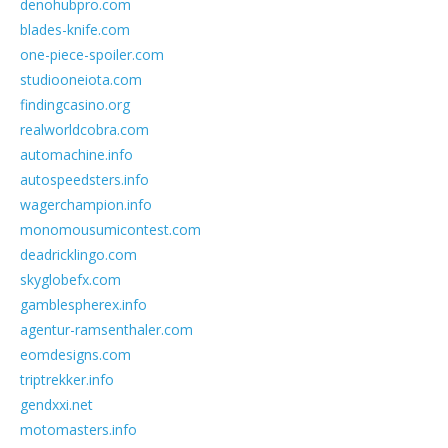
denohubpro.com
blades-knife.com
one-piece-spoiler.com
studiooneiota.com
findingcasino.org
realworldcobra.com
automachine.info
autospeedsters.info
wagerchampion.info
monomousumicontest.com
deadricklingo.com
skyglobefx.com
gamblespherex.info
agentur-ramsenthaler.com
eomdesigns.com
triptrekker.info
gendxxi.net
motomasters.info