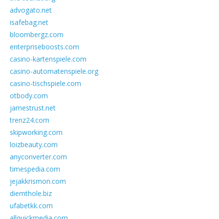
advogato.net
isafebag.net
bloombergz.com
enterpriseboosts.com
casino-kartenspiele.com
casino-automatenspiele.org
casino-tischspiele.com
otbody.com
jamestrust.net
trenz24.com
skipworking.com
loizbeauty.com
anyconverter.com
timespedia.com
jejakkrismon.com
diemthole.biz
ufabetkk.com
allquickmedia.com