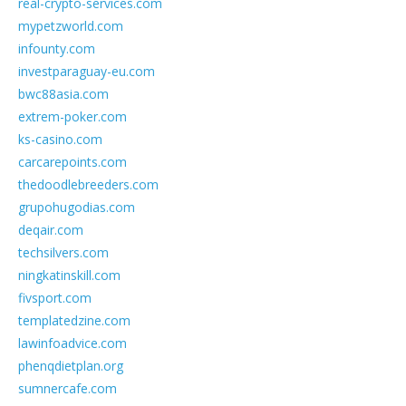
real-crypto-services.com
mypetzworld.com
infounty.com
investparaguay-eu.com
bwc88asia.com
extrem-poker.com
ks-casino.com
carcarepoints.com
thedoodlebreeders.com
grupohugodias.com
deqair.com
techsilvers.com
ningkatinskill.com
fivsport.com
templatedzine.com
lawinfoadvice.com
phenqdietplan.org
sumnercafe.com