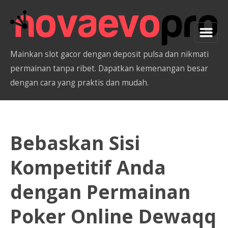
Mainkan slot gacor dengan deposit pulsa dan nikmati
permainan tanpa ribet. Dapatkan kemenangan besar
dengan cara yang praktis dan mudah.
Bebaskan Sisi
Kompetitif Anda
dengan Permainan
Poker Online Dewaqq