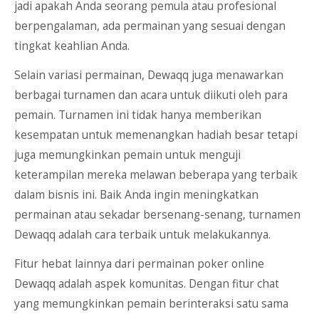
jadi apakah Anda seorang pemula atau profesional
berpengalaman, ada permainan yang sesuai dengan
tingkat keahlian Anda.
Selain variasi permainan, Dewaqq juga menawarkan
berbagai turnamen dan acara untuk diikuti oleh para
pemain. Turnamen ini tidak hanya memberikan
kesempatan untuk memenangkan hadiah besar tetapi
juga memungkinkan pemain untuk menguji
keterampilan mereka melawan beberapa yang terbaik
dalam bisnis ini. Baik Anda ingin meningkatkan
permainan atau sekadar bersenang-senang, turnamen
Dewaqq adalah cara terbaik untuk melakukannya.
Fitur hebat lainnya dari permainan poker online
Dewaqq adalah aspek komunitas. Dengan fitur chat
yang memungkinkan pemain berinteraksi satu sama