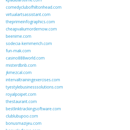
comedyclubofhiltonhead.com
virtualartsassistant.com
theprimeinfographics.com
cheapvaliumordernow.com
beenime.com
sodecia-kemmerich.com
fun-mak.com
casino888world.com
misterdbnb.com
jkmezcal.com
intervaltrainingexercises.com
tyestylebusinesssolutions.com
royalpoipet.com
thestaurant.com
bestlinktrackingsoftware.com
clublubupoo.com
bonusmazijeu.com