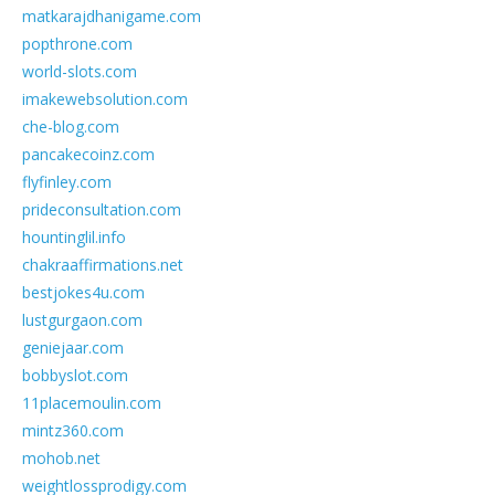
matkarajdhanigame.com
popthrone.com
world-slots.com
imakewebsolution.com
che-blog.com
pancakecoinz.com
flyfinley.com
prideconsultation.com
hountinglil.info
chakraaffirmations.net
bestjokes4u.com
lustgurgaon.com
geniejaar.com
bobbyslot.com
11placemoulin.com
mintz360.com
mohob.net
weightlossprodigy.com