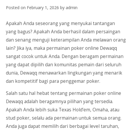
Posted on
February 1, 2026
by
admin
Apakah Anda seseorang yang menyukai tantangan
yang bagus? Apakah Anda berhasil dalam persaingan
dan senang menguji keterampilan Anda melawan orang
lain? Jika iya, maka permainan poker online Dewaqq
sangat cocok untuk Anda. Dengan beragam permainan
yang dapat dipilih dan komunitas pemain dari seluruh
dunia, Dewaqq menawarkan lingkungan yang menarik
dan kompetitif bagi para penggemar poker.
Salah satu hal hebat tentang permainan poker online
Dewaqq adalah beragamnya pilihan yang tersedia.
Apakah Anda lebih suka Texas Hold’em, Omaha, atau
stud poker, selalu ada permainan untuk semua orang.
Anda juga dapat memilih dari berbagai level taruhan,