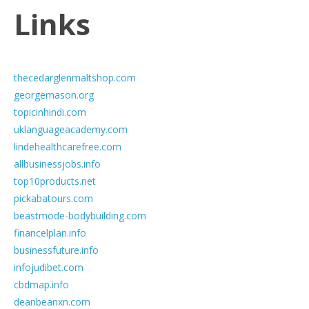
Links
thecedarglenmaltshop.com
georgemason.org
topicinhindi.com
uklanguageacademy.com
lindehealthcarefree.com
allbusinessjobs.info
top10products.net
pickabatours.com
beastmode-bodybuilding.com
financelplan.info
businessfuture.info
infojudibet.com
cbdmap.info
deanbeanxn.com