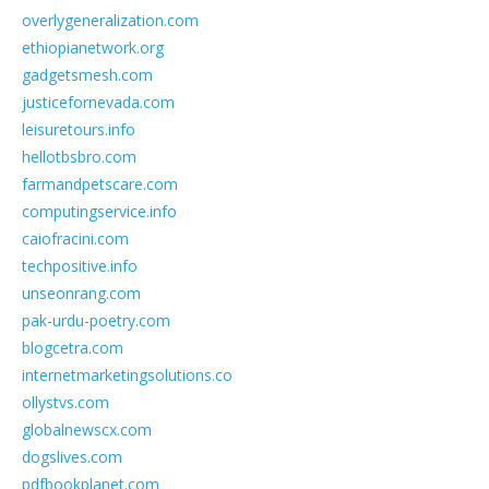
overlygeneralization.com
ethiopianetwork.org
gadgetsmesh.com
justicefornevada.com
leisuretours.info
hellotbsbro.com
farmandpetscare.com
computingservice.info
caiofracini.com
techpositive.info
unseonrang.com
pak-urdu-poetry.com
blogcetra.com
internetmarketingsolutions.co
ollystvs.com
globalnewscx.com
dogslives.com
pdfbookplanet.com