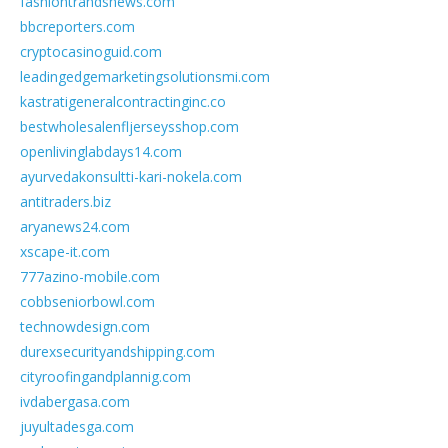
fashiontrandsnews.com
bbcreporters.com
cryptocasinoguid.com
leadingedgemarketingsolutionsmi.com
kastratigeneralcontractinginc.co
bestwholesalenfljerseysshop.com
openlivinglabdays14.com
ayurvedakonsultti-kari-nokela.com
antitraders.biz
aryanews24.com
xscape-it.com
777azino-mobile.com
cobbseniorbowl.com
technowdesign.com
durexsecurityandshipping.com
cityroofingandplannig.com
ivdabergasa.com
juyultadesga.com