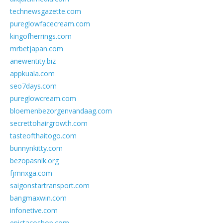
technewsgazette.com
pureglowfacecream.com
kingofherrings.com
mrbetjapan.com
anewentity.biz
appkuala.com
seo7days.com
pureglowcream.com
bloemenbezorgenvandaag.com
secrettohairgrowth.com
tasteofthaitogo.com
bunnynkitty.com
bezopasnik.org
fjmnxga.com
saigonstartransport.com
bangmaxwin.com
infonetive.com
epictacoshop.com