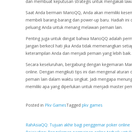
dan membuat keputusan strategis untuk mengakali law
Saat Anda bermain MarioQQ, Anda akan memiliki kesem
membeli barang-barang dan power-up baru. Hadiah in
peluang Anda untuk menang melawan pemain lain.
Penting juga untuk diingat bahwa MarioQQ adalah perm
Jangan berkecil hati jika Anda tidak memenangkan seti
keterampilan Anda dan menjadi pemain yang lebih baik.
Secara keseluruhan, bergabung dengan kegemaran Ma
online. Dengan mengikuti tips ini dan mengenal atura
pemain lain dalam waktu singkat. Jadi mengapa menung
memiliki apa yang diperlukan untuk menjadi master pem
Posted in
Pkv Games
Tagged
pkv games
Post
RahAsiaQQ: Tujuan akhir bagi penggemar poker online