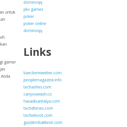
dominoqq
pkv games
an untuk
poker
kan
poker online
dominoqq
uh.
tkan
Links
gi gamer
gan
baeckereiweber.com
h Anda
peoplemagazine.info
techashes.com
canyouwash.co
havadisantalya.com
techdtimes.com
techieboot.com
gundembalikesir.com