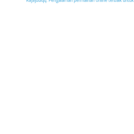
Rajajudiqq: Pengalaman permainan online terbaik untuk
navigation