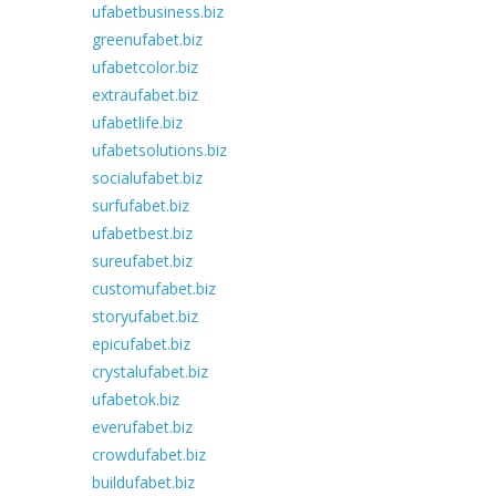
ufabetbusiness.biz
greenufabet.biz
ufabetcolor.biz
extraufabet.biz
ufabetlife.biz
ufabetsolutions.biz
socialufabet.biz
surfufabet.biz
ufabetbest.biz
sureufabet.biz
customufabet.biz
storyufabet.biz
epicufabet.biz
crystalufabet.biz
ufabetok.biz
everufabet.biz
crowdufabet.biz
buildufabet.biz