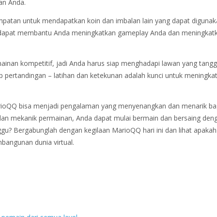
an Anda.
patan untuk mendapatkan koin dan imbalan lain yang dapat digunak
i dapat membantu Anda meningkatkan gameplay Anda dan meningkat
ainan kompetitif, jadi Anda harus siap menghadapi lawan yang tangg
ap pertandingan – latihan dan ketekunan adalah kunci untuk meningka
rioQQ bisa menjadi pengalaman yang menyenangkan dan menarik ba
n dan mekanik permainan, Anda dapat mulai bermain dan bersaing den
gu? Bergabunglah dengan kegilaan MarioQQ hari ini dan lihat apaka
bangunan dunia virtual.