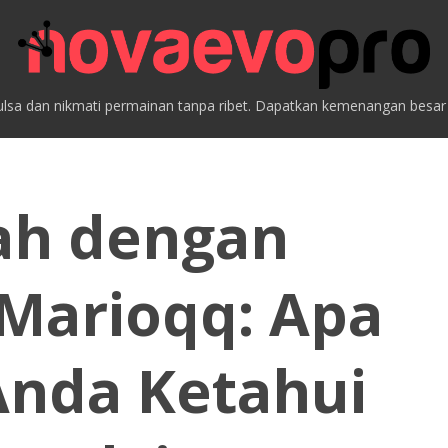
ulsa dan nikmati permainan tanpa ribet. Dapatkan kemenangan besar
ah dengan
Marioqq: Apa
Anda Ketahui