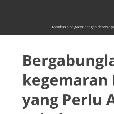
Mainkan slot gacor dengan deposit p
Bergabungl
kegemaran 
yang Perlu 