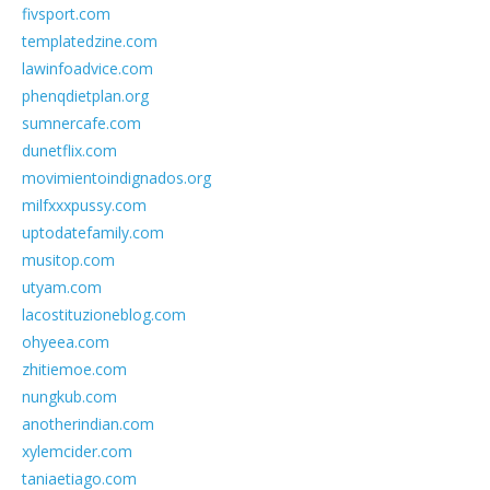
fivsport.com
templatedzine.com
lawinfoadvice.com
phenqdietplan.org
sumnercafe.com
dunetflix.com
movimientoindignados.org
milfxxxpussy.com
uptodatefamily.com
musitop.com
utyam.com
lacostituzioneblog.com
ohyeea.com
zhitiemoe.com
nungkub.com
anotherindian.com
xylemcider.com
taniaetiago.com