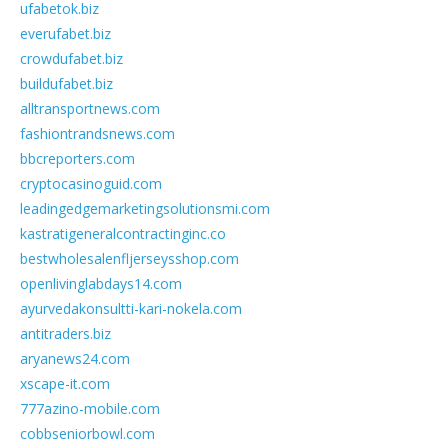
ufabetok.biz
everufabet.biz
crowdufabet.biz
buildufabet.biz
alltransportnews.com
fashiontrandsnews.com
bbcreporters.com
cryptocasinoguid.com
leadingedgemarketingsolutionsmi.com
kastratigeneralcontractinginc.co
bestwholesalenfljerseysshop.com
openlivinglabdays14.com
ayurvedakonsultti-kari-nokela.com
antitraders.biz
aryanews24.com
xscape-it.com
777azino-mobile.com
cobbseniorbowl.com