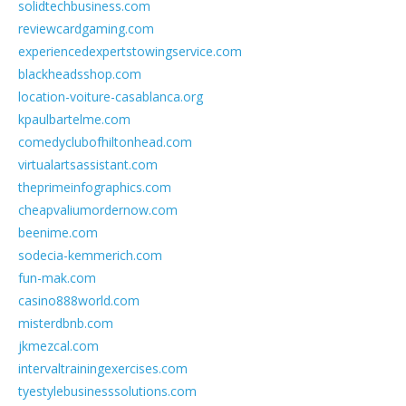
solidtechbusiness.com
reviewcardgaming.com
experiencedexpertstowingservice.com
blackheadsshop.com
location-voiture-casablanca.org
kpaulbartelme.com
comedyclubofhiltonhead.com
virtualartsassistant.com
theprimeinfographics.com
cheapvaliumordernow.com
beenime.com
sodecia-kemmerich.com
fun-mak.com
casino888world.com
misterdbnb.com
jkmezcal.com
intervaltrainingexercises.com
tyestylebusinesssolutions.com