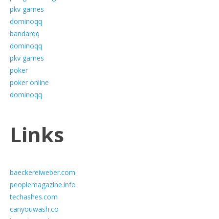
pkv games
dominoqq
bandarqq
dominoqq
pkv games
poker
poker online
dominoqq
Links
baeckereiweber.com
peoplemagazine.info
techashes.com
canyouwash.co