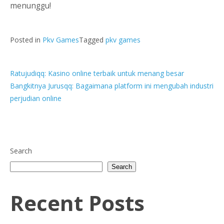
menunggu!
Posted in
Pkv Games
Tagged
pkv games
Post
Ratujudiqq: Kasino online terbaik untuk menang besar
Bangkitnya Jurusqq: Bagaimana platform ini mengubah industri
navigation
perjudian online
Search
Search
Recent Posts