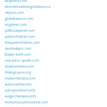
blogcetra.com
internetmarketingsolutions.co
ollystvs.com
globalnewscx.com
dogslives.com
pdfbookplanet.com
queenofrattan.com
thequeenofrattan.com
denohubpro.com
blades-knife.com
one-piece-spoiler.com
studiooneiota.com
findingcasino.org
realworldcobra.com
automachine.info
autospeedsters.info
wagerchampion.info
monomousumicontest.com