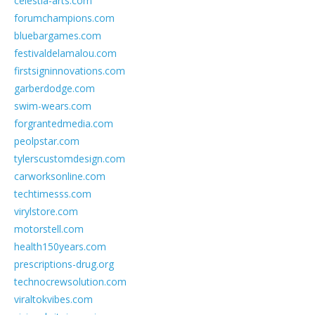
celestia-arts.com
forumchampions.com
bluebargames.com
festivaldelamalou.com
firstsigninnovations.com
garberdodge.com
swim-wears.com
forgrantedmedia.com
peolpstar.com
tylerscustomdesign.com
carworksonline.com
techtimesss.com
virylstore.com
motorstell.com
health150years.com
prescriptions-drug.org
technocrewsolution.com
viraltokvibes.com