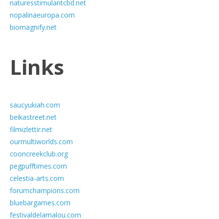
naturesstimulantcbd.net
nopalinaeuropa.com
biomagnify.net
Links
saucyukiah.com
beikastreet.net
filmizlettir.net
ourmultiworlds.com
cooncreekclub.org
pegpufftimes.com
celestia-arts.com
forumchampions.com
bluebargames.com
festivaldelamalou.com