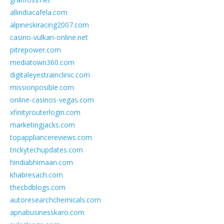
allindiacafela.com
alpineskiracing2007.com
casino-vulkan-online.net
pitrepower.com
mediatown360.com
digitaleyestrainclinic.com
missionposible.com
online-casinos-vegas.com
xfinityrouterlogin.com
marketingjacks.com
topappliancereviews.com
trickytechupdates.com
hindiabhimaan.com
khabresach.com
thecbdblogs.com
autoresearchchemicals.com
apnabusinesskaro.com