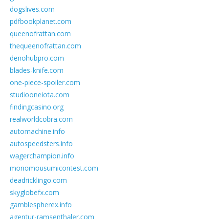
dogslives.com
pdfbookplanet.com
queenofrattan.com
thequeenofrattan.com
denohubpro.com
blades-knife.com
one-piece-spoiler.com
studiooneiota.com
findingcasino.org
realworldcobra.com
automachine.info
autospeedsters.info
wagerchampion.info
monomousumicontest.com
deadricklingo.com
skyglobefx.com
gamblespherex.info
agentur-ramsenthaler.com