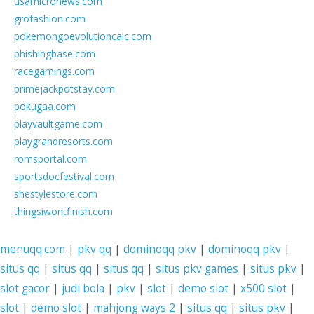
usamicronews.com
grofashion.com
pokemongoevolutioncalc.com
phishingbase.com
racegamings.com
primejackpotstay.com
pokugaa.com
playvaultgame.com
playgrandresorts.com
romsportal.com
sportsdocfestival.com
shestylestore.com
thingsiwontfinish.com
menuqq.com
|
pkv qq
|
dominoqq pkv
|
dominoqq pkv
|
situs qq
|
situs qq
|
situs qq
|
situs pkv games
|
situs pkv
|
slot gacor
|
judi bola
|
pkv
|
slot
|
demo slot
|
x500 slot
|
slot
|
demo slot
|
mahjong ways 2
|
situs qq
|
situs pkv
|