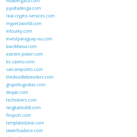
ivdabergasa.com
juyultadesga.com
real-crypto-services.com
mypetzworld.com
infounty.com
investparaguay-eu.com
bwc88asia.com
extrem-poker.com
ks-casino.com
carcarepoints.com
thedoodlebreeders.com
grupohugodias.com
deqair.com
techsilvers.com
ningkatinskill.com
fivsport.com
templatedzine.com
lawinfoadvice.com