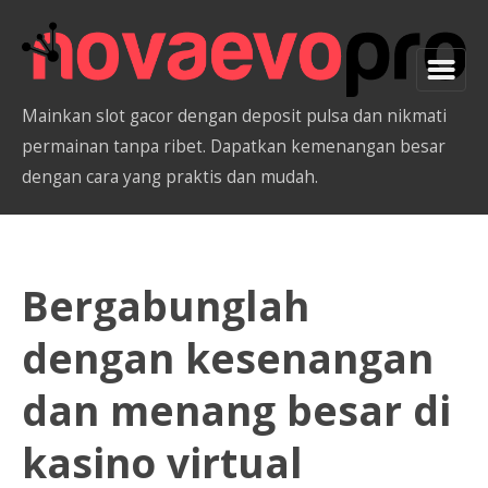
Mainkan slot gacor dengan deposit pulsa dan nikmati
permainan tanpa ribet. Dapatkan kemenangan besar
dengan cara yang praktis dan mudah.
Bergabunglah
dengan kesenangan
dan menang besar di
kasino virtual