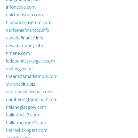
infonetive.com
epictacoshop.com
biopuraskinserum.com
californiafinances.info
canadafinance.info
nevadamoney.info
rimene.com
ledepanneur-pigalle.com
dvd-digest.net
theartistsmarketnola.com
chiranaplus.biz
stackspancakebar.com
namheongfoodcourt.com
milanoglasgow.com
hallu-forte3.com
hallu-motion24.com
therockskippers.com
granfoss.net