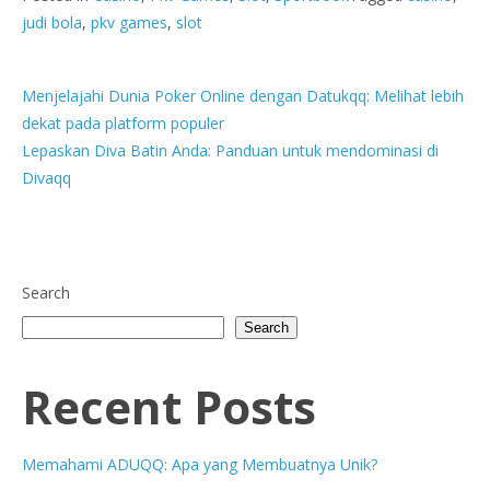
judi bola
,
pkv games
,
slot
Post
Menjelajahi Dunia Poker Online dengan Datukqq: Melihat lebih
dekat pada platform populer
navigation
Lepaskan Diva Batin Anda: Panduan untuk mendominasi di
Divaqq
Search
Search
Recent Posts
Memahami ADUQQ: Apa yang Membuatnya Unik?