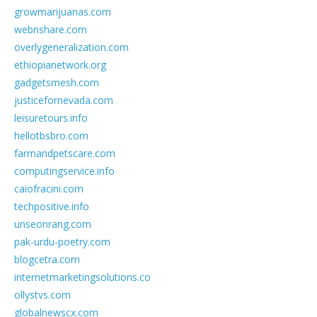
growmarijuanas.com
webnshare.com
overlygeneralization.com
ethiopianetwork.org
gadgetsmesh.com
justicefornevada.com
leisuretours.info
hellotbsbro.com
farmandpetscare.com
computingservice.info
caiofracini.com
techpositive.info
unseonrang.com
pak-urdu-poetry.com
blogcetra.com
internetmarketingsolutions.co
ollystvs.com
globalnewscx.com