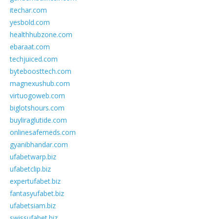
itechar.com
yesbold.com
healthhubzone.com
ebaraat.com
techjuiced.com
byteboosttech.com
magnexushub.com
virtuogoweb.com
biglotshours.com
buyliraglutide.com
onlinesafemeds.com
gyanibhandar.com
ufabetwarp.biz
ufabetclip.biz
expertufabet.biz
fantasyufabet.biz
ufabetsiam.biz
swissufabet.biz