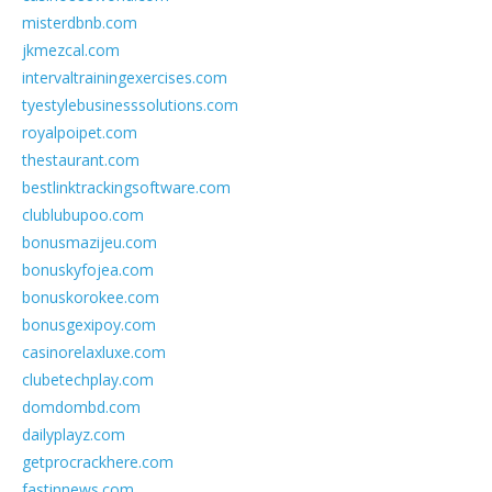
misterdbnb.com
jkmezcal.com
intervaltrainingexercises.com
tyestylebusinesssolutions.com
royalpoipet.com
thestaurant.com
bestlinktrackingsoftware.com
clublubupoo.com
bonusmazijeu.com
bonuskyfojea.com
bonuskorokee.com
bonusgexipoy.com
casinorelaxluxe.com
clubetechplay.com
domdombd.com
dailyplayz.com
getprocrackhere.com
fastinnews.com