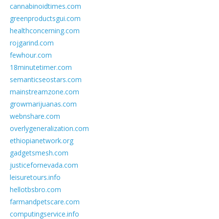
cannabinoidtimes.com
greenproductsgui.com
healthconcerning.com
rojgarind.com
fewhour.com
18minutetimer.com
semanticseostars.com
mainstreamzone.com
growmarijuanas.com
webnshare.com
overlygeneralization.com
ethiopianetwork.org
gadgetsmesh.com
justicefornevada.com
leisuretours.info
hellotbsbro.com
farmandpetscare.com
computingservice.info