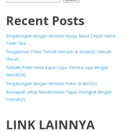
Recent Posts
Bergabunglah dengan Revolusi Ajoqq: Masa Depan Game
Telah Tiba
Pengalaman Poker Terbaik Menanti di ZoyaQQ: Sebuah
Ulasan
Perbaiki Poker Anda Kapan Saja, Dimana Saja dengan
WarnetQQ
Bergabunglah dengan Revolusi Poker di AktifQQ
Bersiaplah untuk Mendominasi Papan Peringkat dengan
CentralQQ
LINK LAINNYA