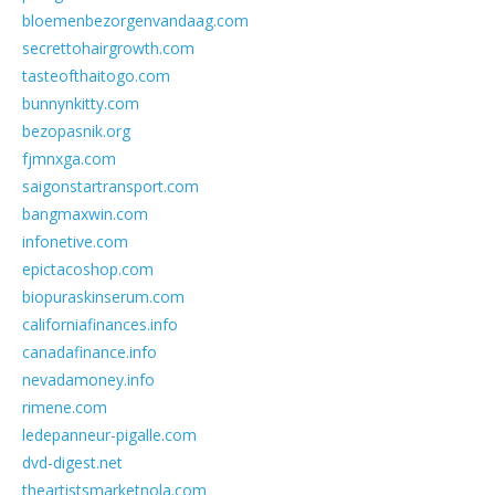
bloemenbezorgenvandaag.com
secrettohairgrowth.com
tasteofthaitogo.com
bunnynkitty.com
bezopasnik.org
fjmnxga.com
saigonstartransport.com
bangmaxwin.com
infonetive.com
epictacoshop.com
biopuraskinserum.com
californiafinances.info
canadafinance.info
nevadamoney.info
rimene.com
ledepanneur-pigalle.com
dvd-digest.net
theartistsmarketnola.com