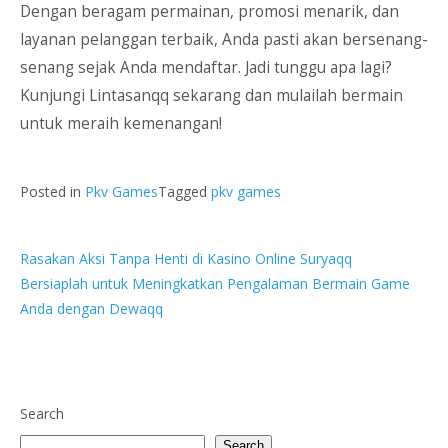
Dengan beragam permainan, promosi menarik, dan
layanan pelanggan terbaik, Anda pasti akan bersenang-
senang sejak Anda mendaftar. Jadi tunggu apa lagi?
Kunjungi Lintasanqq sekarang dan mulailah bermain
untuk meraih kemenangan!
Posted in
Pkv Games
Tagged
pkv games
Post
Rasakan Aksi Tanpa Henti di Kasino Online Suryaqq
Bersiaplah untuk Meningkatkan Pengalaman Bermain Game
navigation
Anda dengan Dewaqq
Search
Search