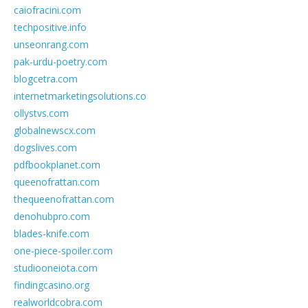
caiofracini.com
techpositive.info
unseonrang.com
pak-urdu-poetry.com
blogcetra.com
internetmarketingsolutions.co
ollystvs.com
globalnewscx.com
dogslives.com
pdfbookplanet.com
queenofrattan.com
thequeenofrattan.com
denohubpro.com
blades-knife.com
one-piece-spoiler.com
studiooneiota.com
findingcasino.org
realworldcobra.com