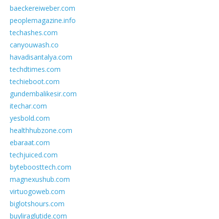
baeckereiweber.com
peoplemagazine.info
techashes.com
canyouwash.co
havadisantalya.com
techdtimes.com
techieboot.com
gundembalikesir.com
itechar.com
yesbold.com
healthhubzone.com
ebaraat.com
techjuiced.com
byteboosttech.com
magnexushub.com
virtuogoweb.com
biglotshours.com
buyliraglutide.com