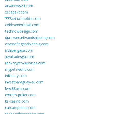
aryanews24.com
xscape-it.com
777azino-mobile.com
cobbseniorbowl.com
technowdesign.com
durexsecurityandshipping.com
cityroofingandplannig.com
ivdabergasa.com
juyultadesga.com
real-crypto-services.com
mypetzworld.com
infounty.com
investparaguay-eu.com
bwc88asia.com
extrem-poker.com
ks-casino.com
carcarepoints.com
thedoodlebreeders.com