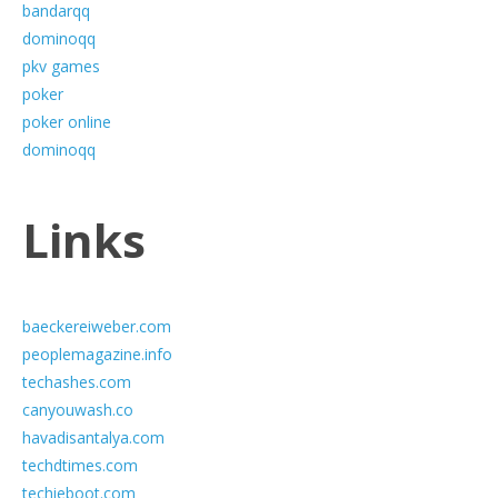
bandarqq
dominoqq
pkv games
poker
poker online
dominoqq
Links
baeckereiweber.com
peoplemagazine.info
techashes.com
canyouwash.co
havadisantalya.com
techdtimes.com
techieboot.com