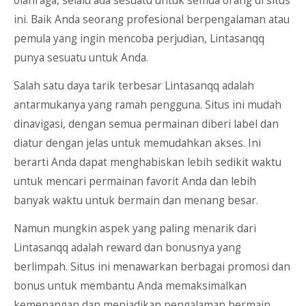
olahraga, selalu ada sesuatu untuk semua orang di situs
ini. Baik Anda seorang profesional berpengalaman atau
pemula yang ingin mencoba perjudian, Lintasanqq
punya sesuatu untuk Anda.
Salah satu daya tarik terbesar Lintasanqq adalah
antarmukanya yang ramah pengguna. Situs ini mudah
dinavigasi, dengan semua permainan diberi label dan
diatur dengan jelas untuk memudahkan akses. Ini
berarti Anda dapat menghabiskan lebih sedikit waktu
untuk mencari permainan favorit Anda dan lebih
banyak waktu untuk bermain dan menang besar.
Namun mungkin aspek yang paling menarik dari
Lintasanqq adalah reward dan bonusnya yang
berlimpah. Situs ini menawarkan berbagai promosi dan
bonus untuk membantu Anda memaksimalkan
kemenangan dan menjadikan pengalaman bermain