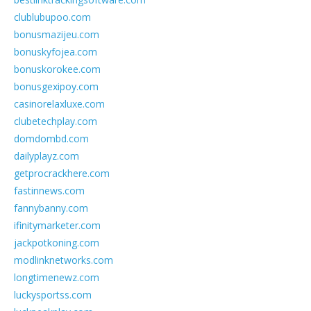
clublubupoo.com
bonusmazijeu.com
bonuskyfojea.com
bonuskorokee.com
bonusgexipoy.com
casinorelaxluxe.com
clubetechplay.com
domdombd.com
dailyplayz.com
getprocrackhere.com
fastinnews.com
fannybanny.com
ifinitymarketer.com
jackpotkoning.com
modlinknetworks.com
longtimenewz.com
luckysportss.com