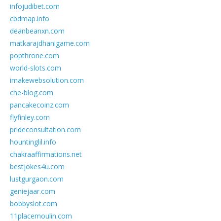
infojudibet.com
cbdmap.info
deanbeanxn.com
matkarajdhanigame.com
popthrone.com
world-slots.com
imakewebsolution.com
che-blog.com
pancakecoinz.com
flyfinley.com
prideconsultation.com
hountinglil.info
chakraaffirmations.net
bestjokes4u.com
lustgurgaon.com
geniejaar.com
bobbyslot.com
11placemoulin.com