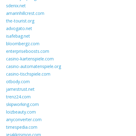
sdenix.net
amarinhillcrest.com
the-tourist.org
advogato.net
isafebag.net
bloombergz.com
enterpriseboosts.com
casino-kartenspiele.com
casino-automatenspiele.org
casino-tischspiele.com
otbody.com
jamestrust.net
trenz24.com
skipworking.com
loizbeauty.com
anyconverter.com
timespedia.com
jejakkrismon.com