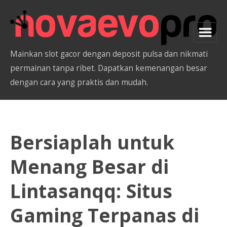
Mainkan slot gacor dengan deposit pulsa dan nikmati
permainan tanpa ribet. Dapatkan kemenangan besar
dengan cara yang praktis dan mudah.
Bersiaplah untuk
Menang Besar di
Lintasanqq: Situs
Gaming Terpanas di