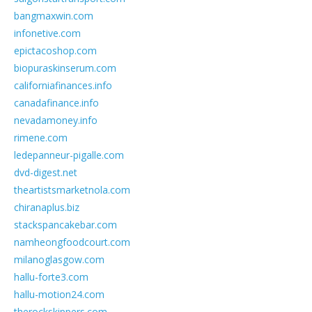
bangmaxwin.com
infonetive.com
epictacoshop.com
biopuraskinserum.com
californiafinances.info
canadafinance.info
nevadamoney.info
rimene.com
ledepanneur-pigalle.com
dvd-digest.net
theartistsmarketnola.com
chiranaplus.biz
stackspancakebar.com
namheongfoodcourt.com
milanoglasgow.com
hallu-forte3.com
hallu-motion24.com
therockskippers.com