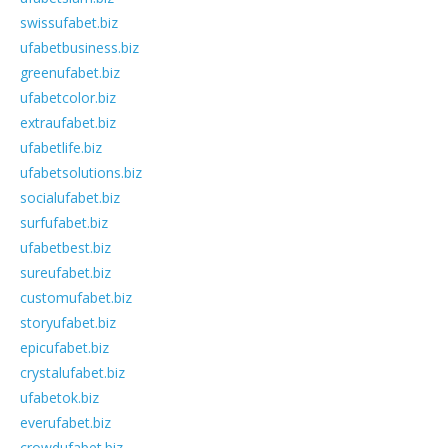
swissufabet.biz
ufabetbusiness.biz
greenufabet.biz
ufabetcolor.biz
extraufabet.biz
ufabetlife.biz
ufabetsolutions.biz
socialufabet.biz
surfufabet.biz
ufabetbest.biz
sureufabet.biz
customufabet.biz
storyufabet.biz
epicufabet.biz
crystalufabet.biz
ufabetok.biz
everufabet.biz
crowdufabet.biz