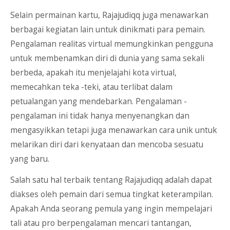
Selain permainan kartu, Rajajudiqq juga menawarkan
berbagai kegiatan lain untuk dinikmati para pemain.
Pengalaman realitas virtual memungkinkan pengguna
untuk membenamkan diri di dunia yang sama sekali
berbeda, apakah itu menjelajahi kota virtual,
memecahkan teka -teki, atau terlibat dalam
petualangan yang mendebarkan. Pengalaman -
pengalaman ini tidak hanya menyenangkan dan
mengasyikkan tetapi juga menawarkan cara unik untuk
melarikan diri dari kenyataan dan mencoba sesuatu
yang baru.
Salah satu hal terbaik tentang Rajajudiqq adalah dapat
diakses oleh pemain dari semua tingkat keterampilan.
Apakah Anda seorang pemula yang ingin mempelajari
tali atau pro berpengalaman mencari tantangan,