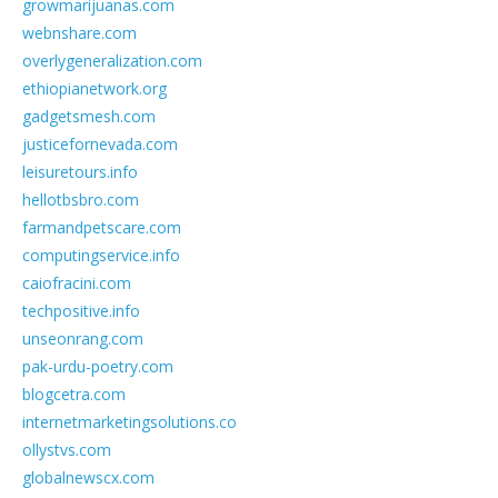
growmarijuanas.com
webnshare.com
overlygeneralization.com
ethiopianetwork.org
gadgetsmesh.com
justicefornevada.com
leisuretours.info
hellotbsbro.com
farmandpetscare.com
computingservice.info
caiofracini.com
techpositive.info
unseonrang.com
pak-urdu-poetry.com
blogcetra.com
internetmarketingsolutions.co
ollystvs.com
globalnewscx.com