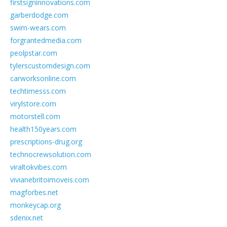
firstsigninnovations.com
garberdodge.com
swim-wears.com
forgrantedmedia.com
peolpstar.com
tylerscustomdesign.com
carworksonline.com
techtimesss.com
virylstore.com
motorstell.com
health150years.com
prescriptions-drug.org
technocrewsolution.com
viraltokvibes.com
vivianebritoimoveis.com
magforbes.net
monkeycap.org
sdenix.net