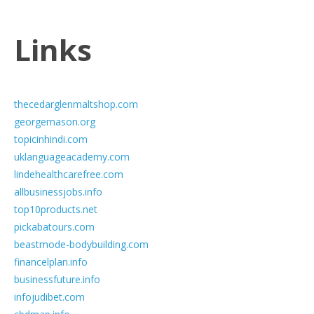
Links
thecedarglenmaltshop.com
georgemason.org
topicinhindi.com
uklanguageacademy.com
lindehealthcarefree.com
allbusinessjobs.info
top10products.net
pickabatours.com
beastmode-bodybuilding.com
financelplan.info
businessfuture.info
infojudibet.com