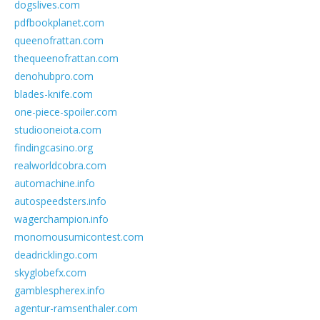
dogslives.com
pdfbookplanet.com
queenofrattan.com
thequeenofrattan.com
denohubpro.com
blades-knife.com
one-piece-spoiler.com
studiooneiota.com
findingcasino.org
realworldcobra.com
automachine.info
autospeedsters.info
wagerchampion.info
monomousumicontest.com
deadricklingo.com
skyglobefx.com
gamblespherex.info
agentur-ramsenthaler.com