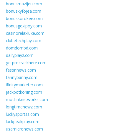
bonusmazijeu.com
bonuskyfojea.com
bonuskorokee.com
bonusgexipoy.com
casinorelaxluxe.com
clubetechplay.com
domdombd.com
dailyplayz.com
getprocrackhere.com
fastinnews.com
fannybanny.com
ifinitymarketer.com
jackpotkoning.com
modlinknetworks.com
longtimenewz.com
luckysportss.com
luckpeakplay.com
usamicronews.com