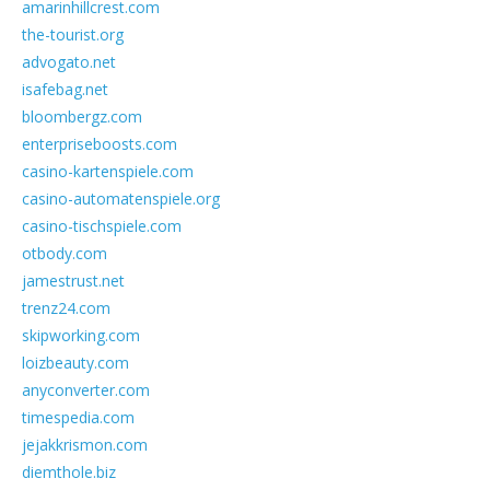
amarinhillcrest.com
the-tourist.org
advogato.net
isafebag.net
bloombergz.com
enterpriseboosts.com
casino-kartenspiele.com
casino-automatenspiele.org
casino-tischspiele.com
otbody.com
jamestrust.net
trenz24.com
skipworking.com
loizbeauty.com
anyconverter.com
timespedia.com
jejakkrismon.com
diemthole.biz