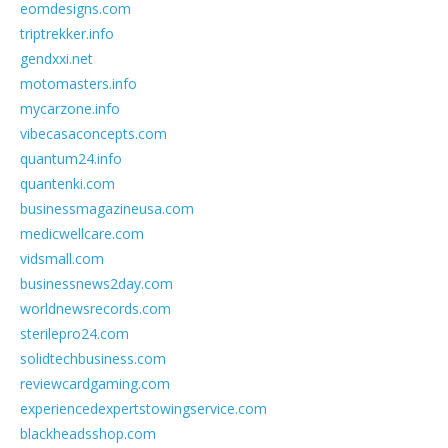
eomdesigns.com
triptrekker.info
gendxxi.net
motomasters.info
mycarzone.info
vibecasaconcepts.com
quantum24.info
quantenki.com
businessmagazineusa.com
medicwellcare.com
vidsmall.com
businessnews2day.com
worldnewsrecords.com
sterilepro24.com
solidtechbusiness.com
reviewcardgaming.com
experiencedexpertstowingservice.com
blackheadsshop.com