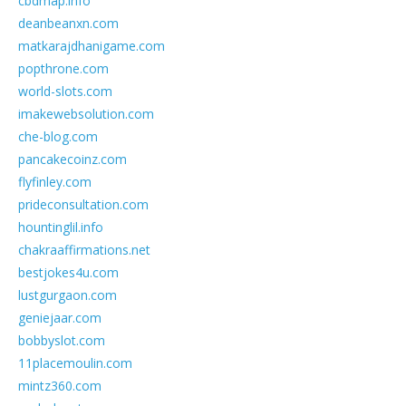
cbdmap.info
deanbeanxn.com
matkarajdhanigame.com
popthrone.com
world-slots.com
imakewebsolution.com
che-blog.com
pancakecoinz.com
flyfinley.com
prideconsultation.com
hountinglil.info
chakraaffirmations.net
bestjokes4u.com
lustgurgaon.com
geniejaar.com
bobbyslot.com
11placemoulin.com
mintz360.com