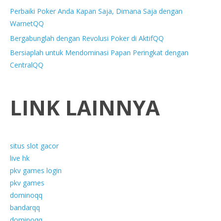
Perbaiki Poker Anda Kapan Saja, Dimana Saja dengan
WarnetQQ
Bergabunglah dengan Revolusi Poker di AktifQQ
Bersiaplah untuk Mendominasi Papan Peringkat dengan
CentralQQ
LINK LAINNYA
situs slot gacor
live hk
pkv games login
pkv games
dominoqq
bandarqq
dominoqq