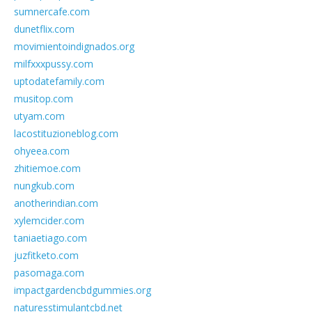
sumnercafe.com
dunetflix.com
movimientoindignados.org
milfxxxpussy.com
uptodatefamily.com
musitop.com
utyam.com
lacostituzioneblog.com
ohyeea.com
zhitiemoe.com
nungkub.com
anotherindian.com
xylemcider.com
taniaetiago.com
juzfitketo.com
pasomaga.com
impactgardencbdgummies.org
naturesstimulantcbd.net