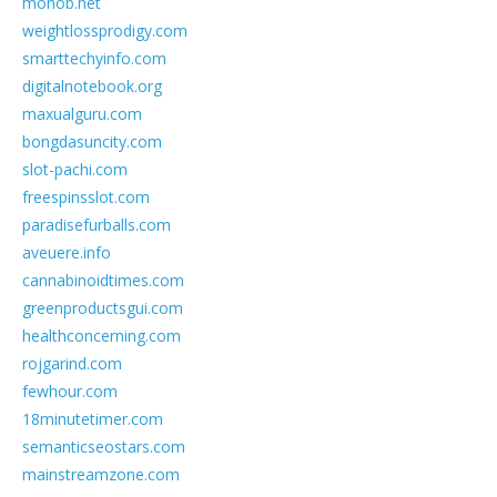
mohob.net
weightlossprodigy.com
smarttechyinfo.com
digitalnotebook.org
maxualguru.com
bongdasuncity.com
slot-pachi.com
freespinsslot.com
paradisefurballs.com
aveuere.info
cannabinoidtimes.com
greenproductsgui.com
healthconcerning.com
rojgarind.com
fewhour.com
18minutetimer.com
semanticseostars.com
mainstreamzone.com