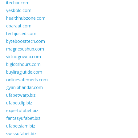
itechar.com
yesbold.com
healthhubzone.com
ebaraat.com
techjuiced.com
byteboosttech.com
magnexushub.com
virtuogoweb.com
biglotshours.com
buyliraglutide.com
onlinesafemeds.com
gyanibhandar.com
ufabetwarp.biz
ufabetclip.biz
expertufabet.biz
fantasyufabet.biz
ufabetsiam.biz
swissufabet.biz