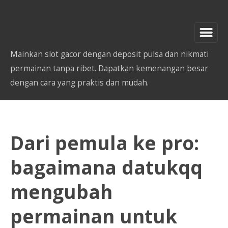
Mainkan slot gacor dengan deposit pulsa dan nikmati
permainan tanpa ribet. Dapatkan kemenangan besar
dengan cara yang praktis dan mudah.
Dari pemula ke pro:
bagaimana datukqq
mengubah
permainan untuk