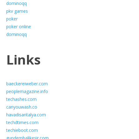
dominoqq
pkv games
poker
poker online
dominoqq
Links
baeckereiweber.com
peoplemagazine.info
techashes.com
canyouwash.co
havadisantalya.com
techdtimes.com
techieboot.com
gundembalikesir.com