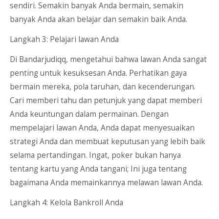
sendiri. Semakin banyak Anda bermain, semakin
banyak Anda akan belajar dan semakin baik Anda.
Langkah 3: Pelajari lawan Anda
Di Bandarjudiqq, mengetahui bahwa lawan Anda sangat
penting untuk kesuksesan Anda. Perhatikan gaya
bermain mereka, pola taruhan, dan kecenderungan.
Cari memberi tahu dan petunjuk yang dapat memberi
Anda keuntungan dalam permainan. Dengan
mempelajari lawan Anda, Anda dapat menyesuaikan
strategi Anda dan membuat keputusan yang lebih baik
selama pertandingan. Ingat, poker bukan hanya
tentang kartu yang Anda tangani; Ini juga tentang
bagaimana Anda memainkannya melawan lawan Anda.
Langkah 4: Kelola Bankroll Anda