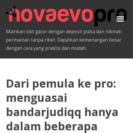
Mainkan slot gacor dengan deposit pulsa dan nikmati
permainan tanpa ribet. Dapatkan kemenangan besar
dengan cara yang praktis dan mudah.
Dari pemula ke pro:
menguasai
bandarjudiqq hanya
dalam beberapa