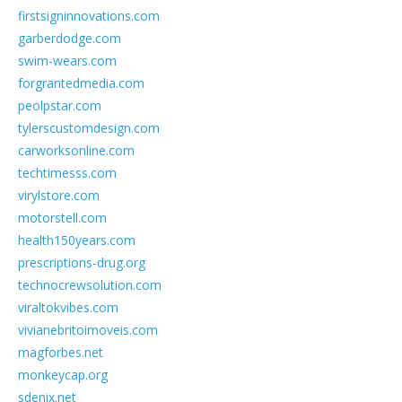
firstsigninnovations.com
garberdodge.com
swim-wears.com
forgrantedmedia.com
peolpstar.com
tylerscustomdesign.com
carworksonline.com
techtimesss.com
virylstore.com
motorstell.com
health150years.com
prescriptions-drug.org
technocrewsolution.com
viraltokvibes.com
vivianebritoimoveis.com
magforbes.net
monkeycap.org
sdenix.net