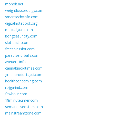
mohob.net
weightlossprodigy.com
smarttechyinfo.com
digitalnotebook.org
maxualguru.com
bongdasuncity.com
slot-pachi.com
freespinsslot.com
paradisefurballs.com
aveuere.info
cannabinoidtimes.com
greenproductsgui.com
healthconcerning.com
rojgarind.com
fewhour.com
18minutetimer.com
semanticseostars.com
mainstreamzone.com