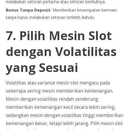
melakukan setoran pertama atau setoran berikutnya.
Bonus Tanpa Deposit
: Memberikan kesempatan bermain
tanpa harus melakukan setoran terlebih dahulu.
7. Pilih Mesin Slot
dengan Volatilitas
yang Sesuai
Volatilitas atau variance mesin slot mengacu pada
seberapa sering mesin memberikan kemenangan.
Mesin dengan volatilitas rendah cenderung
memberikan kemenangan kecil secara lebih sering,
sedangkan mesin dengan volatilitas tinggi memberikan
kemenangan besar, tetapi lebih jarang. Pilih mesin slot