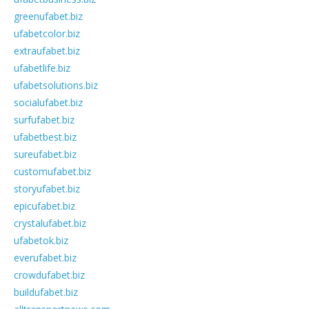
greenufabet.biz
ufabetcolor.biz
extraufabet.biz
ufabetlife.biz
ufabetsolutions.biz
socialufabet.biz
surfufabet.biz
ufabetbest.biz
sureufabet.biz
customufabet.biz
storyufabet.biz
epicufabet.biz
crystalufabet.biz
ufabetok.biz
everufabet.biz
crowdufabet.biz
buildufabet.biz