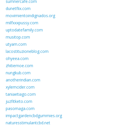
sumnercafe.com
dunetflix.com
movimientoindignados.org
milfxxxpussy.com
uptodatefamily.com
musitop.com
utyam.com
lacostituzioneblog.com
ohyeea.com
zhitiemoe.com
nungkub.com
anotherindian.com
xylemcider.com
taniaetiago.com
juzfitketo.com
pasomaga.com
impactgardencbdgummies.org
naturesstimulantcbd.net