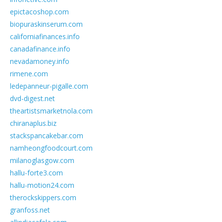
epictacoshop.com
biopuraskinserum.com
californiafinances.info
canadafinance.info
nevadamoney.info
rimene.com
ledepanneur-pigalle.com
dvd-digest.net
theartistsmarketnola.com
chiranaplus.biz
stackspancakebar.com
namheongfoodcourt.com
milanoglasgow.com
hallu-forte3.com
hallu-motion24.com
therockskippers.com
granfoss.net