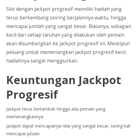
Slot dengan jackpot progresif memiliki hadiah yang
terus berkembang seiring berjalannya waktu, hingga
mencapai jumlah yang sangat besar. Biasanya, sebagian
kecil dari setiap taruhan yang dilakukan oleh pemain
akan disumbangkan ke jackpot progresif ini. Meskipun
peluang untuk memenangkan jackpot progresif kecil,
hadiahnya sangat menggiurkan.
Keuntungan Jackpot
Progresif
Jackpot terus bertambah hingga ada pemain yang
memenangkannya.
Jackpot dapat mencapainya nilai yang sangat besar, sering kali
mencapai jutaan.