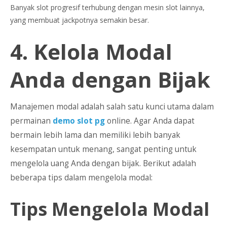
Banyak slot progresif terhubung dengan mesin slot lainnya,
yang membuat jackpotnya semakin besar.
4. Kelola Modal
Anda dengan Bijak
Manajemen modal adalah salah satu kunci utama dalam
permainan
demo slot pg
online. Agar Anda dapat
bermain lebih lama dan memiliki lebih banyak
kesempatan untuk menang, sangat penting untuk
mengelola uang Anda dengan bijak. Berikut adalah
beberapa tips dalam mengelola modal:
Tips Mengelola Modal