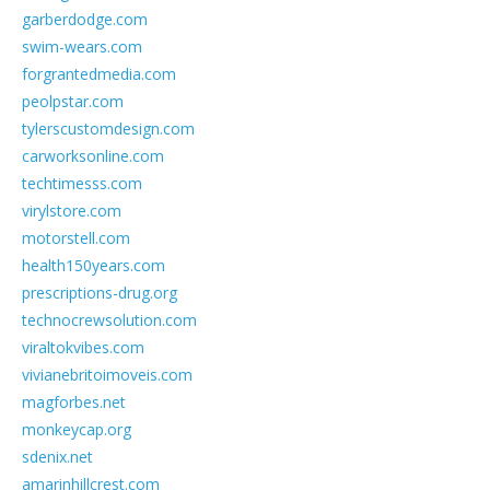
garberdodge.com
swim-wears.com
forgrantedmedia.com
peolpstar.com
tylerscustomdesign.com
carworksonline.com
techtimesss.com
virylstore.com
motorstell.com
health150years.com
prescriptions-drug.org
technocrewsolution.com
viraltokvibes.com
vivianebritoimoveis.com
magforbes.net
monkeycap.org
sdenix.net
amarinhillcrest.com