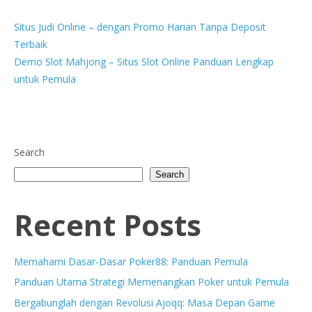
Post
Situs Judi Online – dengan Promo Harian Tanpa Deposit
Terbaik
navigation
Demo Slot Mahjong – Situs Slot Online Panduan Lengkap
untuk Pemula
Search
Search
Recent Posts
Memahami Dasar-Dasar Poker88: Panduan Pemula
Panduan Utama Strategi Memenangkan Poker untuk Pemula
Bergabunglah dengan Revolusi Ajoqq: Masa Depan Game