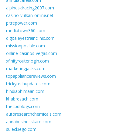
allindiacafela.com
alpineskiracing2007.com
casino-vulkan-online.net
pitrepower.com
mediatown360.com
digitaleyestrainclinic.com
missionposible.com
online-casinos-vegas.com
xfinityrouterlogin.com
marketingjacks.com
topappliancereviews.com
trickytechupdates.com
hindiabhimaan.com
khabresach.com
thecbdblogs.com
autoresearchchemicals.com
apnabusinesskaro.com
suleckiego.com