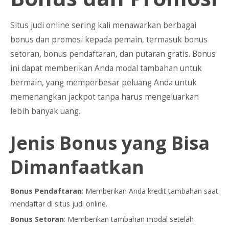
Situs judi online sering kali menawarkan berbagai
bonus dan promosi kepada pemain, termasuk bonus
setoran, bonus pendaftaran, dan putaran gratis. Bonus
ini dapat memberikan Anda modal tambahan untuk
bermain, yang memperbesar peluang Anda untuk
memenangkan jackpot tanpa harus mengeluarkan
lebih banyak uang.
Jenis Bonus yang Bisa
Dimanfaatkan
Bonus Pendaftaran
: Memberikan Anda kredit tambahan saat
mendaftar di situs judi online.
Bonus Setoran
: Memberikan tambahan modal setelah