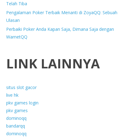
Telah Tiba
Pengalaman Poker Terbaik Menanti di ZoyaQQ: Sebuah
Ulasan
Perbaiki Poker Anda Kapan Saja, Dimana Saja dengan
WarnetQQ
LINK LAINNYA
situs slot gacor
live hk
pkv games login
pkv games
dominoqq
bandarqq
dominoqq