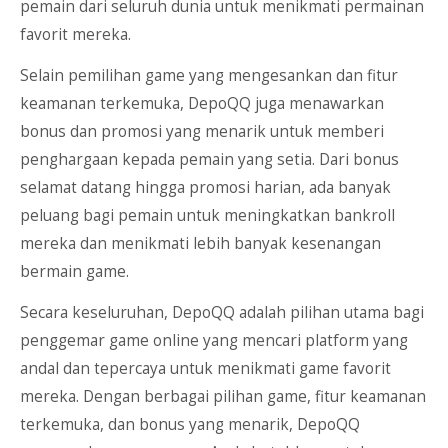
pemain dari seluruh dunia untuk menikmati permainan
favorit mereka.
Selain pemilihan game yang mengesankan dan fitur
keamanan terkemuka, DepoQQ juga menawarkan
bonus dan promosi yang menarik untuk memberi
penghargaan kepada pemain yang setia. Dari bonus
selamat datang hingga promosi harian, ada banyak
peluang bagi pemain untuk meningkatkan bankroll
mereka dan menikmati lebih banyak kesenangan
bermain game.
Secara keseluruhan, DepoQQ adalah pilihan utama bagi
penggemar game online yang mencari platform yang
andal dan tepercaya untuk menikmati game favorit
mereka. Dengan berbagai pilihan game, fitur keamanan
terkemuka, dan bonus yang menarik, DepoQQ