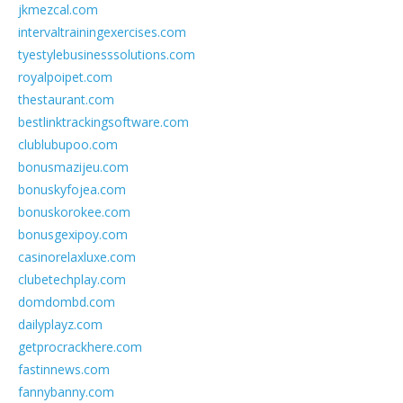
jkmezcal.com
intervaltrainingexercises.com
tyestylebusinesssolutions.com
royalpoipet.com
thestaurant.com
bestlinktrackingsoftware.com
clublubupoo.com
bonusmazijeu.com
bonuskyfojea.com
bonuskorokee.com
bonusgexipoy.com
casinorelaxluxe.com
clubetechplay.com
domdombd.com
dailyplayz.com
getprocrackhere.com
fastinnews.com
fannybanny.com