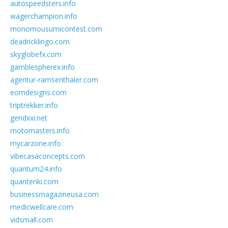
autospeedsters.info
wagerchampion.info
monomousumicontest.com
deadricklingo.com
skyglobefx.com
gamblespherex.info
agentur-ramsenthaler.com
eomdesigns.com
triptrekker.info
gendxxi.net
motomasters.info
mycarzone.info
vibecasaconcepts.com
quantum24.info
quantenki.com
businessmagazineusa.com
medicwellcare.com
vidsmall.com