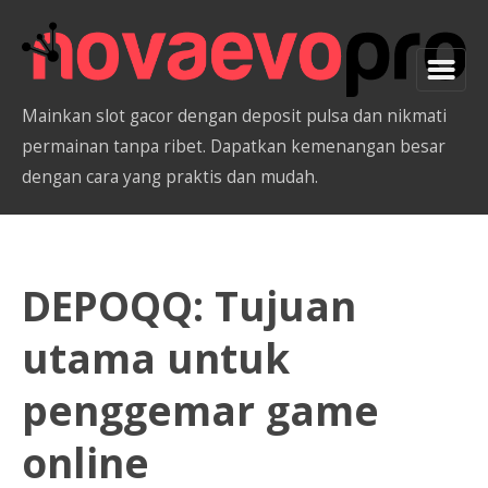
Mainkan slot gacor dengan deposit pulsa dan nikmati
permainan tanpa ribet. Dapatkan kemenangan besar
dengan cara yang praktis dan mudah.
DEPOQQ: Tujuan
utama untuk
penggemar game
online