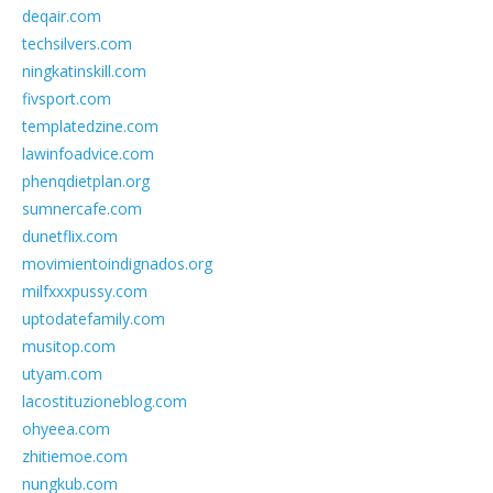
deqair.com
techsilvers.com
ningkatinskill.com
fivsport.com
templatedzine.com
lawinfoadvice.com
phenqdietplan.org
sumnercafe.com
dunetflix.com
movimientoindignados.org
milfxxxpussy.com
uptodatefamily.com
musitop.com
utyam.com
lacostituzioneblog.com
ohyeea.com
zhitiemoe.com
nungkub.com