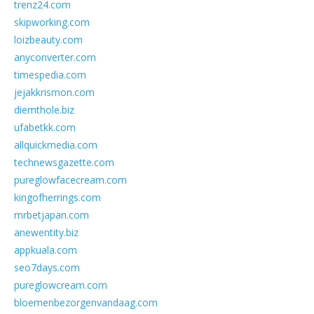
trenz24.com
skipworking.com
loizbeauty.com
anyconverter.com
timespedia.com
jejakkrismon.com
diemthole.biz
ufabetkk.com
allquickmedia.com
technewsgazette.com
pureglowfacecream.com
kingofherrings.com
mrbetjapan.com
anewentity.biz
appkuala.com
seo7days.com
pureglowcream.com
bloemenbezorgenvandaag.com