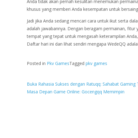
Anda tidak akan pernah kesulitan menemukan permaina
khusus yang memberi Anda kesempatan untuk bersaing
Jadi jika Anda sedang mencari cara untuk ikut serta 
adalah jawabannya. Dengan beragam permainan, fitur
tempat yang tepat untuk mengasah keterampilan Anda
Daftar hari ini dan lihat sendiri mengapa WedeQQ adala
Posted in
Pkv Games
Tagged
pkv games
Post
Buka Rahasia Sukses dengan Ratuqq: Sahabat Gaming 
Masa Depan Game Online: Gocengqq Memimpin
navigation