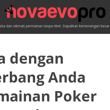
ulsa dan nikmati permainan tanpa ribet. Dapatkan kemenangan besar
ya dengan
rbang Anda
mainan Poker