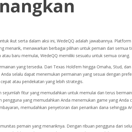
enangkan
tuk ikut serta dalam aksi ini, WedeQQ adalah jawabannya. Platform o
g menarik, menawarkan berbagai pilihan untuk pemain dari semua t
an atau baru memulai, WedeQQ memiliki sesuatu untuk semua orang.
ermainan yang tersedia. Dari Texas Hold’em hingga Omaha, Stud, dan
erarti Anda selalu dapat menemukan permainan yang sesuai dengan prefe
 cepat atau pendekatan yang lebih strategis.
 sejumlah fitur yang memudahkan untuk memulai dan terus bermain
amah pengguna yang memudahkan Anda menemukan game yang Anda ca
bayaran, memudahkan penyetoran dan penarikan dana sehingga A
unitas pemain yang menariknya. Dengan ribuan pengguna dari selur