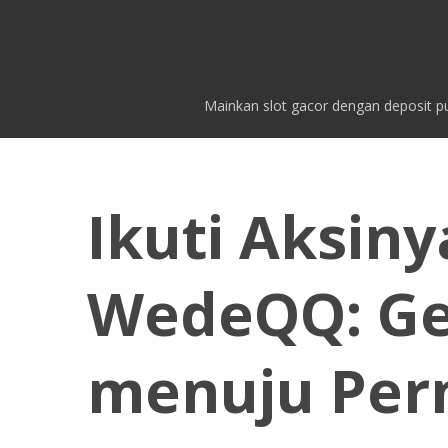
Mainkan slot gacor dengan deposit p
Ikuti Aksin
WedeQQ: Ge
menuju Per