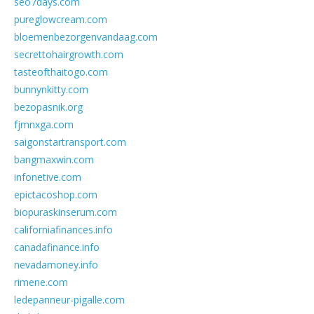
seo7days.com
pureglowcream.com
bloemenbezorgenvandaag.com
secrettohairgrowth.com
tasteofthaitogo.com
bunnynkitty.com
bezopasnik.org
fjmnxga.com
saigonstartransport.com
bangmaxwin.com
infonetive.com
epictacoshop.com
biopuraskinserum.com
californiafinances.info
canadafinance.info
nevadamoney.info
rimene.com
ledepanneur-pigalle.com