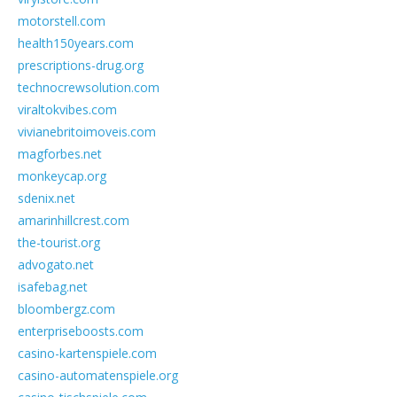
motorstell.com
health150years.com
prescriptions-drug.org
technocrewsolution.com
viraltokvibes.com
vivianebritoimoveis.com
magforbes.net
monkeycap.org
sdenix.net
amarinhillcrest.com
the-tourist.org
advogato.net
isafebag.net
bloombergz.com
enterpriseboosts.com
casino-kartenspiele.com
casino-automatenspiele.org