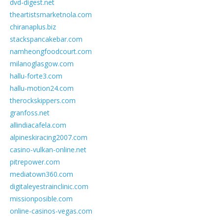
dvd-digest.net
theartistsmarketnola.com
chiranaplus.biz
stackspancakebar.com
namheongfoodcourt.com
milanoglasgow.com
hallu-forte3.com
hallu-motion24.com
therockskippers.com
granfoss.net
allindiacafela.com
alpineskiracing2007.com
casino-vulkan-online.net
pitrepower.com
mediatown360.com
digitaleyestrainclinic.com
missionposible.com
online-casinos-vegas.com