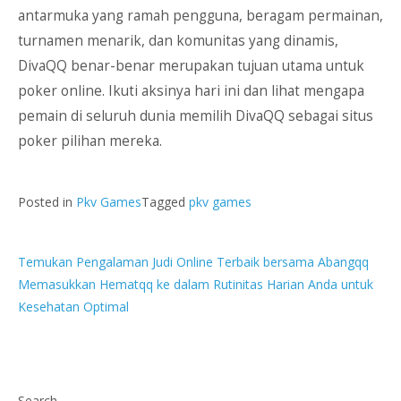
antarmuka yang ramah pengguna, beragam permainan,
turnamen menarik, dan komunitas yang dinamis,
DivaQQ benar-benar merupakan tujuan utama untuk
poker online. Ikuti aksinya hari ini dan lihat mengapa
pemain di seluruh dunia memilih DivaQQ sebagai situs
poker pilihan mereka.
Posted in
Pkv Games
Tagged
pkv games
Post
Temukan Pengalaman Judi Online Terbaik bersama Abangqq
Memasukkan Hematqq ke dalam Rutinitas Harian Anda untuk
navigation
Kesehatan Optimal
Search