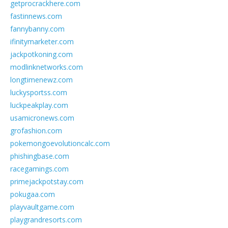
getprocrackhere.com
fastinnews.com
fannybanny.com
ifinitymarketer.com
jackpotkoning.com
modlinknetworks.com
longtimenewz.com
luckysportss.com
luckpeakplay.com
usamicronews.com
grofashion.com
pokemongoevolutioncalc.com
phishingbase.com
racegamings.com
primejackpotstay.com
pokugaa.com
playvaultgame.com
playgrandresorts.com