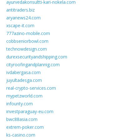
ayurvedakonsultti-kari-nokela.com
antitraders.biz
aryanews24.com
xscape-it.com
777azino-mobile.com
cobbseniorbowl.com
technowdesign.com
durexsecurityandshipping.com
cityroofingandplannig.com
ivdabergasa.com
juyultadesga.com
real-crypto-services.com
mypetzworld.com
infounty.com
investparaguay-eu.com
bwc88asia.com
extrem-poker.com
ks-casino.com