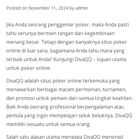
Posted on
November 11, 2024
by
admin
Jika Anda seorang penggemar poker, maka Anda pasti
tahu serunya bermain tangan dan kegembiraan
menang besar. Tetapi dengan banyaknya situs poker
online di luar sana, bagaimana Anda tahu mana yang
terbaik untuk Anda? Kunjungi DivaQQ – tujuan utama
untuk poker online.
DivaQQ adalah situs poker online terkemuka yang
menawarkan berbagai macam permainan, turnamen,
dan promosi untuk pemain dari semua tingkat keahlian.
Baik Anda seorang profesional berpengalaman atau
pemula yang ingin mempelajari seluk beluknya, DivaQQ
memiliki sesuatu untuk semua orang.
Salah satu alasan utama mengapa DivaQQ menonjol