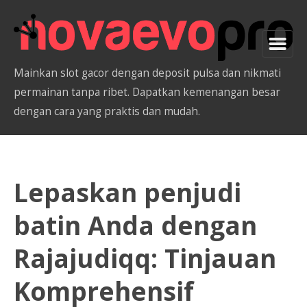
Mainkan slot gacor dengan deposit pulsa dan nikmati
permainan tanpa ribet. Dapatkan kemenangan besar
dengan cara yang praktis dan mudah.
Lepaskan penjudi
batin Anda dengan
Rajajudiqq: Tinjauan
Komprehensif