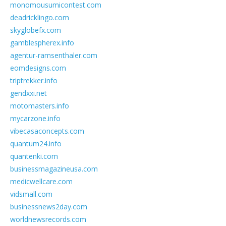
monomousumicontest.com
deadricklingo.com
skyglobefx.com
gamblespherex.info
agentur-ramsenthaler.com
eomdesigns.com
triptrekker.info
gendxxi.net
motomasters.info
mycarzone.info
vibecasaconcepts.com
quantum24.info
quantenki.com
businessmagazineusa.com
medicwellcare.com
vidsmall.com
businessnews2day.com
worldnewsrecords.com