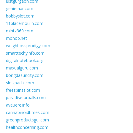
lustgurgaon.com
geniejaar.com
bobbyslot.com
11placemoulin.com
mintz360.com
mohob.net
weightlossprodigy.com
smarttechyinfo.com
digitalnotebook.org
maxualguru.com
bongdasuncity.com
slot-pachi.com
freespinsslot.com
paradisefurballs.com
aveuere.info
cannabinoidtimes.com
greenproductsgui.com
healthconcerning.com