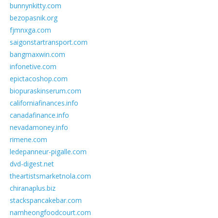
bunnynkitty.com
bezopasnik.org
fjmnxga.com
saigonstartransport.com
bangmaxwin.com
infonetive.com
epictacoshop.com
biopuraskinserum.com
californiafinances.info
canadafinance.info
nevadamoney.info
rimene.com
ledepanneur-pigalle.com
dvd-digest.net
theartistsmarketnola.com
chiranaplus.biz
stackspancakebar.com
namheongfoodcourt.com