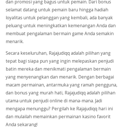
dan promosi yang bagus untuk pemain. Dari bonus
selamat datang untuk pemain baru hingga hadiah
loyalitas untuk pelanggan yang kembali, ada banyak
peluang untuk meningkatkan kemenangan Anda dan
membuat pengalaman bermain game Anda semakin
menarik.
Secara keseluruhan, Rajajudiqq adalah pilihan yang
tepat bagi siapa pun yang ingin melepaskan penjudi
batin mereka dan menikmati pengalaman bermain
yang menyenangkan dan menarik. Dengan berbagai
macam permainan, antarmuka yang ramah pengguna,
dan bonus yang murah hati, Rajajudiqq adalah pilihan
utama untuk penjudi online di mana-mana. Jadi
mengapa menunggu? Pergilah ke Rajajudiqq hari ini
dan mulailah memainkan permainan kasino favorit
Anda sekarang!