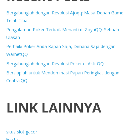
Bergabunglah dengan Revolusi Ajoqq: Masa Depan Game
Telah Tiba
Pengalaman Poker Terbaik Menanti di ZoyaQQ: Sebuah
Ulasan
Perbaiki Poker Anda Kapan Saja, Dimana Saja dengan
WarnetQQ
Bergabunglah dengan Revolusi Poker di AktifQQ
Bersiaplah untuk Mendominasi Papan Peringkat dengan
CentralQQ
LINK LAINNYA
situs slot gacor
live hk