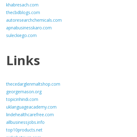
khabresach.com
thecbdblogs.com
autoresearchchemicals.com
apnabusinesskaro.com
suleckiego.com
Links
thecedarglenmaltshop.com
georgemason.org
topicinhindi.com
uklanguageacademy.com
lindehealthcarefree.com
allbusinessjobs.info
top10products.net