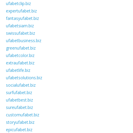
ufabetclip.biz
expertufabet.biz
fantasyufabet.biz
ufabetsiam.biz
swissufabet.biz
ufabetbusiness.biz
greenufabet.biz
ufabetcolor.biz
extraufabet.biz
ufabetlife.biz
ufabetsolutions.biz
socialufabet.biz
surfufabet.biz
ufabetbest.biz
sureufabet.biz
customufabet.biz
storyufabet.biz
epicufabet.biz