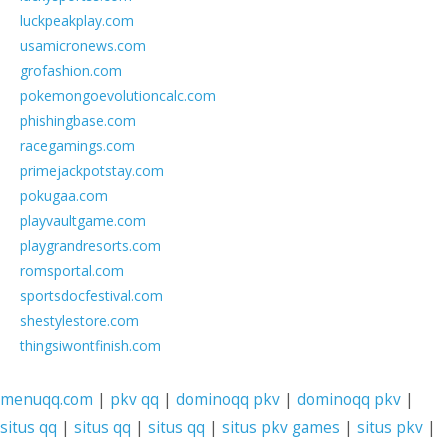
luckpeakplay.com
usamicronews.com
grofashion.com
pokemongoevolutioncalc.com
phishingbase.com
racegamings.com
primejackpotstay.com
pokugaa.com
playvaultgame.com
playgrandresorts.com
romsportal.com
sportsdocfestival.com
shestylestore.com
thingsiwontfinish.com
menuqq.com
|
pkv qq
|
dominoqq pkv
|
dominoqq pkv
|
situs qq
|
situs qq
|
situs qq
|
situs pkv games
|
situs pkv
|