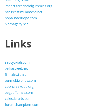
impactgardencbdgummies.org
naturesstimulantcbd.net
nopalinaeuropa.com
biomagnify.net
Links
saucyukiah.com
beikastreet.net
filmizlettir.net
ourmultiworlds.com
cooncreekclub.org
pegpufftimes.com
celestia-arts.com
forumchampions.com