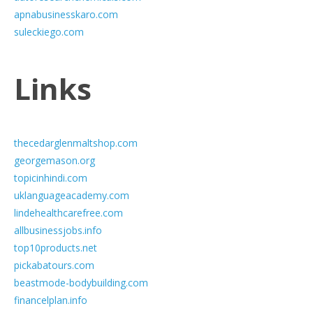
apnabusinesskaro.com
suleckiego.com
Links
thecedarglenmaltshop.com
georgemason.org
topicinhindi.com
uklanguageacademy.com
lindehealthcarefree.com
allbusinessjobs.info
top10products.net
pickabatours.com
beastmode-bodybuilding.com
financelplan.info