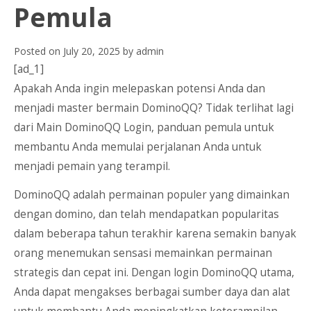
Pemula
Posted on
July 20, 2025
by
admin
[ad_1]
Apakah Anda ingin melepaskan potensi Anda dan
menjadi master bermain DominoQQ? Tidak terlihat lagi
dari Main DominoQQ Login, panduan pemula untuk
membantu Anda memulai perjalanan Anda untuk
menjadi pemain yang terampil.
DominoQQ adalah permainan populer yang dimainkan
dengan domino, dan telah mendapatkan popularitas
dalam beberapa tahun terakhir karena semakin banyak
orang menemukan sensasi memainkan permainan
strategis dan cepat ini. Dengan login DominoQQ utama,
Anda dapat mengakses berbagai sumber daya dan alat