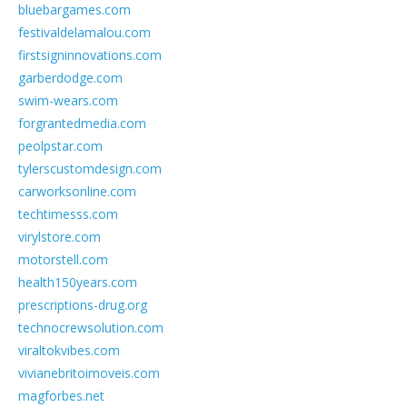
bluebargames.com
festivaldelamalou.com
firstsigninnovations.com
garberdodge.com
swim-wears.com
forgrantedmedia.com
peolpstar.com
tylerscustomdesign.com
carworksonline.com
techtimesss.com
virylstore.com
motorstell.com
health150years.com
prescriptions-drug.org
technocrewsolution.com
viraltokvibes.com
vivianebritoimoveis.com
magforbes.net