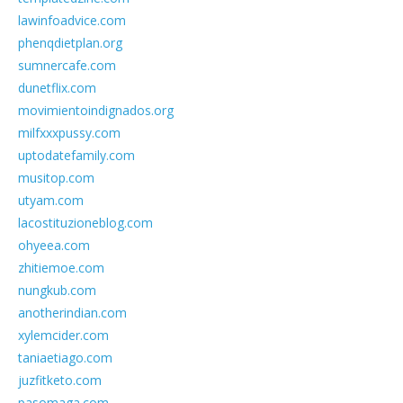
lawinfoadvice.com
phenqdietplan.org
sumnercafe.com
dunetflix.com
movimientoindignados.org
milfxxxpussy.com
uptodatefamily.com
musitop.com
utyam.com
lacostituzioneblog.com
ohyeea.com
zhitiemoe.com
nungkub.com
anotherindian.com
xylemcider.com
taniaetiago.com
juzfitketo.com
pasomaga.com