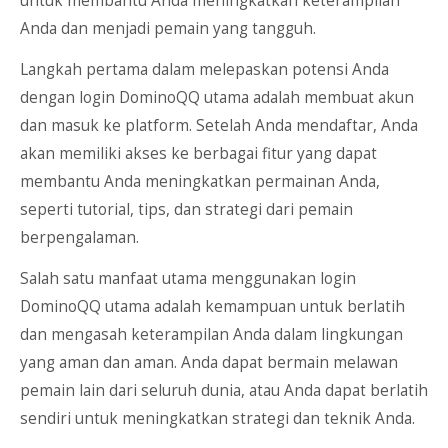
untuk membantu Anda meningkatkan keterampilan
Anda dan menjadi pemain yang tangguh.
Langkah pertama dalam melepaskan potensi Anda
dengan login DominoQQ utama adalah membuat akun
dan masuk ke platform. Setelah Anda mendaftar, Anda
akan memiliki akses ke berbagai fitur yang dapat
membantu Anda meningkatkan permainan Anda,
seperti tutorial, tips, dan strategi dari pemain
berpengalaman.
Salah satu manfaat utama menggunakan login
DominoQQ utama adalah kemampuan untuk berlatih
dan mengasah keterampilan Anda dalam lingkungan
yang aman dan aman. Anda dapat bermain melawan
pemain lain dari seluruh dunia, atau Anda dapat berlatih
sendiri untuk meningkatkan strategi dan teknik Anda.