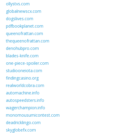
ollystvs.com
globalnewscx.com
dogslives.com
pdfbookplanet.com
queenofrattan.com
thequeenofrattan.com
denohubpro.com
blades-knife.com
one-piece-spoiler.com
studiooneiota.com
findingcasino.org
realworldcobra.com
automachine.info
autospeedsters.info
wagerchampion.info
monomousumicontest.com
deadricklingo.com
skyglobefx.com