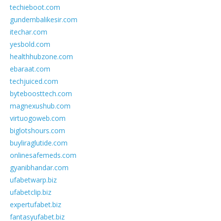
techieboot.com
gundembalikesir.com
itechar.com
yesbold.com
healthhubzone.com
ebaraat.com
techjuiced.com
byteboosttech.com
magnexushub.com
virtuogoweb.com
biglotshours.com
buyliraglutide.com
onlinesafemeds.com
gyanibhandar.com
ufabetwarp.biz
ufabetclip.biz
expertufabet.biz
fantasyufabet.biz