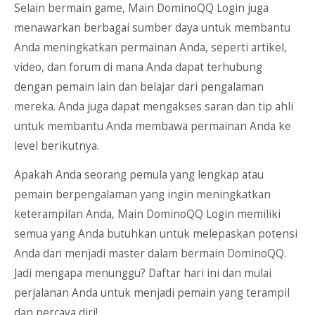
Selain bermain game, Main DominoQQ Login juga
menawarkan berbagai sumber daya untuk membantu
Anda meningkatkan permainan Anda, seperti artikel,
video, dan forum di mana Anda dapat terhubung
dengan pemain lain dan belajar dari pengalaman
mereka. Anda juga dapat mengakses saran dan tip ahli
untuk membantu Anda membawa permainan Anda ke
level berikutnya.
Apakah Anda seorang pemula yang lengkap atau
pemain berpengalaman yang ingin meningkatkan
keterampilan Anda, Main DominoQQ Login memiliki
semua yang Anda butuhkan untuk melepaskan potensi
Anda dan menjadi master dalam bermain DominoQQ.
Jadi mengapa menunggu? Daftar hari ini dan mulai
perjalanan Anda untuk menjadi pemain yang terampil
dan percaya diri!