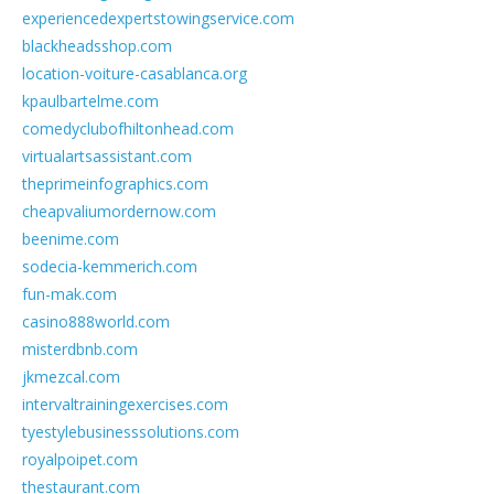
experiencedexpertstowingservice.com
blackheadsshop.com
location-voiture-casablanca.org
kpaulbartelme.com
comedyclubofhiltonhead.com
virtualartsassistant.com
theprimeinfographics.com
cheapvaliumordernow.com
beenime.com
sodecia-kemmerich.com
fun-mak.com
casino888world.com
misterdbnb.com
jkmezcal.com
intervaltrainingexercises.com
tyestylebusinesssolutions.com
royalpoipet.com
thestaurant.com