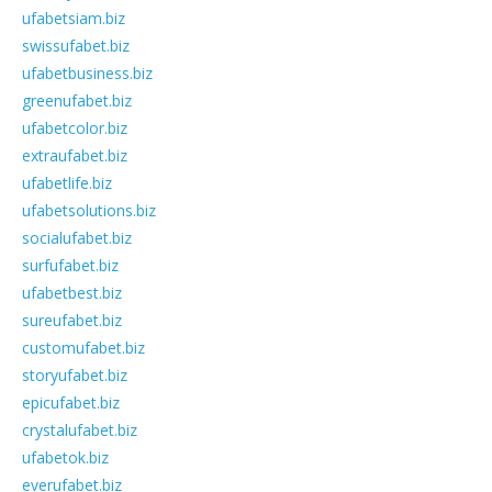
ufabetsiam.biz
swissufabet.biz
ufabetbusiness.biz
greenufabet.biz
ufabetcolor.biz
extraufabet.biz
ufabetlife.biz
ufabetsolutions.biz
socialufabet.biz
surfufabet.biz
ufabetbest.biz
sureufabet.biz
customufabet.biz
storyufabet.biz
epicufabet.biz
crystalufabet.biz
ufabetok.biz
everufabet.biz