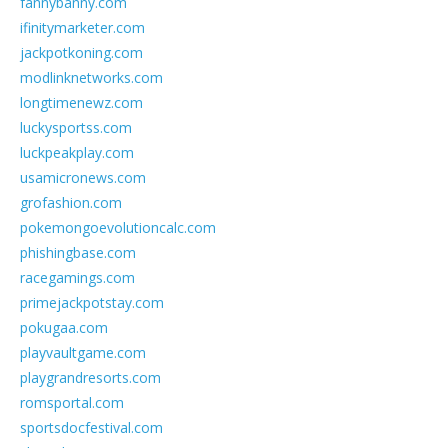
fannybanny.com
ifinitymarketer.com
jackpotkoning.com
modlinknetworks.com
longtimenewz.com
luckysportss.com
luckpeakplay.com
usamicronews.com
grofashion.com
pokemongoevolutioncalc.com
phishingbase.com
racegamings.com
primejackpotstay.com
pokugaa.com
playvaultgame.com
playgrandresorts.com
romsportal.com
sportsdocfestival.com