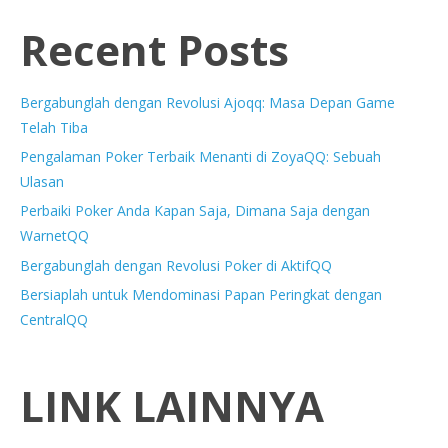
Recent Posts
Bergabunglah dengan Revolusi Ajoqq: Masa Depan Game
Telah Tiba
Pengalaman Poker Terbaik Menanti di ZoyaQQ: Sebuah
Ulasan
Perbaiki Poker Anda Kapan Saja, Dimana Saja dengan
WarnetQQ
Bergabunglah dengan Revolusi Poker di AktifQQ
Bersiaplah untuk Mendominasi Papan Peringkat dengan
CentralQQ
LINK LAINNYA