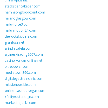
chiranaplus.biz
stackspancakebar.com
namheongfoodcourt.com
milanoglasgow.com
hallu-forte3.com
hallu-motion24.com
therockskippers.com
granfoss.net
allindiacafela.com
alpineskiracing2007.com
casino-vulkan-online.net
pitrepower.com
mediatown360.com
digitaleyestrainclinic.com
missionposible.com
online-casinos-vegas.com
xfinityrouterlogin.com
marketingjacks.com