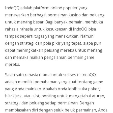
IndoQQ adalah platform online populer yang
menawarkan berbagai permainan kasino dan peluang
untuk menang besar. Bagi banyak pemain, membuka
rahasia rahasia untuk kesuksesan di IndoQQ bisa
tampak seperti tugas yang menakutkan. Namun,
dengan strategi dan pola pikir yang tepat, siapa pun
dapat meningkatkan peluang mereka untuk menang
dan memaksimalkan pengalaman bermain game
mereka.
Salah satu rahasia utama untuk sukses di IndoQQ
adalah memiliki pemahaman yang kuat tentang game
yang Anda mainkan. Apakah Anda lebih suka poker,
blackjack, atau slot, penting untuk mengetahui aturan,
strategi, dan peluang setiap permainan. Dengan
membiasakan diri dengan seluk beluk permainan, Anda