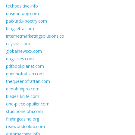
techpositive.info
unseonrang.com
pak-urdu-poetry.com
blogcetra.com
internetmarketingsolutions.co
ollystvs.com
globalnewscx.com
dogslives.com
pdfbookplanet.com
queenofrattan.com
thequeenofrattan.com
denohubpro.com
blades-knife.com
one-piece-spoiler.com
studiooneiota.com
findingcasino.org
realworldcobra.com
automachine.info