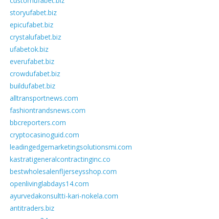
customufabet.biz
storyufabet.biz
epicufabet.biz
crystalufabet.biz
ufabetok.biz
everufabet.biz
crowdufabet.biz
buildufabet.biz
alltransportnews.com
fashiontrandsnews.com
bbcreporters.com
cryptocasinoguid.com
leadingedgemarketingsolutionsmi.com
kastratigeneralcontractinginc.co
bestwholesalenfljerseysshop.com
openlivinglabdays14.com
ayurvedakonsultti-kari-nokela.com
antitraders.biz