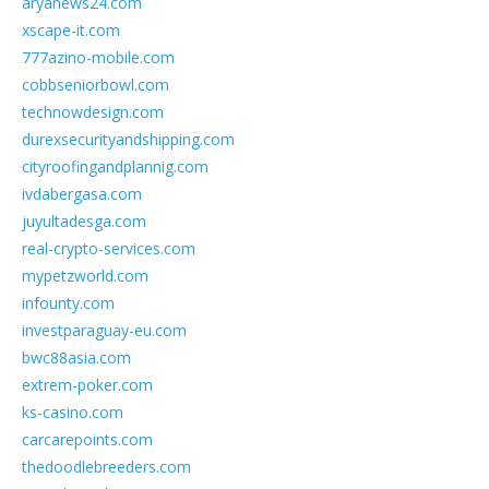
aryanews24.com
xscape-it.com
777azino-mobile.com
cobbseniorbowl.com
technowdesign.com
durexsecurityandshipping.com
cityroofingandplannig.com
ivdabergasa.com
juyultadesga.com
real-crypto-services.com
mypetzworld.com
infounty.com
investparaguay-eu.com
bwc88asia.com
extrem-poker.com
ks-casino.com
carcarepoints.com
thedoodlebreeders.com