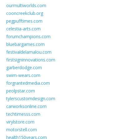
ourmultiworlds.com
cooncreekclub.org
pegpufftimes.com
celestia-arts.com
forumchampions.com
bluebargames.com
festivaldelamalou.com
firstsigninnovations.com
garberdodge.com
swim-wears.com
forgrantedmedia.com
peolpstar.com
tylerscustomdesign.com
carworksonline.com
techtimesss.com
virylstore.com
motorstell.com
health150years.com