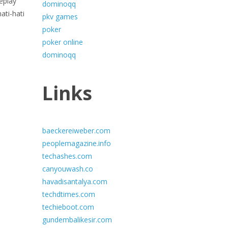
eplay
dominoqq
ti-hati
pkv games
poker
poker online
dominoqq
Links
baeckereiweber.com
peoplemagazine.info
techashes.com
canyouwash.co
havadisantalya.com
techdtimes.com
techieboot.com
gundembalikesir.com