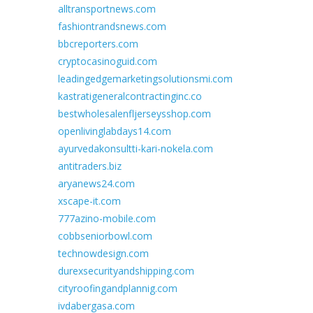
alltransportnews.com
fashiontrandsnews.com
bbcreporters.com
cryptocasinoguid.com
leadingedgemarketingsolutionsmi.com
kastratigeneralcontractinginc.co
bestwholesalenfljerseysshop.com
openlivinglabdays14.com
ayurvedakonsultti-kari-nokela.com
antitraders.biz
aryanews24.com
xscape-it.com
777azino-mobile.com
cobbseniorbowl.com
technowdesign.com
durexsecurityandshipping.com
cityroofingandplannig.com
ivdabergasa.com