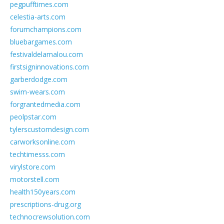
pegpufftimes.com
celestia-arts.com
forumchampions.com
bluebargames.com
festivaldelamalou.com
firstsigninnovations.com
garberdodge.com
swim-wears.com
forgrantedmedia.com
peolpstar.com
tylerscustomdesign.com
carworksonline.com
techtimesss.com
virylstore.com
motorstell.com
health150years.com
prescriptions-drug.org
technocrewsolution.com