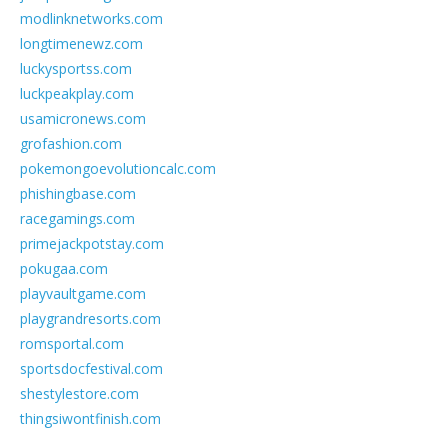
modlinknetworks.com
longtimenewz.com
luckysportss.com
luckpeakplay.com
usamicronews.com
grofashion.com
pokemongoevolutioncalc.com
phishingbase.com
racegamings.com
primejackpotstay.com
pokugaa.com
playvaultgame.com
playgrandresorts.com
romsportal.com
sportsdocfestival.com
shestylestore.com
thingsiwontfinish.com