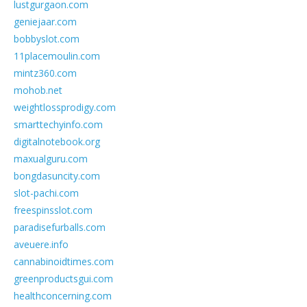
lustgurgaon.com
geniejaar.com
bobbyslot.com
11placemoulin.com
mintz360.com
mohob.net
weightlossprodigy.com
smarttechyinfo.com
digitalnotebook.org
maxualguru.com
bongdasuncity.com
slot-pachi.com
freespinsslot.com
paradisefurballs.com
aveuere.info
cannabinoidtimes.com
greenproductsgui.com
healthconcerning.com