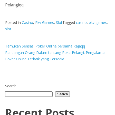
Pelangiqq.
Posted in
Casino
,
Pkv Games
,
Slot
Tagged
casino
,
pkv games
,
slot
Post
Temukan Sensasi Poker Online bersama Rajaqq
Pandangan Orang Dalam tentang PokerPelangi: Pengalaman
navigation
Poker Online Terbaik yang Tersedia
Search
Search
Recent Posts