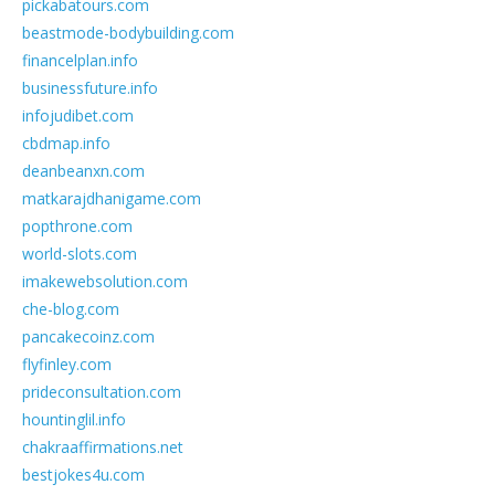
pickabatours.com
beastmode-bodybuilding.com
financelplan.info
businessfuture.info
infojudibet.com
cbdmap.info
deanbeanxn.com
matkarajdhanigame.com
popthrone.com
world-slots.com
imakewebsolution.com
che-blog.com
pancakecoinz.com
flyfinley.com
prideconsultation.com
hountinglil.info
chakraaffirmations.net
bestjokes4u.com