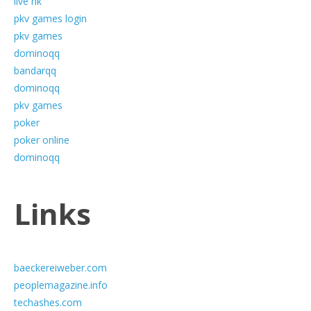
live hk
pkv games login
pkv games
dominoqq
bandarqq
dominoqq
pkv games
poker
poker online
dominoqq
Links
baeckereiweber.com
peoplemagazine.info
techashes.com