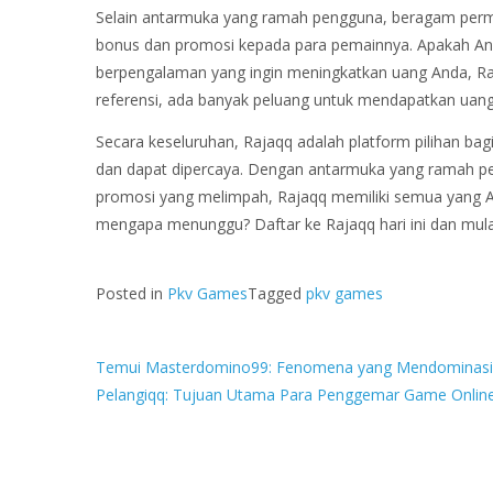
Selain antarmuka yang ramah pengguna, beragam perm
bonus dan promosi kepada para pemainnya. Apakah And
berpengalaman yang ingin meningkatkan uang Anda, Ra
referensi, ada banyak peluang untuk mendapatkan uang
Secara keseluruhan, Rajaqq adalah platform pilihan b
dan dapat dipercaya. Dengan antarmuka yang ramah pe
promosi yang melimpah, Rajaqq memiliki semua yang A
mengapa menunggu? Daftar ke Rajaqq hari ini dan mula
Posted in
Pkv Games
Tagged
pkv games
Post
Temui Masterdomino99: Fenomena yang Mendominas
Pelangiqq: Tujuan Utama Para Penggemar Game Onlin
navigation