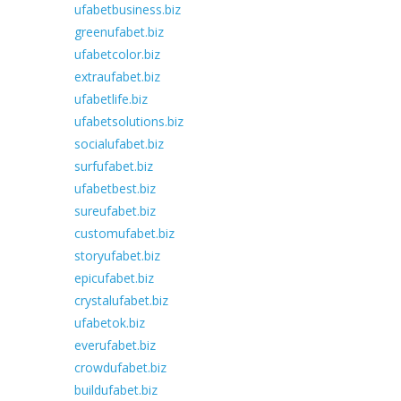
ufabetbusiness.biz
greenufabet.biz
ufabetcolor.biz
extraufabet.biz
ufabetlife.biz
ufabetsolutions.biz
socialufabet.biz
surfufabet.biz
ufabetbest.biz
sureufabet.biz
customufabet.biz
storyufabet.biz
epicufabet.biz
crystalufabet.biz
ufabetok.biz
everufabet.biz
crowdufabet.biz
buildufabet.biz