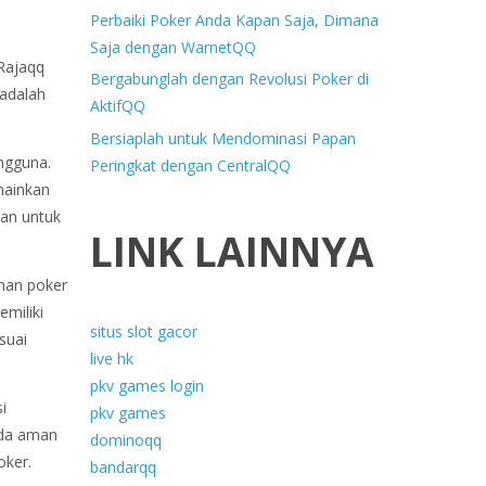
Perbaiki Poker Anda Kapan Saja, Dimana
Saja dengan WarnetQQ
Rajaqq
Bergabunglah dengan Revolusi Poker di
adalah
AktifQQ
Bersiaplah untuk Mendominasi Papan
ngguna.
Peringkat dengan CentralQQ
mainkan
kan untuk
LINK LAINNYA
nan poker
miliki
situs slot gacor
suai
live hk
pkv games login
i
pkv games
nda aman
dominoqq
oker.
bandarqq