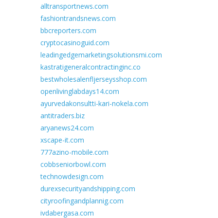
alltransportnews.com
fashiontrandsnews.com
bbcreporters.com
cryptocasinoguid.com
leadingedgemarketingsolutionsmi.com
kastratigeneralcontractinginc.co
bestwholesalenfljerseysshop.com
openlivinglabdays14.com
ayurvedakonsultti-kari-nokela.com
antitraders.biz
aryanews24.com
xscape-it.com
777azino-mobile.com
cobbseniorbowl.com
technowdesign.com
durexsecurityandshipping.com
cityroofingandplannig.com
ivdabergasa.com