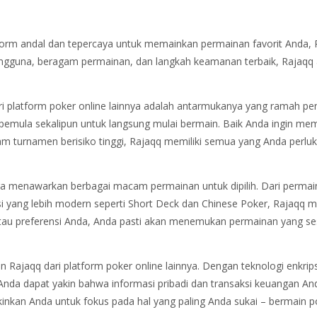
form andal dan tepercaya untuk memainkan permainan favorit Anda, 
gguna, beragam permainan, dan langkah keamanan terbaik, Rajaqq 
i platform poker online lainnya adalah antarmukanya yang ramah pe
pemula sekalipun untuk langsung mulai bermain. Baik Anda ingin me
am turnamen berisiko tinggi, Rajaqq memiliki semua yang Anda perlu
a menawarkan berbagai macam permainan untuk dipilih. Dari permai
i yang lebih modern seperti Short Deck dan Chinese Poker, Rajaqq me
atau preferensi Anda, Anda pasti akan menemukan permainan yang se
ajaqq dari platform poker online lainnya. Dengan teknologi enkrips
Anda dapat yakin bahwa informasi pribadi dan transaksi keuangan A
kinkan Anda untuk fokus pada hal yang paling Anda sukai – bermain p