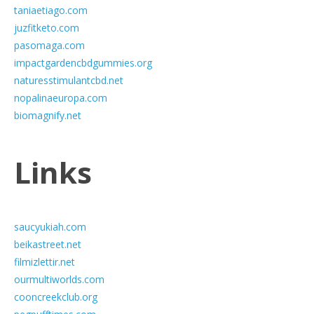
taniaetiago.com
juzfitketo.com
pasomaga.com
impactgardencbdgummies.org
naturesstimulantcbd.net
nopalinaeuropa.com
biomagnify.net
Links
saucyukiah.com
beikastreet.net
filmizlettir.net
ourmultiworlds.com
cooncreekclub.org