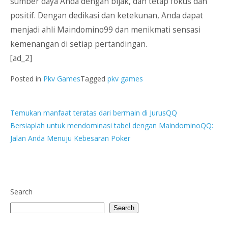
sumber daya Anda dengan bijak, dan tetap fokus dan
positif. Dengan dedikasi dan ketekunan, Anda dapat
menjadi ahli Maindomino99 dan menikmati sensasi
kemenangan di setiap pertandingan.
[ad_2]
Posted in
Pkv Games
Tagged
pkv games
Post
Temukan manfaat teratas dari bermain di JurusQQ
Bersiaplah untuk mendominasi tabel dengan MaindominoQQ:
navigation
Jalan Anda Menuju Kebesaran Poker
Search
Search