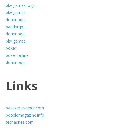
pkv games login
pkv games
dominoqq
bandarqq
dominoqq
pkv games
poker
poker online
dominoqq
Links
baeckereiweber.com
peoplemagazine.info
techashes.com