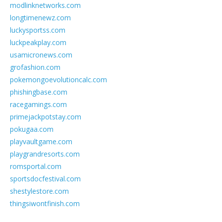
modlinknetworks.com
longtimenewz.com
luckysportss.com
luckpeakplay.com
usamicronews.com
grofashion.com
pokemongoevolutioncalc.com
phishingbase.com
racegamings.com
primejackpotstay.com
pokugaa.com
playvaultgame.com
playgrandresorts.com
romsportal.com
sportsdocfestival.com
shestylestore.com
thingsiwontfinish.com