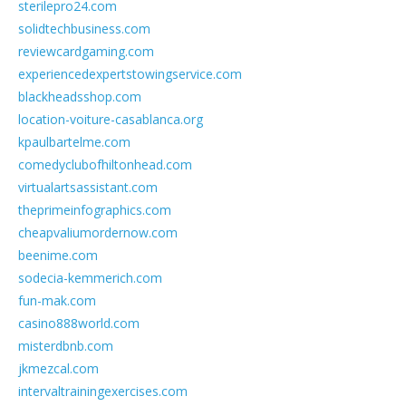
sterilepro24.com
solidtechbusiness.com
reviewcardgaming.com
experiencedexpertstowingservice.com
blackheadsshop.com
location-voiture-casablanca.org
kpaulbartelme.com
comedyclubofhiltonhead.com
virtualartsassistant.com
theprimeinfographics.com
cheapvaliumordernow.com
beenime.com
sodecia-kemmerich.com
fun-mak.com
casino888world.com
misterdbnb.com
jkmezcal.com
intervaltrainingexercises.com