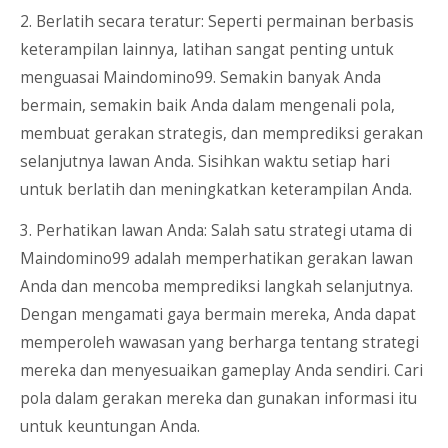
2. Berlatih secara teratur: Seperti permainan berbasis
keterampilan lainnya, latihan sangat penting untuk
menguasai Maindomino99. Semakin banyak Anda
bermain, semakin baik Anda dalam mengenali pola,
membuat gerakan strategis, dan memprediksi gerakan
selanjutnya lawan Anda. Sisihkan waktu setiap hari
untuk berlatih dan meningkatkan keterampilan Anda.
3. Perhatikan lawan Anda: Salah satu strategi utama di
Maindomino99 adalah memperhatikan gerakan lawan
Anda dan mencoba memprediksi langkah selanjutnya.
Dengan mengamati gaya bermain mereka, Anda dapat
memperoleh wawasan yang berharga tentang strategi
mereka dan menyesuaikan gameplay Anda sendiri. Cari
pola dalam gerakan mereka dan gunakan informasi itu
untuk keuntungan Anda.