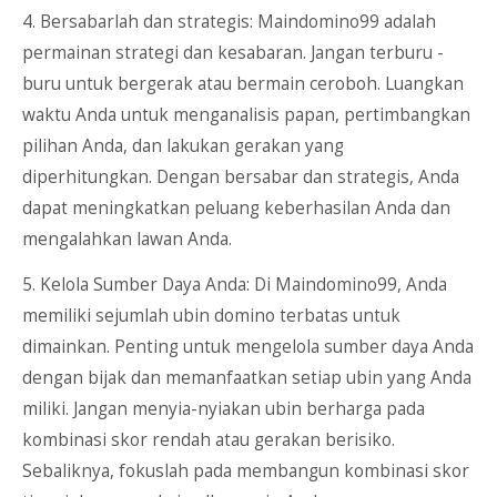
4. Bersabarlah dan strategis: Maindomino99 adalah
permainan strategi dan kesabaran. Jangan terburu -
buru untuk bergerak atau bermain ceroboh. Luangkan
waktu Anda untuk menganalisis papan, pertimbangkan
pilihan Anda, dan lakukan gerakan yang
diperhitungkan. Dengan bersabar dan strategis, Anda
dapat meningkatkan peluang keberhasilan Anda dan
mengalahkan lawan Anda.
5. Kelola Sumber Daya Anda: Di Maindomino99, Anda
memiliki sejumlah ubin domino terbatas untuk
dimainkan. Penting untuk mengelola sumber daya Anda
dengan bijak dan memanfaatkan setiap ubin yang Anda
miliki. Jangan menyia-nyiakan ubin berharga pada
kombinasi skor rendah atau gerakan berisiko.
Sebaliknya, fokuslah pada membangun kombinasi skor