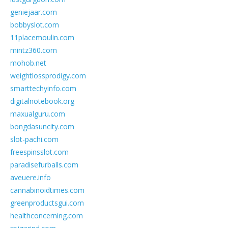
geniejaar.com
bobbyslot.com
11placemoulin.com
mintz360.com
mohob.net
weightlossprodigy.com
smarttechyinfo.com
digitalnotebook.org
maxualguru.com
bongdasuncity.com
slot-pachi.com
freespinsslot.com
paradisefurballs.com
aveuere.info
cannabinoidtimes.com
greenproductsgui.com
healthconcerning.com