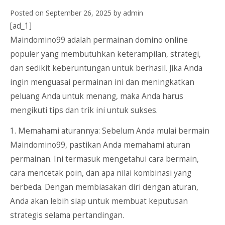
Posted on
September 26, 2025
by
admin
[ad_1]
Maindomino99 adalah permainan domino online
populer yang membutuhkan keterampilan, strategi,
dan sedikit keberuntungan untuk berhasil. Jika Anda
ingin menguasai permainan ini dan meningkatkan
peluang Anda untuk menang, maka Anda harus
mengikuti tips dan trik ini untuk sukses.
1. Memahami aturannya: Sebelum Anda mulai bermain
Maindomino99, pastikan Anda memahami aturan
permainan. Ini termasuk mengetahui cara bermain,
cara mencetak poin, dan apa nilai kombinasi yang
berbeda. Dengan membiasakan diri dengan aturan,
Anda akan lebih siap untuk membuat keputusan
strategis selama pertandingan.