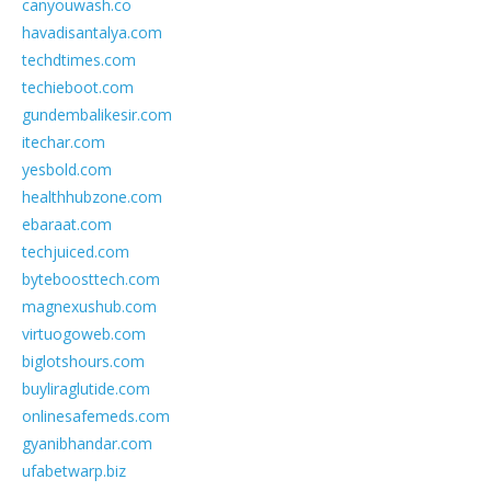
canyouwash.co
havadisantalya.com
techdtimes.com
techieboot.com
gundembalikesir.com
itechar.com
yesbold.com
healthhubzone.com
ebaraat.com
techjuiced.com
byteboosttech.com
magnexushub.com
virtuogoweb.com
biglotshours.com
buyliraglutide.com
onlinesafemeds.com
gyanibhandar.com
ufabetwarp.biz