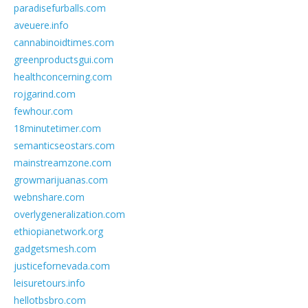
paradisefurballs.com
aveuere.info
cannabinoidtimes.com
greenproductsgui.com
healthconcerning.com
rojgarind.com
fewhour.com
18minutetimer.com
semanticseostars.com
mainstreamzone.com
growmarijuanas.com
webnshare.com
overlygeneralization.com
ethiopianetwork.org
gadgetsmesh.com
justicefornevada.com
leisuretours.info
hellotbsbro.com