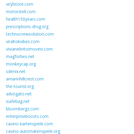
virylstore.com
motorstell.com
health150years.com
prescriptions-drug.org
technocrewsolution.com
viraltokvibes.com
vivianebritoimoveis.com
magforbes.net
monkeycap.org
sdenix.net
amarinhillcrest.com
the-tourist.org
advogato.net
isafebag.net
bloombergz.com
enterpriseboosts.com
casino-kartenspiele.com
casino-automatenspiele.org