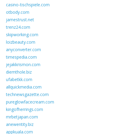
casino-tischspiele.com
otbody.com
jamestrust.net
trenz24.com
skipworking.com
loizbeauty.com
anyconverter.com
timespedia.com
jejakkrismon.com
diemthole.biz
ufabetkk.com
allquickmedia.com
technewsgazette.com
pureglowfacecream.com
kingofherrings.com
mrbetjapan.com
anewentity.biz
appkuala.com