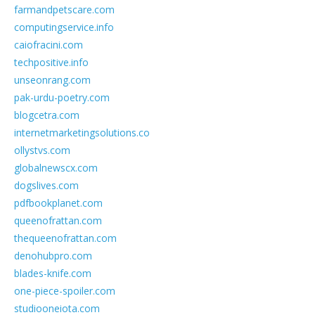
farmandpetscare.com
computingservice.info
caiofracini.com
techpositive.info
unseonrang.com
pak-urdu-poetry.com
blogcetra.com
internetmarketingsolutions.co
ollystvs.com
globalnewscx.com
dogslives.com
pdfbookplanet.com
queenofrattan.com
thequeenofrattan.com
denohubpro.com
blades-knife.com
one-piece-spoiler.com
studiooneiota.com