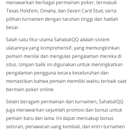
menawarkan berbagai permainan poker, termasuk
Texas Hold’em, Omaha, dan Seven Card Stud, serta
pilihan turnamen dengan taruhan tinggi dan hadiah
besar.
Salah satu fitur utama SahabatQQ adalah sistem
ulasannya yang komprehensif, yang memungkinkan
pemain menilai dan mengulas pengalaman mereka di
situs. Umpan balik ini digunakan untuk meningkatkan
pengalaman pengguna secara keseluruhan dan
memastikan bahwa pemain memiliki waktu terbaik saat
bermain poker online.
Selain beragam permainan dan turnamen, SahabatQQ
juga menawarkan sejumlah promosi dan bonus untuk
pemain baru dan lama. Ini dapat mencakup bonus
setoran, penawaran uang kembali, dan entri turnamen