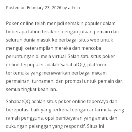
Posted on
February 23, 2026
by
admin
Poker online telah menjadi semakin populer dalam
beberapa tahun terakhir, dengan jutaan pemain dari
seluruh dunia masuk ke berbagai situs web untuk
menguji keterampilan mereka dan mencoba
peruntungan di meja virtual. Salah satu situs poker
online terpopuler adalah SahabatQQ, platform
terkemuka yang menawarkan berbagai macam
permainan, turnamen, dan promosi untuk pemain dari
semua tingkat keahlian.
SahabatQQ adalah situs poker online tepercaya dan
bereputasi baik yang terkenal dengan antarmuka yang
ramah pengguna, opsi pembayaran yang aman, dan
dukungan pelanggan yang responsif. Situs ini