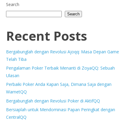
Search
Search
Recent Posts
Bergabunglah dengan Revolusi Ajoqq: Masa Depan Game
Telah Tiba
Pengalaman Poker Terbaik Menanti di ZoyaQQ: Sebuah
Ulasan
Perbaiki Poker Anda Kapan Saja, Dimana Saja dengan
WarnetQQ
Bergabunglah dengan Revolusi Poker di AktifQQ
Bersiaplah untuk Mendominasi Papan Peringkat dengan
CentralQQ