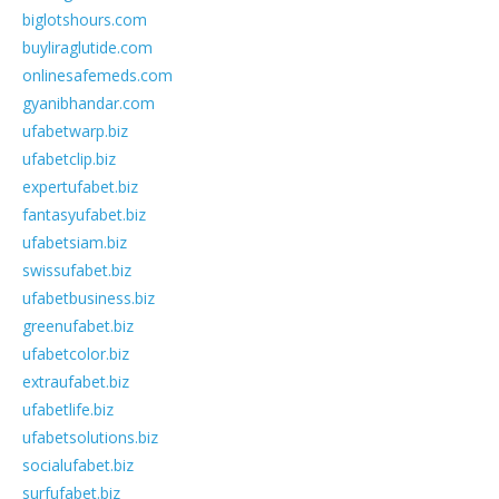
biglotshours.com
buyliraglutide.com
onlinesafemeds.com
gyanibhandar.com
ufabetwarp.biz
ufabetclip.biz
expertufabet.biz
fantasyufabet.biz
ufabetsiam.biz
swissufabet.biz
ufabetbusiness.biz
greenufabet.biz
ufabetcolor.biz
extraufabet.biz
ufabetlife.biz
ufabetsolutions.biz
socialufabet.biz
surfufabet.biz