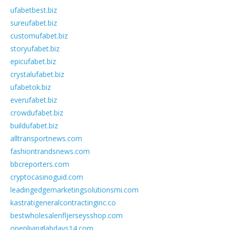
ufabetbest.biz
sureufabet.biz
customufabet.biz
storyufabet.biz
epicufabet.biz
crystalufabet.biz
ufabetok.biz
everufabet.biz
crowdufabet.biz
buildufabet.biz
alltransportnews.com
fashiontrandsnews.com
bbcreporters.com
cryptocasinoguid.com
leadingedgemarketingsolutionsmi.com
kastratigeneralcontractinginc.co
bestwholesalenfljerseysshop.com
openlivinglabdays14.com