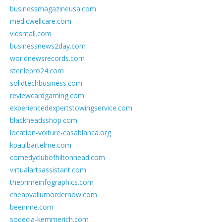
businessmagazineusa.com
medicwellcare.com
vidsmall.com
businessnews2day.com
worldnewsrecords.com
sterilepro24.com
solidtechbusiness.com
reviewcardgaming.com
experiencedexpertstowingservice.com
blackheadsshop.com
location-voiture-casablanca.org
kpaulbartelme.com
comedyclubofhiltonhead.com
virtualartsassistant.com
theprimeinfographics.com
cheapvaliumordernow.com
beenime.com
sodecia-kemmerich.com