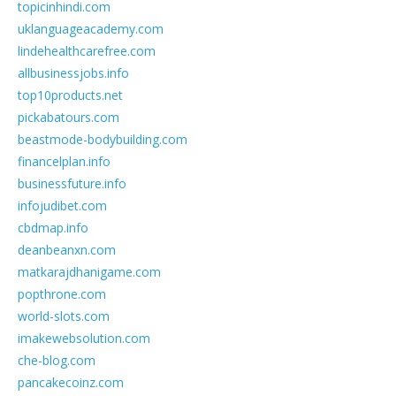
topicinhindi.com
uklanguageacademy.com
lindehealthcarefree.com
allbusinessjobs.info
top10products.net
pickabatours.com
beastmode-bodybuilding.com
financelplan.info
businessfuture.info
infojudibet.com
cbdmap.info
deanbeanxn.com
matkarajdhanigame.com
popthrone.com
world-slots.com
imakewebsolution.com
che-blog.com
pancakecoinz.com