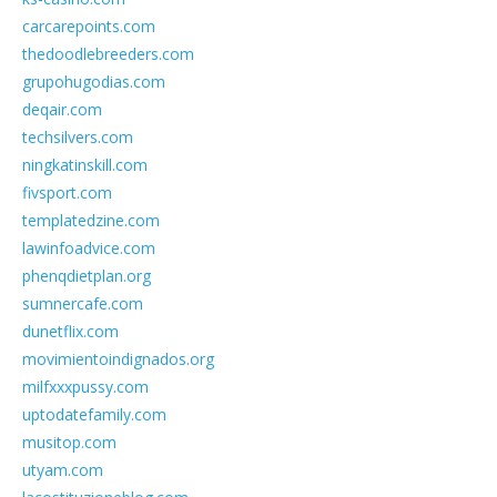
carcarepoints.com
thedoodlebreeders.com
grupohugodias.com
deqair.com
techsilvers.com
ningkatinskill.com
fivsport.com
templatedzine.com
lawinfoadvice.com
phenqdietplan.org
sumnercafe.com
dunetflix.com
movimientoindignados.org
milfxxxpussy.com
uptodatefamily.com
musitop.com
utyam.com