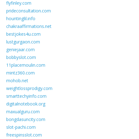
flyfinley.com
prideconsultation.com
hountinglil.info
chakraaffirmations.net
bestjokes4u.com
lustgurgaon.com
geniejaar.com
bobbyslot.com
11placemoulin.com
mintz360.com
mohob.net
weightlossprodigy.com
smarttechyinfo.com
digitalnotebook.org
maxualguru.com
bongdasuncity.com
slot-pachi.com
freespinsslot.com