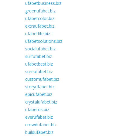
ufabetbusiness.biz
greenufabet.biz
ufabetcolor.biz
extraufabet.biz
ufabetlife.biz
ufabetsolutions.biz
socialufabet.biz
surfufabet.biz
ufabetbest.biz
sureufabet.biz
customufabet.biz
storyufabet.biz
epicufabet.biz
crystalufabet.biz
ufabetok.biz
everufabet.biz
crowdufabet.biz
buildufabet.biz