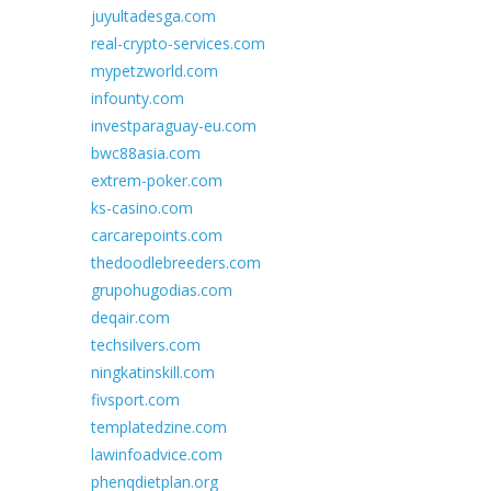
juyultadesga.com
real-crypto-services.com
mypetzworld.com
infounty.com
investparaguay-eu.com
bwc88asia.com
extrem-poker.com
ks-casino.com
carcarepoints.com
thedoodlebreeders.com
grupohugodias.com
deqair.com
techsilvers.com
ningkatinskill.com
fivsport.com
templatedzine.com
lawinfoadvice.com
phenqdietplan.org