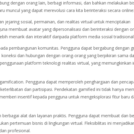
bung dengan orang lain, berbagi informasi, dan bahkan melakukan bis
u muncul yang dapat merevolusi cara kita berinteraksi secara online
ejaring sosial, permainan, dan realitas virtual untuk menciptakan
a membuat avatar yang dipersonalisasi dan berinteraksi dengan or
ih menarik dan interaktif daripada platform media sosial tradisional
 pada pembangunan komunitas. Pengguna dapat bergabung dengan g
 koneksi dan hubungan dengan orang-orang yang berpikiran sama dar
penggunaan platform teknologi realitas virtual, yang memungkinkan i
a gamification. Pengguna dapat memperoleh penghargaan dan pencap
terlibatan dan partisipasi. Pendekatan gamified ini tidak hanya me
memberi insentif kepada pengguna untuk mengeksplorasi fitur baru 
n berbagai alat dan layanan praktis. Pengguna dapat membuat dan be
n pertemuan bisnis di lingkungan virtual. Fleksibilitas ini menjadika
an profesional.