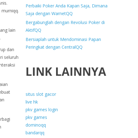
nis.
Perbaiki Poker Anda Kapan Saja, Dimana
: murniqq.
Saja dengan WarnetQQ
Bergabunglah dengan Revolusi Poker di
AktifQQ
ang lain
.
Bersiaplah untuk Mendominasi Papan
Peringkat dengan CentralQQ
rup dan
i seluruh
nteraksi
LINK LAINNYA
aian
mbuat
situs slot gacor
dan
live hk
pkv games login
pkv games
rbagi
dominoqq
n
bandarqq