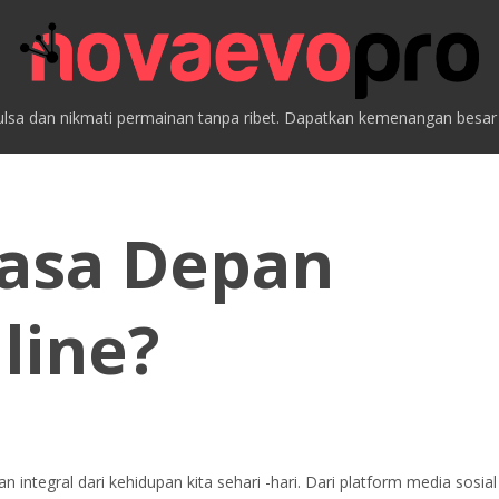
ulsa dan nikmati permainan tanpa ribet. Dapatkan kemenangan besar
asa Depan
line?
gian integral dari kehidupan kita sehari -hari. Dari platform media sosia