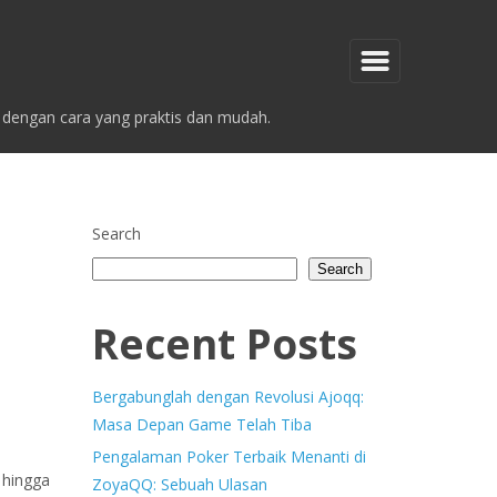
 dengan cara yang praktis dan mudah.
Search
Search
Recent Posts
Bergabunglah dengan Revolusi Ajoqq:
Masa Depan Game Telah Tiba
Pengalaman Poker Terbaik Menanti di
l hingga
ZoyaQQ: Sebuah Ulasan