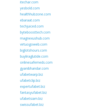
itechar.com
yesbold.com
healthhubzone.com
ebaraat.com
techjuiced.com
byteboosttech.com
magnexushub.com
virtuogoweb.com
biglotshours.com
buyliraglutide.com
onlinesafemeds.com
gyanibhandar.com
ufabetwarp.biz
ufabetclip.biz
expertufabet.biz
fantasyufabet.biz
ufabetsiam.biz
swissufabet.biz