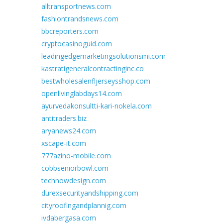
alltransportnews.com
fashiontrandsnews.com
bbcreporters.com
cryptocasinoguid.com
leadingedgemarketingsolutionsmi.com
kastratigeneralcontractinginc.co
bestwholesalenfljerseysshop.com
openlivinglabdays14.com
ayurvedakonsultti-kari-nokela.com
antitraders.biz
aryanews24.com
xscape-it.com
777azino-mobile.com
cobbseniorbowl.com
technowdesign.com
durexsecurityandshipping.com
cityroofingandplannig.com
ivdabergasa.com