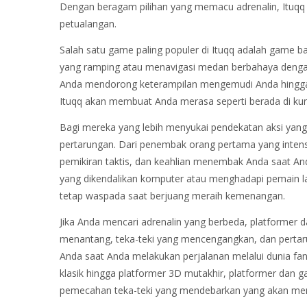
Dengan beragam pilihan yang memacu adrenalin, Ituq
petualangan.
Salah satu game paling populer di Ituqq adalah game ba
yang ramping atau menavigasi medan berbahaya dengan
Anda mendorong keterampilan mengemudi Anda hingga b
Ituqq akan membuat Anda merasa seperti berada di ku
Bagi mereka yang lebih menyukai pendekatan aksi yang 
pertarungan. Dari penembak orang pertama yang intens 
pemikiran taktis, dan keahlian menembak Anda saat 
yang dikendalikan komputer atau menghadapi pemain 
tetap waspada saat berjuang meraih kemenangan.
Jika Anda mencari adrenalin yang berbeda, platformer
menantang, teka-teki yang mencengangkan, dan pertar
Anda saat Anda melakukan perjalanan melalui dunia fan
klasik hingga platformer 3D mutakhir, platformer dan 
pemecahan teka-teki yang mendebarkan yang akan mem