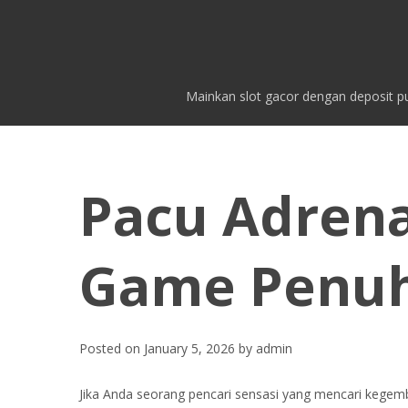
Mainkan slot gacor dengan deposit p
Pacu Adrena
Game Penuh
Posted on
January 5, 2026
by
admin
Jika Anda seorang pencari sensasi yang mencari kegem