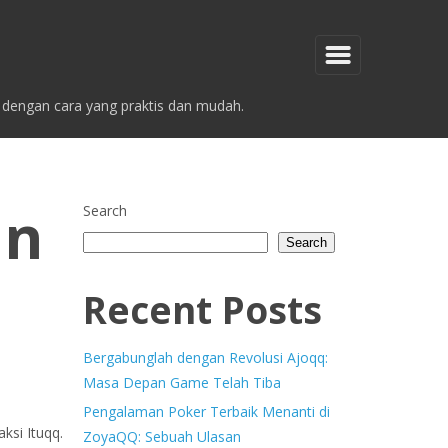
 dengan cara yang praktis dan mudah.
an
Search
Search
Recent Posts
Bergabunglah dengan Revolusi Ajoqq:
Masa Depan Game Telah Tiba
Pengalaman Poker Terbaik Menanti di
ksi Ituqq.
ZoyaQQ: Sebuah Ulasan