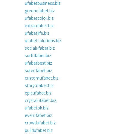
ufabetbusiness.biz
greenufabet.biz
ufabetcolor.biz
extraufabet.biz
ufabetlife.biz
ufabetsolutions.biz
socialufabet.biz
surfufabet.biz
ufabetbest.biz
sureufabet.biz
customufabet.biz
storyufabet.biz
epicufabet.biz
crystalufabet.biz
ufabetok.biz
everufabet.biz
crowdufabet.biz
buildufabet.biz