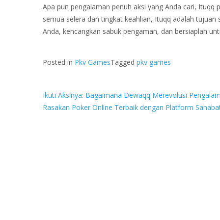
Apa pun pengalaman penuh aksi yang Anda cari, Ituq
semua selera dan tingkat keahlian, Ituqq adalah tujuan
Anda, kencangkan sabuk pengaman, dan bersiaplah unt
Posted in
Pkv Games
Tagged
pkv games
Post
Ikuti Aksinya: Bagaimana Dewaqq Merevolusi Pengala
Rasakan Poker Online Terbaik dengan Platform Saha
navigation