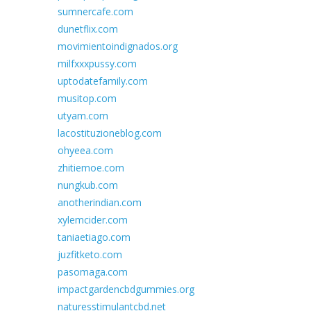
sumnercafe.com
dunetflix.com
movimientoindignados.org
milfxxxpussy.com
uptodatefamily.com
musitop.com
utyam.com
lacostituzioneblog.com
ohyeea.com
zhitiemoe.com
nungkub.com
anotherindian.com
xylemcider.com
taniaetiago.com
juzfitketo.com
pasomaga.com
impactgardencbdgummies.org
naturesstimulantcbd.net