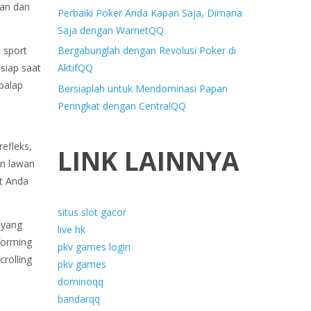
aan dan
Perbaiki Poker Anda Kapan Saja, Dimana
Saja dengan WarnetQQ
Bergabunglah dengan Revolusi Poker di
 sport
AktifQQ
siap saat
balap
Bersiaplah untuk Mendominasi Papan
Peringkat dengan CentralQQ
efleks,
LINK LAINNYA
an lawan
t Anda
situs slot gacor
 yang
live hk
forming
pkv games login
rolling
pkv games
dominoqq
bandarqq