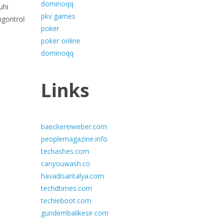
dominoqq
uhi
pkv games
ngontrol
poker
poker online
dominoqq
Links
baeckereiweber.com
peoplemagazine.info
techashes.com
canyouwash.co
havadisantalya.com
techdtimes.com
techieboot.com
gundembalikesir.com