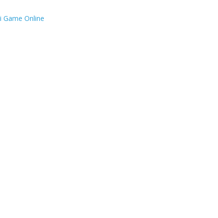
i Game Online