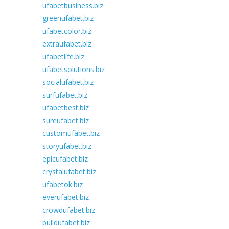
ufabetbusiness.biz
greenufabet.biz
ufabetcolor.biz
extraufabet.biz
ufabetlife.biz
ufabetsolutions.biz
socialufabet.biz
surfufabet.biz
ufabetbest.biz
sureufabet.biz
customufabet.biz
storyufabet.biz
epicufabet.biz
crystalufabet.biz
ufabetok.biz
everufabet.biz
crowdufabet.biz
buildufabet.biz