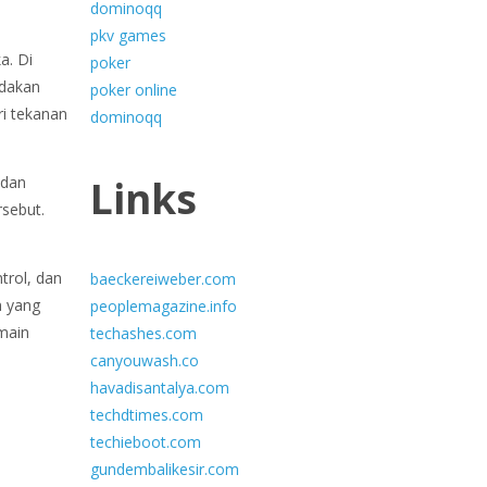
dominoqq
pkv games
a. Di
poker
ndakan
poker online
ri tekanan
dominoqq
Links
 dan
sebut.
trol, dan
baeckereiweber.com
n yang
peoplemagazine.info
main
techashes.com
canyouwash.co
havadisantalya.com
techdtimes.com
techieboot.com
gundembalikesir.com