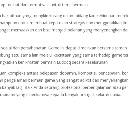
 terlibat dan termotivasi untuk terus bermain.
 hak pilihan yang mungkin kurang dalam bidang lain kehidupan merek
, kemampuan untuk membuat keputusan strategis dan menggerakkan ti
a sangat memuaskan dan bisa menjadi pelarian yang menyenangkan da
 sosial dan persahabatan. Game ini dapat dimainkan bersama teman
ubung satu sama lain melalui kecintaan yang sama terhadap game ter
ningkatkan kenikmatan bermain Ludoqq secara keseluruhan.
duan kompleks antara pelepasan dopamin, kompetisi, pencapaian, kon
akan pengalaman bermain game yang sangat adiktif dan menyenangka
banyak lagi. Baik Anda seorang profesional berpengalaman atau pe
embiraan yang diberikannya kepada banyak orang di seluruh dunia.