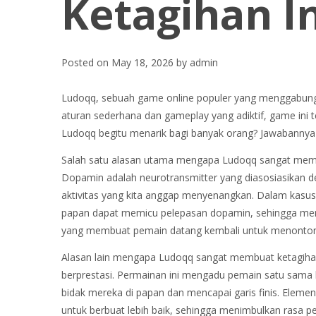
Ketagihan In
Posted on
May 18, 2026
by
admin
Ludoqq, sebuah game online populer yang menggabung
aturan sederhana dan gameplay yang adiktif, game ini 
Ludoqq begitu menarik bagi banyak orang? Jawabannya te
Salah satu alasan utama mengapa Ludoqq sangat mem
Dopamin adalah neurotransmitter yang diasosiasikan 
aktivitas yang kita anggap menyenangkan. Dalam kasu
papan dapat memicu pelepasan dopamin, sehingga meni
yang membuat pemain datang kembali untuk menonton l
Alasan lain mengapa Ludoqq sangat membuat ketagiha
berprestasi. Permainan ini mengadu pemain satu sam
bidak mereka di papan dan mencapai garis finis. Eleme
untuk berbuat lebih baik, sehingga menimbulkan rasa 