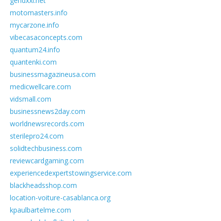
gendxxi.net
motomasters.info
mycarzone.info
vibecasaconcepts.com
quantum24.info
quantenki.com
businessmagazineusa.com
medicwellcare.com
vidsmall.com
businessnews2day.com
worldnewsrecords.com
sterilepro24.com
solidtechbusiness.com
reviewcardgaming.com
experiencedexpertstowingservice.com
blackheadsshop.com
location-voiture-casablanca.org
kpaulbartelme.com