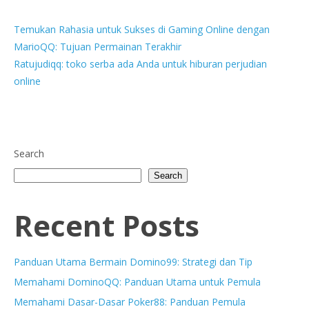
Post
Temukan Rahasia untuk Sukses di Gaming Online dengan
MarioQQ: Tujuan Permainan Terakhir
navigation
Ratujudiqq: toko serba ada Anda untuk hiburan perjudian
online
Search
Search
Recent Posts
Panduan Utama Bermain Domino99: Strategi dan Tip
Memahami DominoQQ: Panduan Utama untuk Pemula
Memahami Dasar-Dasar Poker88: Panduan Pemula