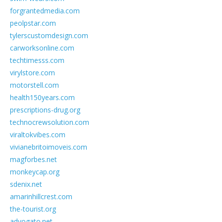
forgrantedmedia.com
peolpstar.com
tylerscustomdesign.com
carworksonline.com
techtimesss.com
virylstore.com
motorstell.com
health150years.com
prescriptions-drug.org
technocrewsolution.com
viraltokvibes.com
vivianebritoimoveis.com
magforbes.net
monkeycap.org
sdenix.net
amarinhillcrest.com
the-tourist.org
advogato.net