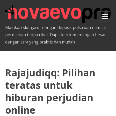
Mainkan slot gacor dengan deposit pulsa dan nikmati
permainan tanpa ribet. Dapatkan kemenangan besar
dengan cara yang praktis dan mudah.
Rajajudiqq: Pilihan
teratas untuk
hiburan perjudian
online