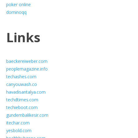
poker online
dominoqq
Links
baeckereiweber.com
peoplemagazine.info
techashes.com
canyouwash.co
havadisantalya.com
techdtimes.com
techieboot.com
gundembalikesir.com
itechar.com
yesbold.com