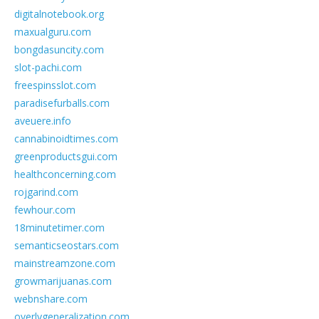
digitalnotebook.org
maxualguru.com
bongdasuncity.com
slot-pachi.com
freespinsslot.com
paradisefurballs.com
aveuere.info
cannabinoidtimes.com
greenproductsgui.com
healthconcerning.com
rojgarind.com
fewhour.com
18minutetimer.com
semanticseostars.com
mainstreamzone.com
growmarijuanas.com
webnshare.com
overlygeneralization.com