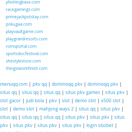
phishingbase.com
racegamings.com
primejackpotstay.com
pokugaa.com
playvaultgame.com
playgrandresorts.com
romsportal.com
sportsdocfestival.com
shestylestore.com
thingsiwontfinish.com
menuqq.com
|
pkv qq
|
dominoqq pkv
|
dominoqq pkv
|
situs qq
|
situs qq
|
situs qq
|
situs pkv games
|
situs pkv
|
slot gacor
|
judi bola
|
pkv
|
slot
|
demo slot
|
x500 slot
|
slot
|
demo slot
|
mahjong ways 2
|
situs qq
|
situs pkv
|
situs qq
|
situs qq
|
situs qq
|
situs pkv
|
situs pkv
|
situs
pkv
|
situs pkv
|
situs pkv
|
situs pkv
|
login sbobet
|