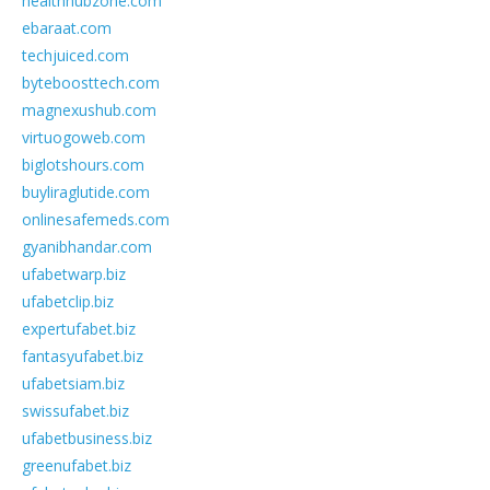
healthhubzone.com
ebaraat.com
techjuiced.com
byteboosttech.com
magnexushub.com
virtuogoweb.com
biglotshours.com
buyliraglutide.com
onlinesafemeds.com
gyanibhandar.com
ufabetwarp.biz
ufabetclip.biz
expertufabet.biz
fantasyufabet.biz
ufabetsiam.biz
swissufabet.biz
ufabetbusiness.biz
greenufabet.biz