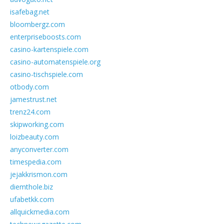
isafebag.net
bloombergz.com
enterpriseboosts.com
casino-kartenspiele.com
casino-automatenspiele.org
casino-tischspiele.com
otbody.com
jamestrust.net
trenz24.com
skipworking.com
loizbeauty.com
anyconverter.com
timespedia.com
jejakkrismon.com
diemthole.biz
ufabetkk.com
allquickmedia.com