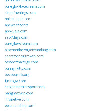
technewsgazette.com
pureglowfacecream.com
kingofherrings.com
mrbetjapan.com
anewentity.biz
appkuala.com
seo7days.com
pureglowcream.com
bloemenbezorgenvandaag.com
secrettohairgrowth.com
tasteofthaitogo.com
bunnynkitty.com
bezopasnik.org
fjmnxga.com
saigonstartransport.com
bangmaxwin.com
infonetive.com
epictacoshop.com