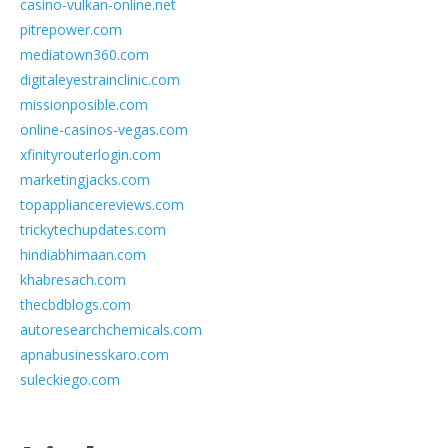
casino-vulkan-online.net
pitrepower.com
mediatown360.com
digitaleyestrainclinic.com
missionposible.com
online-casinos-vegas.com
xfinityrouterlogin.com
marketingjacks.com
topappliancereviews.com
trickytechupdates.com
hindiabhimaan.com
khabresach.com
thecbdblogs.com
autoresearchchemicals.com
apnabusinesskaro.com
suleckiego.com