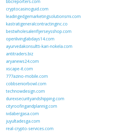
bbcreporters.com
cryptocasinoguid.com
leadingedgemarketingsolutionsmi.com
kastratigeneralcontractinginc.co
bestwholesalenfljerseysshop.com
openlivinglabdays14.com
ayurvedakonsultti-kari-nokela.com
antitraders.biz
aryanews24.com
xscape-it.com
777azino-mobile.com
cobbseniorbowl.com
technowdesign.com
durexsecurityandshipping.com
cityroofingandplannig.com
ivdabergasa.com
juyultadesga.com
real-crypto-services.com