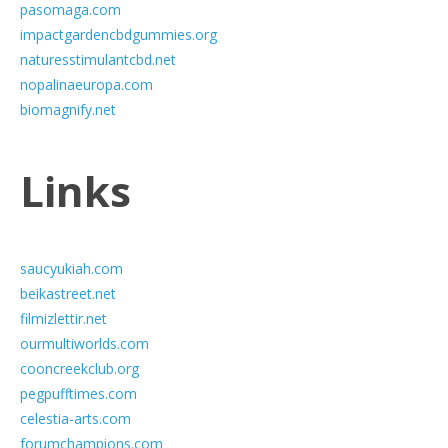
pasomaga.com
impactgardencbdgummies.org
naturesstimulantcbd.net
nopalinaeuropa.com
biomagnify.net
Links
saucyukiah.com
beikastreet.net
filmizlettir.net
ourmultiworlds.com
cooncreekclub.org
pegpufftimes.com
celestia-arts.com
forumchampions.com