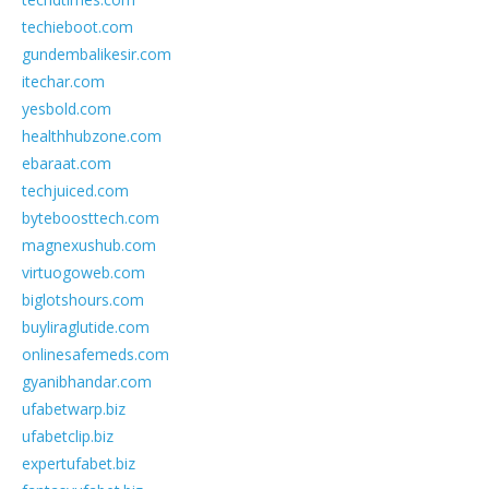
techieboot.com
gundembalikesir.com
itechar.com
yesbold.com
healthhubzone.com
ebaraat.com
techjuiced.com
byteboosttech.com
magnexushub.com
virtuogoweb.com
biglotshours.com
buyliraglutide.com
onlinesafemeds.com
gyanibhandar.com
ufabetwarp.biz
ufabetclip.biz
expertufabet.biz