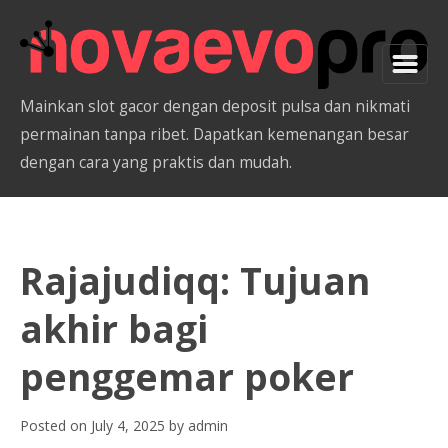
Mainkan slot gacor dengan deposit pulsa dan nikmati
permainan tanpa ribet. Dapatkan kemenangan besar
dengan cara yang praktis dan mudah.
Rajajudiqq: Tujuan
akhir bagi
penggemar poker
Posted on
July 4, 2025
by
admin