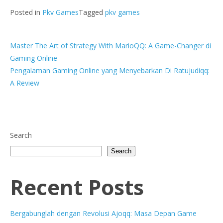
Posted in
Pkv Games
Tagged
pkv games
Post
Master The Art of Strategy With MarioQQ: A Game-Changer di
Gaming Online
navigation
Pengalaman Gaming Online yang Menyebarkan Di Ratujudiqq:
A Review
Search
Search
Recent Posts
Bergabunglah dengan Revolusi Ajoqq: Masa Depan Game