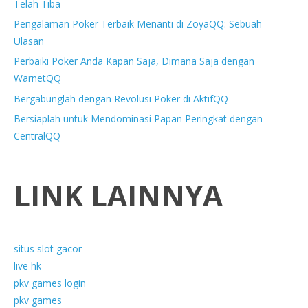
Telah Tiba
Pengalaman Poker Terbaik Menanti di ZoyaQQ: Sebuah
Ulasan
Perbaiki Poker Anda Kapan Saja, Dimana Saja dengan
WarnetQQ
Bergabunglah dengan Revolusi Poker di AktifQQ
Bersiaplah untuk Mendominasi Papan Peringkat dengan
CentralQQ
LINK LAINNYA
situs slot gacor
live hk
pkv games login
pkv games