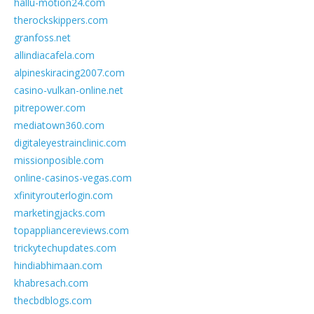
hallu-motion24.com
therockskippers.com
granfoss.net
allindiacafela.com
alpineskiracing2007.com
casino-vulkan-online.net
pitrepower.com
mediatown360.com
digitaleyestrainclinic.com
missionposible.com
online-casinos-vegas.com
xfinityrouterlogin.com
marketingjacks.com
topappliancereviews.com
trickytechupdates.com
hindiabhimaan.com
khabresach.com
thecbdblogs.com