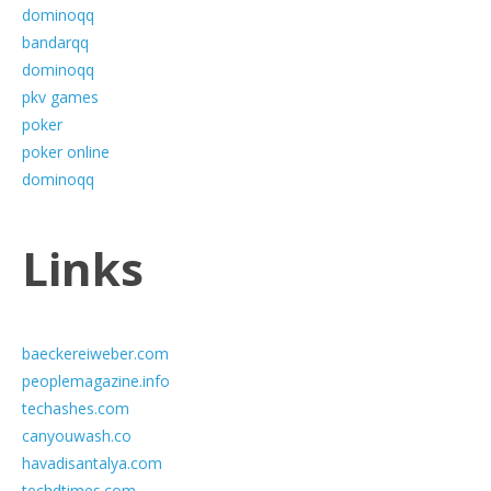
dominoqq
bandarqq
dominoqq
pkv games
poker
poker online
dominoqq
Links
baeckereiweber.com
peoplemagazine.info
techashes.com
canyouwash.co
havadisantalya.com
techdtimes.com