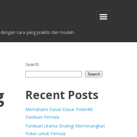
 dengan cara yang praktis dan mudah.
Search
Search
g
Recent Posts
Memahami Dasar-Dasar Poker88:
Panduan Pemula
Panduan Utama Strategi Memenangkan
Poker untuk Pemula