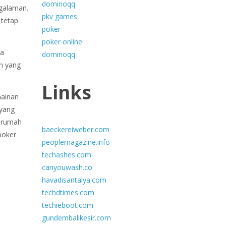
dominoqq
galaman.
pkv games
 tetap
poker
poker online
da
dominoqq
n yang
Links
mainan
 yang
n rumah
baeckereiweber.com
poker
peoplemagazine.info
techashes.com
canyouwash.co
havadisantalya.com
techdtimes.com
techieboot.com
gundembalikesir.com