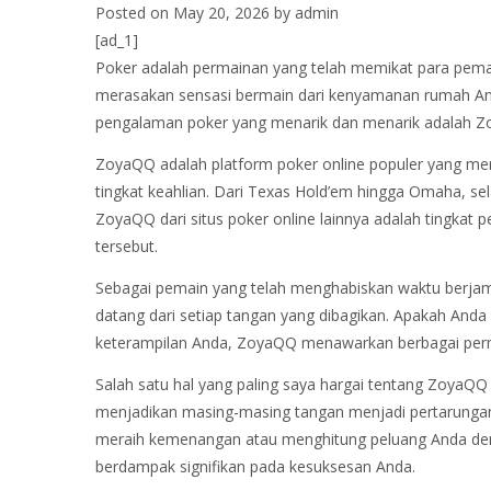
Posted on
May 20, 2026
by
admin
[ad_1]
Poker adalah permainan yang telah memikat para pema
merasakan sensasi bermain dari kenyamanan rumah And
pengalaman poker yang menarik dan menarik adalah 
ZoyaQQ adalah platform poker online populer yang m
tingkat keahlian. Dari Texas Hold’em hingga Omaha, 
ZoyaQQ dari situs poker online lainnya adalah tingkat 
tersebut.
Sebagai pemain yang telah menghabiskan waktu berja
datang dari setiap tangan yang dibagikan. Apakah And
keterampilan Anda, ZoyaQQ menawarkan berbagai perma
Salah satu hal yang paling saya hargai tentang ZoyaQQ a
menjadikan masing-masing tangan menjadi pertarunga
meraih kemenangan atau menghitung peluang Anda deng
berdampak signifikan pada kesuksesan Anda.