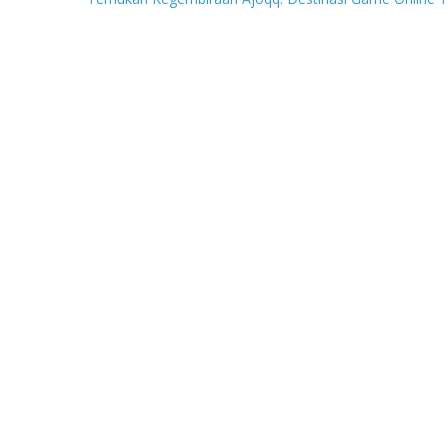
navigation