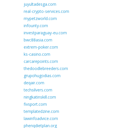
juyultadesga.com
real-crypto-services.com
mypetzworld.com
infounty.com
investparaguay-eu.com
bwc88asia.com
extrem-poker.com
ks-casino.com
carcarepoints.com
thedoodlebreeders.com
grupohugodias.com
deqair.com
techsilvers.com
ningkatinskill.com
fivsport.com
templatedzine.com
lawinfoadvice.com
phenqdietplan.org