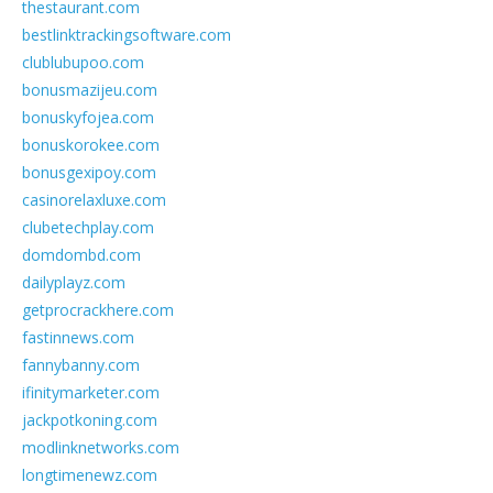
thestaurant.com
bestlinktrackingsoftware.com
clublubupoo.com
bonusmazijeu.com
bonuskyfojea.com
bonuskorokee.com
bonusgexipoy.com
casinorelaxluxe.com
clubetechplay.com
domdombd.com
dailyplayz.com
getprocrackhere.com
fastinnews.com
fannybanny.com
ifinitymarketer.com
jackpotkoning.com
modlinknetworks.com
longtimenewz.com