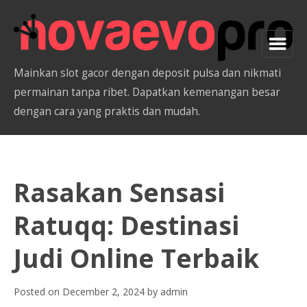
Mainkan slot gacor dengan deposit pulsa dan nikmati
permainan tanpa ribet. Dapatkan kemenangan besar
dengan cara yang praktis dan mudah.
Rasakan Sensasi
Ratuqq: Destinasi
Judi Online Terbaik
Posted on
December 2, 2024
by
admin