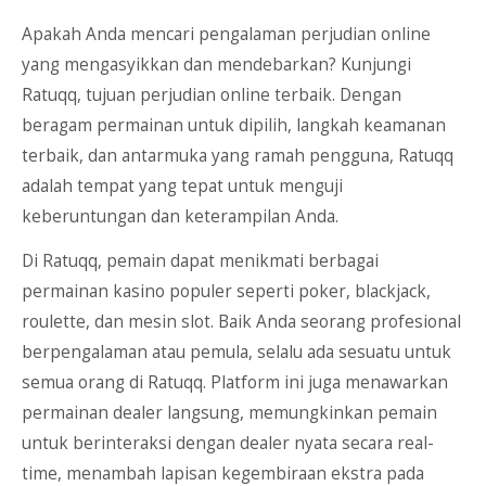
Apakah Anda mencari pengalaman perjudian online
yang mengasyikkan dan mendebarkan? Kunjungi
Ratuqq, tujuan perjudian online terbaik. Dengan
beragam permainan untuk dipilih, langkah keamanan
terbaik, dan antarmuka yang ramah pengguna, Ratuqq
adalah tempat yang tepat untuk menguji
keberuntungan dan keterampilan Anda.
Di Ratuqq, pemain dapat menikmati berbagai
permainan kasino populer seperti poker, blackjack,
roulette, dan mesin slot. Baik Anda seorang profesional
berpengalaman atau pemula, selalu ada sesuatu untuk
semua orang di Ratuqq. Platform ini juga menawarkan
permainan dealer langsung, memungkinkan pemain
untuk berinteraksi dengan dealer nyata secara real-
time, menambah lapisan kegembiraan ekstra pada