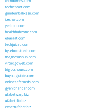
techdtimes.com
techieboot.com
gundembalikesir.com
itechar.com
yesbold.com
healthhubzone.com
ebaraat.com
techjuiced.com
byteboosttech.com
magnexushub.com
virtuogoweb.com
biglotshours.com
buyliraglutide.com
onlinesafemeds.com
gyanibhandar.com
ufabetwarp.biz
ufabetclip.biz
expertufabet.biz