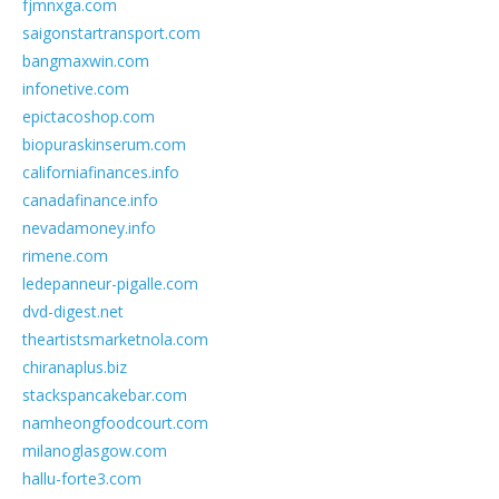
fjmnxga.com
saigonstartransport.com
bangmaxwin.com
infonetive.com
epictacoshop.com
biopuraskinserum.com
californiafinances.info
canadafinance.info
nevadamoney.info
rimene.com
ledepanneur-pigalle.com
dvd-digest.net
theartistsmarketnola.com
chiranaplus.biz
stackspancakebar.com
namheongfoodcourt.com
milanoglasgow.com
hallu-forte3.com