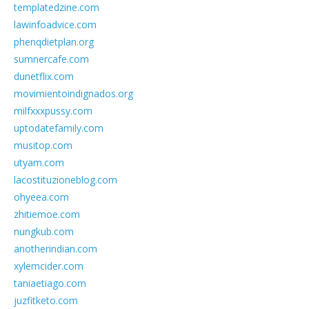
templatedzine.com
lawinfoadvice.com
phenqdietplan.org
sumnercafe.com
dunetflix.com
movimientoindignados.org
milfxxxpussy.com
uptodatefamily.com
musitop.com
utyam.com
lacostituzioneblog.com
ohyeea.com
zhitiemoe.com
nungkub.com
anotherindian.com
xylemcider.com
taniaetiago.com
juzfitketo.com