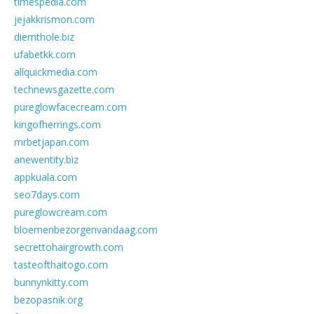
timespedia.com
jejakkrismon.com
diemthole.biz
ufabetkk.com
allquickmedia.com
technewsgazette.com
pureglowfacecream.com
kingofherrings.com
mrbetjapan.com
anewentity.biz
appkuala.com
seo7days.com
pureglowcream.com
bloemenbezorgenvandaag.com
secrettohairgrowth.com
tasteofthaitogo.com
bunnynkitty.com
bezopasnik.org