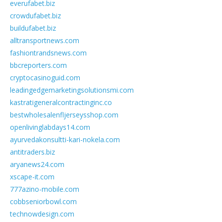
everufabet.biz
crowdufabet.biz
buildufabet.biz
alltransportnews.com
fashiontrandsnews.com
bbcreporters.com
cryptocasinoguid.com
leadingedgemarketingsolutionsmi.com
kastratigeneralcontractinginc.co
bestwholesalenfljerseysshop.com
openlivinglabdays14.com
ayurvedakonsultti-kari-nokela.com
antitraders.biz
aryanews24.com
xscape-it.com
777azino-mobile.com
cobbseniorbowl.com
technowdesign.com