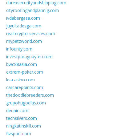
durexsecurityandshipping.com
cityroofingandplannig.com
ivdabergasa.com
juyultadesga.com
real-crypto-services.com
mypetzworld.com
infounty.com
investparaguay-eu.com
bwc88asia.com
extrem-poker.com
ks-casino.com
carcarepoints.com
thedoodlebreeders.com
grupohugodias.com
deqair.com
techsilvers.com
ningkatinskill.com
fivsport.com