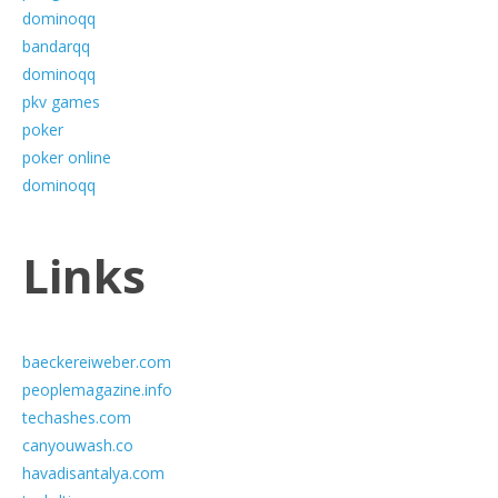
dominoqq
bandarqq
dominoqq
pkv games
poker
poker online
dominoqq
Links
baeckereiweber.com
peoplemagazine.info
techashes.com
canyouwash.co
havadisantalya.com