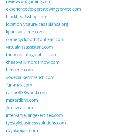
reviewcardgaming.com
experiencedexpertstowingservice.com
blackheadsshop.com
location-voiture-casablanca.org
kpaulbartelme.com
comedyclubofhiltonhead.com
virtualartsassistant.com
theprimeinfographics.com
cheapvaliumordernow.com
beenime.com
sodecia-kemmerich.com
fun-mak.com
casino888world.com
misterdbnb.com
jkmezcal.com
intervaltrainingexercises.com
tyestylebusinesssolutions.com
royalpoipet.com