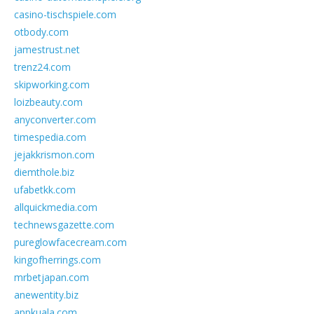
casino-tischspiele.com
otbody.com
jamestrust.net
trenz24.com
skipworking.com
loizbeauty.com
anyconverter.com
timespedia.com
jejakkrismon.com
diemthole.biz
ufabetkk.com
allquickmedia.com
technewsgazette.com
pureglowfacecream.com
kingofherrings.com
mrbetjapan.com
anewentity.biz
appkuala.com