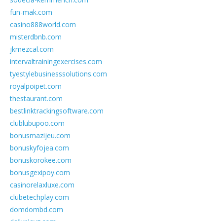
fun-mak.com
casino888world.com
misterdbnb.com
jkmezcal.com
intervaltrainingexercises.com
tyestylebusinesssolutions.com
royalpoipet.com
thestaurant.com
bestlinktrackingsoftware.com
clublubupoo.com
bonusmazijeu.com
bonuskyfojea.com
bonuskorokee.com
bonusgexipoy.com
casinorelaxluxe.com
clubetechplay.com
domdombd.com