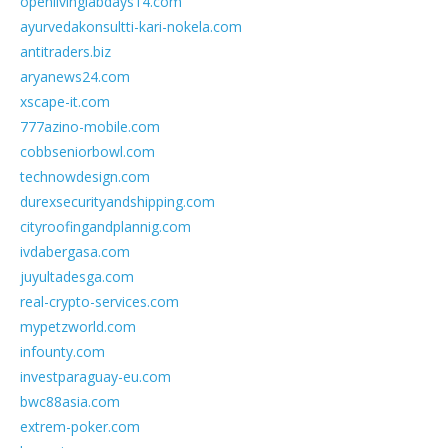
openlivinglabdays14.com
ayurvedakonsultti-kari-nokela.com
antitraders.biz
aryanews24.com
xscape-it.com
777azino-mobile.com
cobbseniorbowl.com
technowdesign.com
durexsecurityandshipping.com
cityroofingandplannig.com
ivdabergasa.com
juyultadesga.com
real-crypto-services.com
mypetzworld.com
infounty.com
investparaguay-eu.com
bwc88asia.com
extrem-poker.com