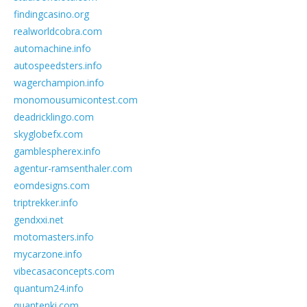
findingcasino.org
realworldcobra.com
automachine.info
autospeedsters.info
wagerchampion.info
monomousumicontest.com
deadricklingo.com
skyglobefx.com
gamblespherex.info
agentur-ramsenthaler.com
eomdesigns.com
triptrekker.info
gendxxi.net
motomasters.info
mycarzone.info
vibecasaconcepts.com
quantum24.info
quantenki.com