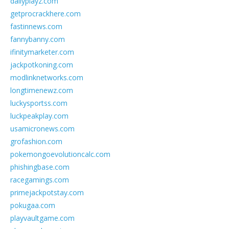
dailyplayz.com
getprocrackhere.com
fastinnews.com
fannybanny.com
ifinitymarketer.com
jackpotkoning.com
modlinknetworks.com
longtimenewz.com
luckysportss.com
luckpeakplay.com
usamicronews.com
grofashion.com
pokemongoevolutioncalc.com
phishingbase.com
racegamings.com
primejackpotstay.com
pokugaa.com
playvaultgame.com