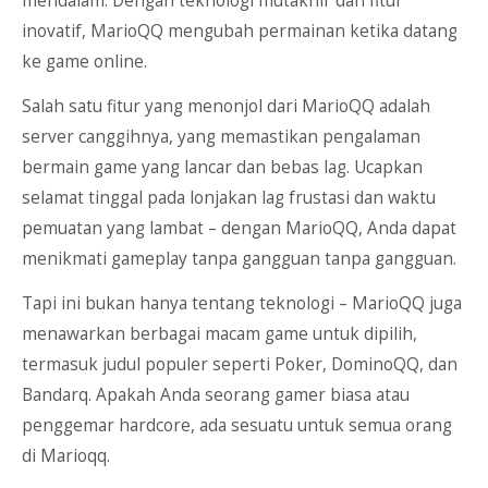
mendalam. Dengan teknologi mutakhir dan fitur
inovatif, MarioQQ mengubah permainan ketika datang
ke game online.
Salah satu fitur yang menonjol dari MarioQQ adalah
server canggihnya, yang memastikan pengalaman
bermain game yang lancar dan bebas lag. Ucapkan
selamat tinggal pada lonjakan lag frustasi dan waktu
pemuatan yang lambat – dengan MarioQQ, Anda dapat
menikmati gameplay tanpa gangguan tanpa gangguan.
Tapi ini bukan hanya tentang teknologi – MarioQQ juga
menawarkan berbagai macam game untuk dipilih,
termasuk judul populer seperti Poker, DominoQQ, dan
Bandarq. Apakah Anda seorang gamer biasa atau
penggemar hardcore, ada sesuatu untuk semua orang
di Marioqq.