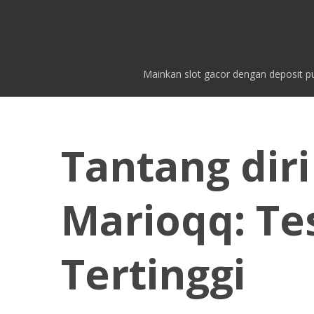
Mainkan slot gacor dengan deposit p
Tantang dir
Marioqq: Te
Tertinggi