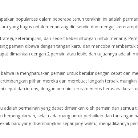
atkan popularitas dalam beberapa tahun terakhir. Ini adalah perma
ara yang bagus untuk menantang diri sendiri dan menguji keterampi
tegi, keterampilan, dan sedikit keberuntungan untuk menang. Perm
asing pemain dibawa dengan tangan kartu dan mencoba membentuk 
pat dimainkan dengan 2 pemain atau lebih, dan tujuannya adalah m
bahwa ia mengharuskan pemain untuk berpikir dengan cepat dan m
pertimbangkan pilihan mereka dan membuat langkah terbaik mungkin
ini cepat dan intens, dengan pemain terus-menerus berusaha keras u
tu adalah permainan yang dapat dimainkan oleh pemain dari semua t
 berpengalaman, selalu ada ruang untuk perbaikan dan tantangan b
an teknik baru yang dikembangkan sepanjang waktu, menjadikannya pe