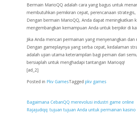
Bermain MarioQQ adalah cara yang bagus untuk menanta
membutuhkan pemikiran cepat, perencanaan strategis,
Dengan bermain MarioQQ, Anda dapat meningkatkan ke
mengembangkan kemampuan Anda untuk berpikir di kak
Jika Anda mencari permainan yang menyenangkan dan me
Dengan gameplaynya yang serba cepat, kedalaman stra
adalah ujian utama keterampilan bagi pemain dari sem
bersiaplah untuk menghadapi tantangan Marioqq!
[ad_2]
Posted in
Pkv Games
Tagged
pkv games
Post
Bagaimana CebanQQ merevolusi industri game online
Rajajudiqq: tujuan tujuan Anda untuk permainan kasino
navigation