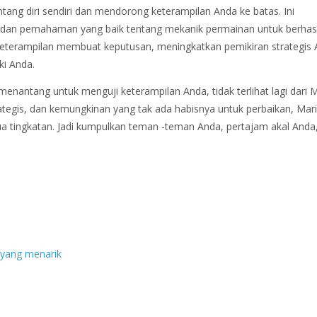
ng diri sendiri dan mendorong keterampilan Anda ke batas. Ini
 dan pemahaman yang baik tentang mekanik permainan untuk berhasi
terampilan membuat keputusan, meningkatkan pemikiran strategis 
i Anda.
nantang untuk menguji keterampilan Anda, tidak terlihat lagi dari 
tegis, dan kemungkinan yang tak ada habisnya untuk perbaikan, Ma
ua tingkatan. Jadi kumpulkan teman -teman Anda, pertajam akal Anda
 yang menarik