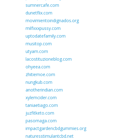
sumnercafe.com
dunetflix.com
movimientoindignados.org
milfxxxpussy.com
uptodatefamily.com
musitop.com
utyam.com
lacostituzioneblog.com
ohyeea.com
zhitiemoe.com
nungkub.com
anotherindian.com
xylemcider.com
taniaetiago.com
juzfitketo.com
pasomaga.com
impactgardencbdgummies.org
naturesstimulantcbd.net