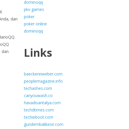
dominoqq
pkv games
l.
poker
Anda, dan
poker online
dominoqq
MarioQQ.
rioQQ
Links
, dan
baeckereiweber.com
peoplemagazine.info
techashes.com
canyouwash.co
havadisantalya.com
techdtimes.com
techieboot.com
gundembalikesir.com