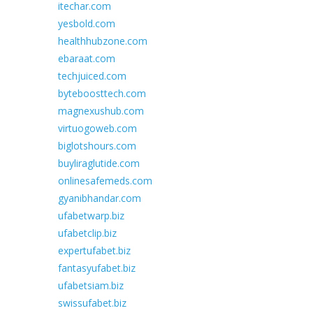
itechar.com
yesbold.com
healthhubzone.com
ebaraat.com
techjuiced.com
byteboosttech.com
magnexushub.com
virtuogoweb.com
biglotshours.com
buyliraglutide.com
onlinesafemeds.com
gyanibhandar.com
ufabetwarp.biz
ufabetclip.biz
expertufabet.biz
fantasyufabet.biz
ufabetsiam.biz
swissufabet.biz