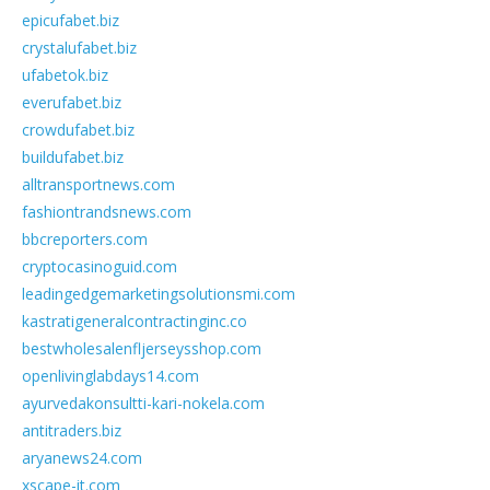
epicufabet.biz
crystalufabet.biz
ufabetok.biz
everufabet.biz
crowdufabet.biz
buildufabet.biz
alltransportnews.com
fashiontrandsnews.com
bbcreporters.com
cryptocasinoguid.com
leadingedgemarketingsolutionsmi.com
kastratigeneralcontractinginc.co
bestwholesalenfljerseysshop.com
openlivinglabdays14.com
ayurvedakonsultti-kari-nokela.com
antitraders.biz
aryanews24.com
xscape-it.com