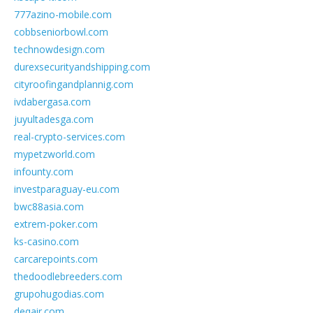
777azino-mobile.com
cobbseniorbowl.com
technowdesign.com
durexsecurityandshipping.com
cityroofingandplannig.com
ivdabergasa.com
juyultadesga.com
real-crypto-services.com
mypetzworld.com
infounty.com
investparaguay-eu.com
bwc88asia.com
extrem-poker.com
ks-casino.com
carcarepoints.com
thedoodlebreeders.com
grupohugodias.com
deqair.com