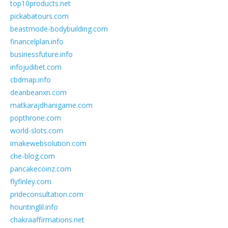
top10products.net
pickabatours.com
beastmode-bodybuilding.com
financelplan.info
businessfuture.info
infojudibet.com
cbdmap.info
deanbeanxn.com
matkarajdhanigame.com
popthrone.com
world-slots.com
imakewebsolution.com
che-blog.com
pancakecoinz.com
flyfinley.com
prideconsultation.com
hountinglil.info
chakraaffirmations.net