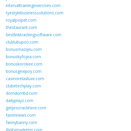
intervaltrainingexercises.com
tyestylebusinesssolutions.com
royalpoipet.com
thestaurant.com
bestlinktrackingsoftware.com
clublubupoo.com
bonusmazijeu.com
bonuskyfojea.com
bonuskorokee.com
bonusgexipoy.com
casinorelaxluxe.com
clubetechplay.com
domdombd.com
dailyplayz.com
getprocrackhere.com
fastinnews.com
fannybanny.com
ifinitymarketer.com