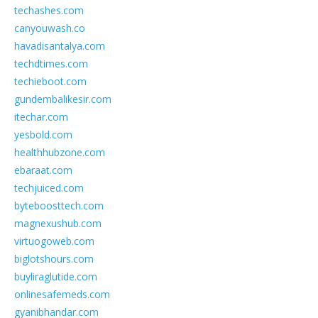
techashes.com
canyouwash.co
havadisantalya.com
techdtimes.com
techieboot.com
gundembalikesir.com
itechar.com
yesbold.com
healthhubzone.com
ebaraat.com
techjuiced.com
byteboosttech.com
magnexushub.com
virtuogoweb.com
biglotshours.com
buyliraglutide.com
onlinesafemeds.com
gyanibhandar.com