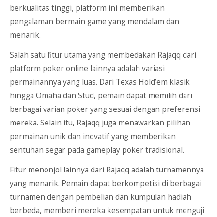
berkualitas tinggi, platform ini memberikan
pengalaman bermain game yang mendalam dan
menarik.
Salah satu fitur utama yang membedakan Rajaqq dari
platform poker online lainnya adalah variasi
permainannya yang luas. Dari Texas Hold’em klasik
hingga Omaha dan Stud, pemain dapat memilih dari
berbagai varian poker yang sesuai dengan preferensi
mereka. Selain itu, Rajaqq juga menawarkan pilihan
permainan unik dan inovatif yang memberikan
sentuhan segar pada gameplay poker tradisional.
Fitur menonjol lainnya dari Rajaqq adalah turnamennya
yang menarik. Pemain dapat berkompetisi di berbagai
turnamen dengan pembelian dan kumpulan hadiah
berbeda, memberi mereka kesempatan untuk menguji