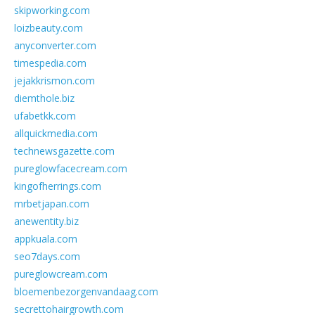
skipworking.com
loizbeauty.com
anyconverter.com
timespedia.com
jejakkrismon.com
diemthole.biz
ufabetkk.com
allquickmedia.com
technewsgazette.com
pureglowfacecream.com
kingofherrings.com
mrbetjapan.com
anewentity.biz
appkuala.com
seo7days.com
pureglowcream.com
bloemenbezorgenvandaag.com
secrettohairgrowth.com