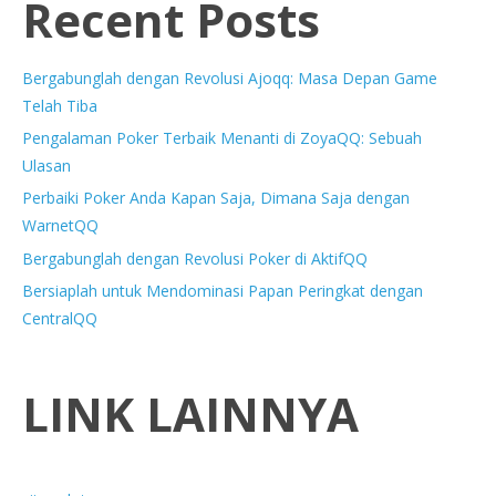
Recent Posts
Bergabunglah dengan Revolusi Ajoqq: Masa Depan Game
Telah Tiba
Pengalaman Poker Terbaik Menanti di ZoyaQQ: Sebuah
Ulasan
Perbaiki Poker Anda Kapan Saja, Dimana Saja dengan
WarnetQQ
Bergabunglah dengan Revolusi Poker di AktifQQ
Bersiaplah untuk Mendominasi Papan Peringkat dengan
CentralQQ
LINK LAINNYA