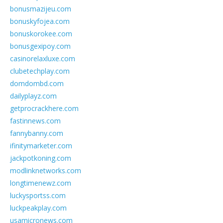
bonusmazijeu.com
bonuskyfojea.com
bonuskorokee.com
bonusgexipoy.com
casinorelaxluxe.com
clubetechplay.com
domdombd.com
dailyplayz.com
getprocrackhere.com
fastinnews.com
fannybanny.com
ifinitymarketer.com
jackpotkoning.com
modlinknetworks.com
longtimenewz.com
luckysportss.com
luckpeakplay.com
usamicronews.com