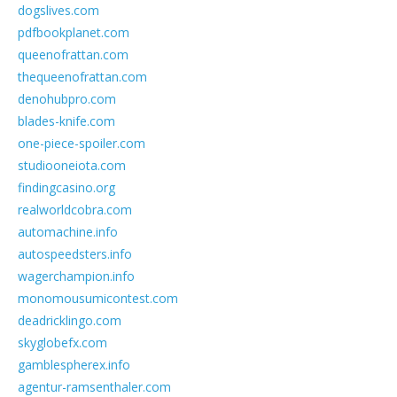
dogslives.com
pdfbookplanet.com
queenofrattan.com
thequeenofrattan.com
denohubpro.com
blades-knife.com
one-piece-spoiler.com
studiooneiota.com
findingcasino.org
realworldcobra.com
automachine.info
autospeedsters.info
wagerchampion.info
monomousumicontest.com
deadricklingo.com
skyglobefx.com
gamblespherex.info
agentur-ramsenthaler.com