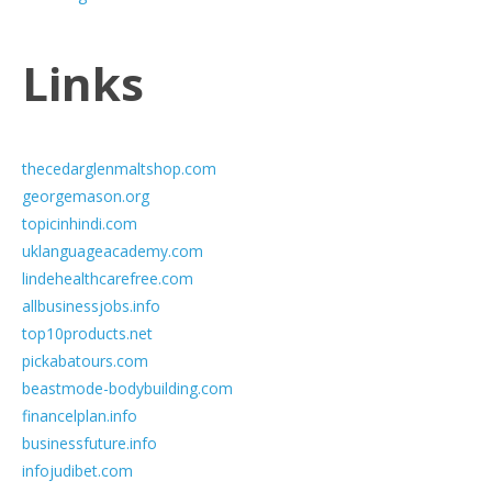
Links
thecedarglenmaltshop.com
georgemason.org
topicinhindi.com
uklanguageacademy.com
lindehealthcarefree.com
allbusinessjobs.info
top10products.net
pickabatours.com
beastmode-bodybuilding.com
financelplan.info
businessfuture.info
infojudibet.com