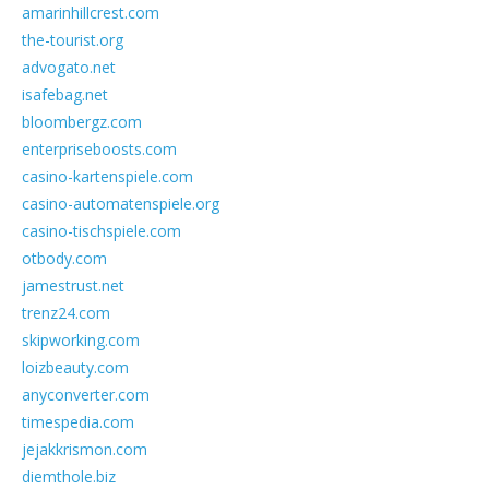
amarinhillcrest.com
the-tourist.org
advogato.net
isafebag.net
bloombergz.com
enterpriseboosts.com
casino-kartenspiele.com
casino-automatenspiele.org
casino-tischspiele.com
otbody.com
jamestrust.net
trenz24.com
skipworking.com
loizbeauty.com
anyconverter.com
timespedia.com
jejakkrismon.com
diemthole.biz