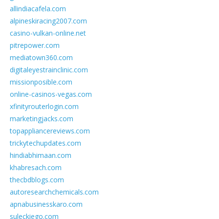
allindiacafela.com
alpineskiracing2007.com
casino-vulkan-online.net
pitrepower.com
mediatown360.com
digitaleyestrainclinic.com
missionposible.com
online-casinos-vegas.com
xfinityrouterlogin.com
marketingjacks.com
topappliancereviews.com
trickytechupdates.com
hindiabhimaan.com
khabresach.com
thecbdblogs.com
autoresearchchemicals.com
apnabusinesskaro.com
suleckiego.com