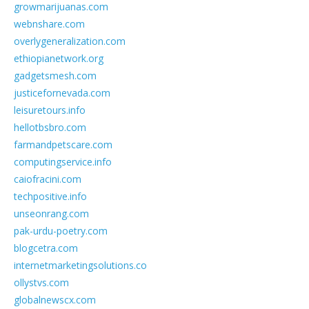
growmarijuanas.com
webnshare.com
overlygeneralization.com
ethiopianetwork.org
gadgetsmesh.com
justicefornevada.com
leisuretours.info
hellotbsbro.com
farmandpetscare.com
computingservice.info
caiofracini.com
techpositive.info
unseonrang.com
pak-urdu-poetry.com
blogcetra.com
internetmarketingsolutions.co
ollystvs.com
globalnewscx.com