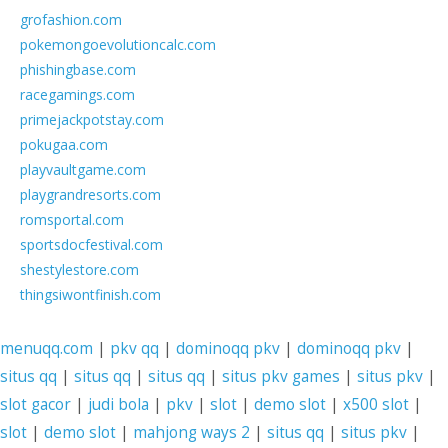
grofashion.com
pokemongoevolutioncalc.com
phishingbase.com
racegamings.com
primejackpotstay.com
pokugaa.com
playvaultgame.com
playgrandresorts.com
romsportal.com
sportsdocfestival.com
shestylestore.com
thingsiwontfinish.com
menuqq.com
|
pkv qq
|
dominoqq pkv
|
dominoqq pkv
|
situs qq
|
situs qq
|
situs qq
|
situs pkv games
|
situs pkv
|
slot gacor
|
judi bola
|
pkv
|
slot
|
demo slot
|
x500 slot
|
slot
|
demo slot
|
mahjong ways 2
|
situs qq
|
situs pkv
|