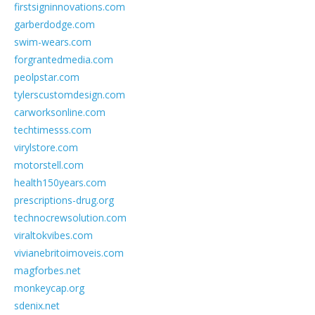
firstsigninnovations.com
garberdodge.com
swim-wears.com
forgrantedmedia.com
peolpstar.com
tylerscustomdesign.com
carworksonline.com
techtimesss.com
virylstore.com
motorstell.com
health150years.com
prescriptions-drug.org
technocrewsolution.com
viraltokvibes.com
vivianebritoimoveis.com
magforbes.net
monkeycap.org
sdenix.net