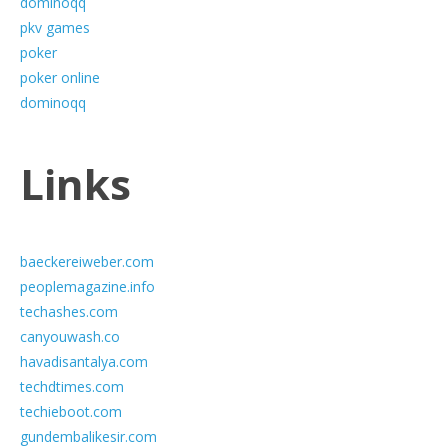
dominoqq
pkv games
poker
poker online
dominoqq
Links
baeckereiweber.com
peoplemagazine.info
techashes.com
canyouwash.co
havadisantalya.com
techdtimes.com
techieboot.com
gundembalikesir.com