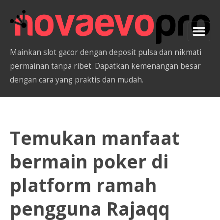
Mainkan slot gacor dengan deposit pulsa dan nikmati
permainan tanpa ribet. Dapatkan kemenangan besar
dengan cara yang praktis dan mudah.
Temukan manfaat
bermain poker di
platform ramah
pengguna Rajaqq