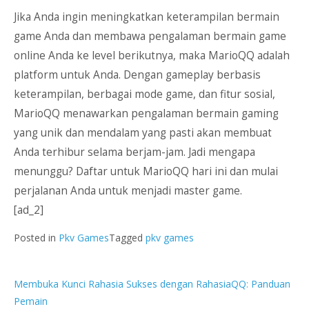
Jika Anda ingin meningkatkan keterampilan bermain
game Anda dan membawa pengalaman bermain game
online Anda ke level berikutnya, maka MarioQQ adalah
platform untuk Anda. Dengan gameplay berbasis
keterampilan, berbagai mode game, dan fitur sosial,
MarioQQ menawarkan pengalaman bermain gaming
yang unik dan mendalam yang pasti akan membuat
Anda terhibur selama berjam-jam. Jadi mengapa
menunggu? Daftar untuk MarioQQ hari ini dan mulai
perjalanan Anda untuk menjadi master game.
[ad_2]
Posted in
Pkv Games
Tagged
pkv games
Post
Membuka Kunci Rahasia Sukses dengan RahasiaQQ: Panduan
Pemain