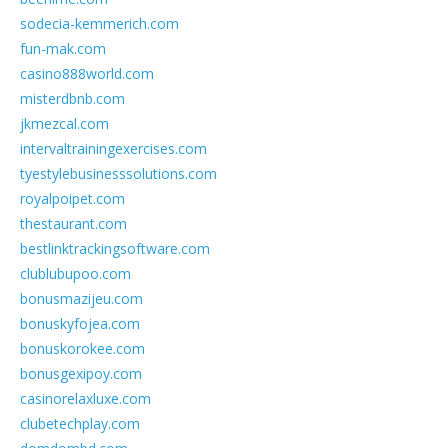
sodecia-kemmerich.com
fun-mak.com
casino888world.com
misterdbnb.com
jkmezcal.com
intervaltrainingexercises.com
tyestylebusinesssolutions.com
royalpoipet.com
thestaurant.com
bestlinktrackingsoftware.com
clublubupoo.com
bonusmazijeu.com
bonuskyfojea.com
bonuskorokee.com
bonusgexipoy.com
casinorelaxluxe.com
clubetechplay.com