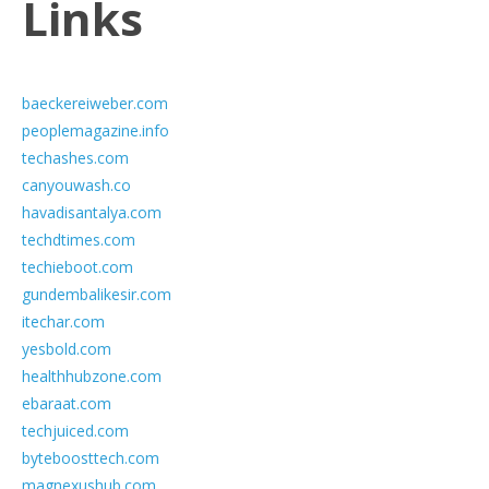
Links
baeckereiweber.com
peoplemagazine.info
techashes.com
canyouwash.co
havadisantalya.com
techdtimes.com
techieboot.com
gundembalikesir.com
itechar.com
yesbold.com
healthhubzone.com
ebaraat.com
techjuiced.com
byteboosttech.com
magnexushub.com