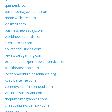
quantenki.com
businessmagazineusa.com
medicwellcare.com
vidsmall.com
businessnews2day.com
worldnewsrecords.com
sterilepro24.com
solidtechbusiness.com
reviewcardgaming.com
experiencedexpertstowingservice.com
blackheadsshop.com
location-voiture-casablanca.org
kpaulbartelme.com
comedyclubofhiltonhead.com
virtualartsassistant.com
theprimeinfographics.com
cheapvaliumordernow.com
beenime.com