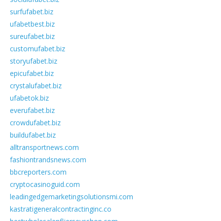
surfufabet.biz
ufabetbest.biz
sureufabet.biz
customufabet.biz
storyufabet.biz
epicufabet.biz
crystalufabet.biz
ufabetok.biz
everufabet.biz
crowdufabet.biz
buildufabet.biz
alltransportnews.com
fashiontrandsnews.com
bbcreporters.com
cryptocasinoguid.com
leadingedgemarketingsolutionsmi.com
kastratigeneralcontractinginc.co