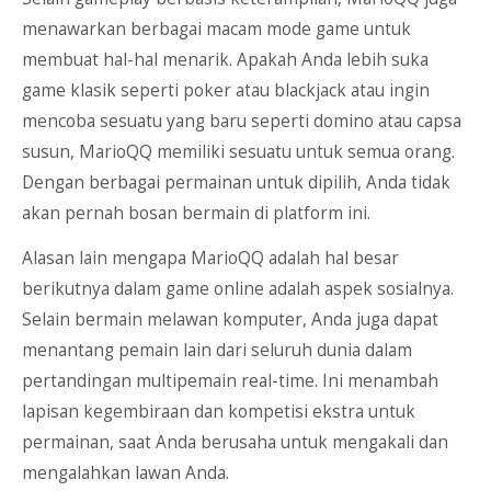
menawarkan berbagai macam mode game untuk
membuat hal-hal menarik. Apakah Anda lebih suka
game klasik seperti poker atau blackjack atau ingin
mencoba sesuatu yang baru seperti domino atau capsa
susun, MarioQQ memiliki sesuatu untuk semua orang.
Dengan berbagai permainan untuk dipilih, Anda tidak
akan pernah bosan bermain di platform ini.
Alasan lain mengapa MarioQQ adalah hal besar
berikutnya dalam game online adalah aspek sosialnya.
Selain bermain melawan komputer, Anda juga dapat
menantang pemain lain dari seluruh dunia dalam
pertandingan multipemain real-time. Ini menambah
lapisan kegembiraan dan kompetisi ekstra untuk
permainan, saat Anda berusaha untuk mengakali dan
mengalahkan lawan Anda.