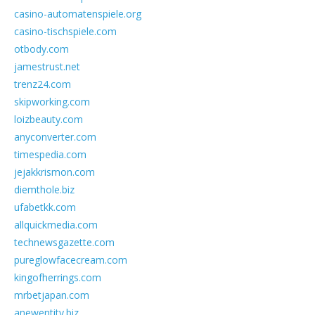
casino-automatenspiele.org
casino-tischspiele.com
otbody.com
jamestrust.net
trenz24.com
skipworking.com
loizbeauty.com
anyconverter.com
timespedia.com
jejakkrismon.com
diemthole.biz
ufabetkk.com
allquickmedia.com
technewsgazette.com
pureglowfacecream.com
kingofherrings.com
mrbetjapan.com
anewentity.biz