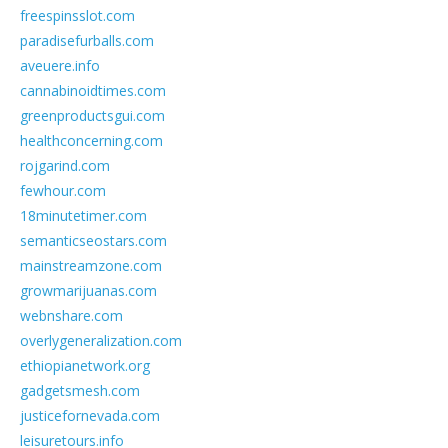
freespinsslot.com
paradisefurballs.com
aveuere.info
cannabinoidtimes.com
greenproductsgui.com
healthconcerning.com
rojgarind.com
fewhour.com
18minutetimer.com
semanticseostars.com
mainstreamzone.com
growmarijuanas.com
webnshare.com
overlygeneralization.com
ethiopianetwork.org
gadgetsmesh.com
justicefornevada.com
leisuretours.info