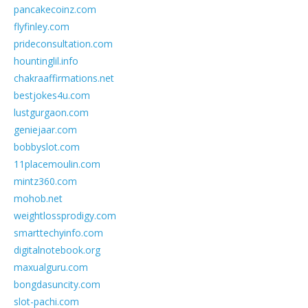
pancakecoinz.com
flyfinley.com
prideconsultation.com
hountinglil.info
chakraaffirmations.net
bestjokes4u.com
lustgurgaon.com
geniejaar.com
bobbyslot.com
11placemoulin.com
mintz360.com
mohob.net
weightlossprodigy.com
smarttechyinfo.com
digitalnotebook.org
maxualguru.com
bongdasuncity.com
slot-pachi.com