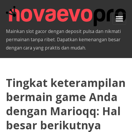
Mainkan slot gacor dengan deposit pulsa dan nikmati
permainan tanpa ribet. Dapatkan kemenangan besar
dengan cara yang praktis dan mudah.
Tingkat keterampilan
bermain game Anda
dengan Marioqq: Hal
besar berikutnya