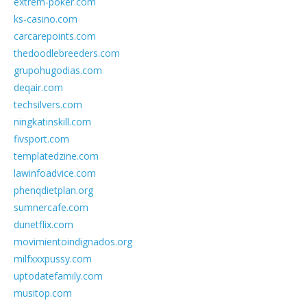
extrem-poker.com
ks-casino.com
carcarepoints.com
thedoodlebreeders.com
grupohugodias.com
deqair.com
techsilvers.com
ningkatinskill.com
fivsport.com
templatedzine.com
lawinfoadvice.com
phenqdietplan.org
sumnercafe.com
dunetflix.com
movimientoindignados.org
milfxxxpussy.com
uptodatefamily.com
musitop.com