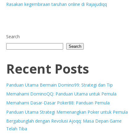
navigation
Rasakan kegembiraan taruhan online di Rajajudiqq
Search
Search
Recent Posts
Panduan Utama Bermain Domino99: Strategi dan Tip
Memahami DominoQQ: Panduan Utama untuk Pemula
Memahami Dasar-Dasar Poker88: Panduan Pemula
Panduan Utama Strategi Memenangkan Poker untuk Pemula
Bergabunglah dengan Revolusi Ajoqq: Masa Depan Game
Telah Tiba