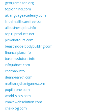
georgemason.org
topicinhindi.com
uklanguageacademy.com
lindehealthcarefree.com
allbusinessjobs.info
top10products.net
pickabatours.com
beastmode-bodybuilding.com
financelplan.info
businessfuture.info
infojudibet.com
cbdmap.info
deanbeanxn.com
matkarajdhanigame.com
popthrone.com
world-slots.com
imakewebsolution.com
che-blog.com