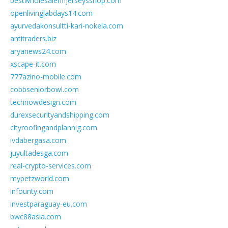
bestwholesalenfljerseysshop.com
openlivinglabdays14.com
ayurvedakonsultti-kari-nokela.com
antitraders.biz
aryanews24.com
xscape-it.com
777azino-mobile.com
cobbseniorbowl.com
technowdesign.com
durexsecurityandshipping.com
cityroofingandplannig.com
ivdabergasa.com
juyultadesga.com
real-crypto-services.com
mypetzworld.com
infounty.com
investparaguay-eu.com
bwc88asia.com