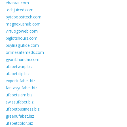
ebaraat.com
techjuiced.com
byteboosttech.com
magnexushub.com
virtuogoweb.com
biglotshours.com
buyliraglutide.com
onlinesafemeds.com
gyanibhandar.com
ufabetwarp.biz
ufabetclip.biz
expertufabet.biz
fantasyufabet.biz
ufabetsiam.biz
swissufabet.biz
ufabetbusiness.biz
greenufabet.biz
ufabetcolor.biz