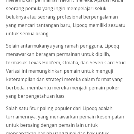
menemukan permainan favorit mereka. Apakah Anda
seorang pemula yang ingin mempelajari seluk-
beluknya atau seorang profesional berpengalaman
yang mencari tantangan baru, Lipoqq memiliki sesuatu
untuk semua orang.
Selain antarmukanya yang ramah pengguna, Lipoqq
menawarkan beragam permainan untuk dipilih,
termasuk Texas Hold’em, Omaha, dan Seven Card Stud.
Variasi ini memungkinkan pemain untuk menguji
keterampilan dan strategi mereka dalam format yang
berbeda, membantu mereka menjadi pemain poker
yang berpengetahuan luas.
Salah satu fitur paling populer dari Lipoqq adalah
turnamennya, yang menawarkan pemain kesempatan
untuk bersaing dengan pemain lain untuk
mendapatkan hadiah uang tunai dan hak untuk