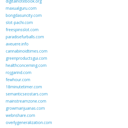
digitalnotebook.org
maxualguru.com
bongdasuncity.com
slot-pachi.com
freespinsslot.com
paradisefurballs.com
aveuere.info
cannabinoidtimes.com
greenproductsgui.com
healthconcerning.com
rojgarind.com
fewhour.com
18minutetimer.com
semanticseostars.com
mainstreamzone.com
growmarijuanas.com
webnshare.com
overlygeneralization.com