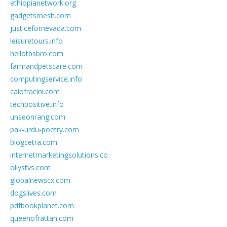
ethiopianetwork.org
gadgetsmesh.com
justicefornevada.com
leisuretours.info
hellotbsbro.com
farmandpetscare.com
computingservice.info
caiofracini.com
techpositive.info
unseonrang.com
pak-urdu-poetry.com
blogcetra.com
internetmarketingsolutions.co
ollystvs.com
globalnewscx.com
dogslives.com
pdfbookplanet.com
queenofrattan.com