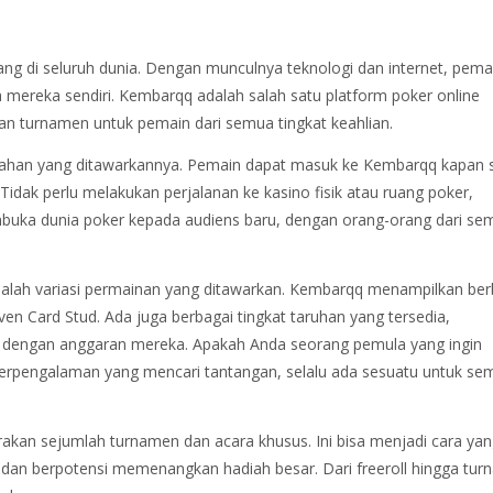
ang di seluruh dunia. Dengan munculnya teknologi dan internet, pemai
mereka sendiri. Kembarqq adalah salah satu platform poker online
 turnamen untuk pemain dari semua tingkat keahlian.
udahan yang ditawarkannya. Pemain dapat masuk ke Kembarqq kapan s
Tidak perlu melakukan perjalanan ke kasino fisik atau ruang poker,
mbuka dunia poker kepada audiens baru, dengan orang-orang dari se
dalah variasi permainan yang ditawarkan. Kembarqq menampilkan ber
en Card Stud. Ada juga berbagai tingkat taruhan yang tersedia,
dengan anggaran mereka. Apakah Anda seorang pemula yang ingin
berpengalaman yang mencari tantangan, selalu ada sesuatu untuk se
akan sejumlah turnamen dan acara khusus. Ini bisa menjadi cara ya
dan berpotensi memenangkan hadiah besar. Dari freeroll hingga tu