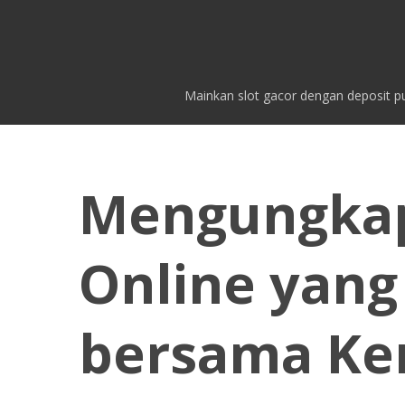
Mainkan slot gacor dengan deposit p
Mengungkap
Online yan
bersama K