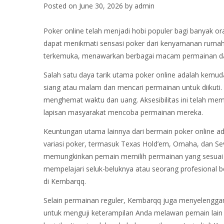
Posted on
June 30, 2026
by
admin
Poker online telah menjadi hobi populer bagi banyak or
dapat menikmati sensasi poker dari kenyamanan rumah 
terkemuka, menawarkan berbagai macam permainan dan
Salah satu daya tarik utama poker online adalah kem
siang atau malam dan mencari permainan untuk diikuti. 
menghemat waktu dan uang. Aksesibilitas ini telah me
lapisan masyarakat mencoba permainan mereka.
Keuntungan utama lainnya dari bermain poker online a
variasi poker, termasuk Texas Hold’em, Omaha, dan Sev
memungkinkan pemain memilih permainan yang sesuai 
mempelajari seluk-beluknya atau seorang profesional 
di Kembarqq.
Selain permainan reguler, Kembarqq juga menyelenggar
untuk menguji keterampilan Anda melawan pemain lain 