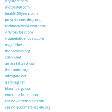
virylstore.com
motorstell.com
health150years.com
prescriptions-drug.org
technocrewsolution.com
viraltokvibes.com
vivianebritoimoveis.com
magforbes.net
monkeycap.org
sdenix.net
amarinhillcrest.com
the-tourist.org
advogato.net
isafebag.net
bloombergz.com
enterpriseboosts.com
casino-kartenspiele.com
casino-automatenspiele.org