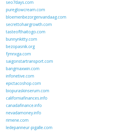
seo7days.com
pureglowcream.com
bloemenbezorgenvandaag.com
secrettohairgrowth.com
tasteofthaitogo.com
bunnynkitty.com
bezopasnik.org
fjmnxga.com
saigonstartransport.com
bangmaxwin.com
infonetive.com
epictacoshop.com
biopuraskinserum.com
californiafinances.info
canadafinance.info
nevadamoney.info
rimene.com
ledepanneur-pigalle.com