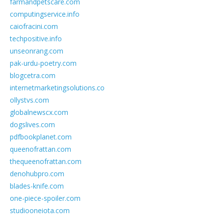
farmandpetscare.com
computingservice.info
caiofracini.com
techpositive.info
unseonrang.com
pak-urdu-poetry.com
blogcetra.com
internetmarketingsolutions.co
ollystvs.com
globalnewscx.com
dogslives.com
pdfbookplanet.com
queenofrattan.com
thequeenofrattan.com
denohubpro.com
blades-knife.com
one-piece-spoiler.com
studiooneiota.com