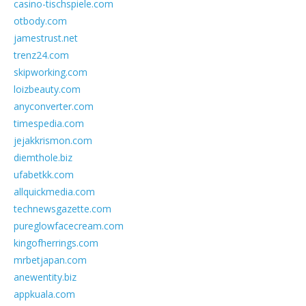
casino-tischspiele.com
otbody.com
jamestrust.net
trenz24.com
skipworking.com
loizbeauty.com
anyconverter.com
timespedia.com
jejakkrismon.com
diemthole.biz
ufabetkk.com
allquickmedia.com
technewsgazette.com
pureglowfacecream.com
kingofherrings.com
mrbetjapan.com
anewentity.biz
appkuala.com