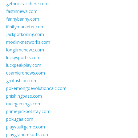
getprocrackhere.com
fastinnews.com
fannybanny.com
ifinitymarketer.com
jackpotkoning.com
modlinknetworks.com
longtimenewz.com
luckysportss.com
luckpeakplay.com
usamicronews.com
grofashion.com
pokemongoevolutioncalc.com
phishingbase.com
racegamings.com
primejackpotstay.com
pokugaa.com
playvaultgame.com
playgrandresorts.com