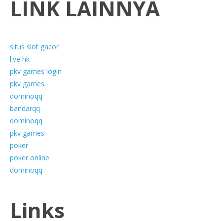
LINK LAINNYA
situs slot gacor
live hk
pkv games login
pkv games
dominoqq
bandarqq
dominoqq
pkv games
poker
poker online
dominoqq
Links