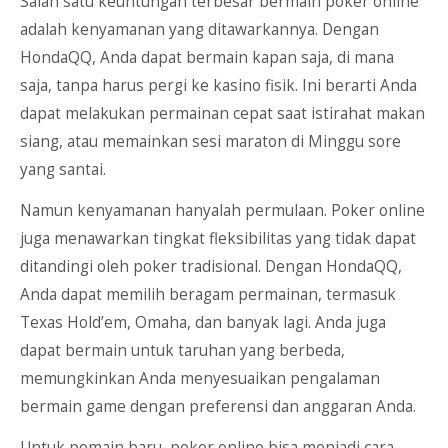
Salah satu keuntungan terbesar bermain poker online
adalah kenyamanan yang ditawarkannya. Dengan
HondaQQ, Anda dapat bermain kapan saja, di mana
saja, tanpa harus pergi ke kasino fisik. Ini berarti Anda
dapat melakukan permainan cepat saat istirahat makan
siang, atau memainkan sesi maraton di Minggu sore
yang santai.
Namun kenyamanan hanyalah permulaan. Poker online
juga menawarkan tingkat fleksibilitas yang tidak dapat
ditandingi oleh poker tradisional. Dengan HondaQQ,
Anda dapat memilih beragam permainan, termasuk
Texas Hold’em, Omaha, dan banyak lagi. Anda juga
dapat bermain untuk taruhan yang berbeda,
memungkinkan Anda menyesuaikan pengalaman
bermain game dengan preferensi dan anggaran Anda.
Untuk pemain baru, poker online bisa menjadi cara