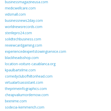
businessmagazineusa.com
medicwellcare.com
vidsmall.com
businessnews2day.com
worldnewsrecords.com
sterilepro24.com
solidtechbusiness.com
reviewcardgaming.com
experiencedexpertstowingservice.com
blackheadsshop.com
location-voiture-casablanca.org
kpaulbartelme.com
comedyclubofhiltonhead.com
virtualartsassistant.com
theprimeinfographics.com
cheapvaliumordernow.com
beenime.com
sodecia-kemmerich.com