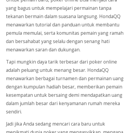
yang bagus untuk mempelajari permainan tanpa
tekanan bermain dalam suasana langsung. HondaQQ
menawarkan tutorial dan panduan untuk membantu
pemula memulai, serta komunitas pemain yang ramah
dan bersahabat yang selalu dengan senang hati
menawarkan saran dan dukungan.
Tapi mungkin daya tarik terbesar dari poker online
adalah peluang untuk menang besar. HondaQQ
menawarkan berbagai turnamen dan permainan uang
dengan kumpulan hadiah besar, memberikan pemain
kesempatan untuk bersaing demi mendapatkan uang
dalam jumlah besar dari kenyamanan rumah mereka
sendiri.
Jadi jika Anda sedang mencari cara baru untuk
menikmati dunia poker yang mengasyikkan, mengapa