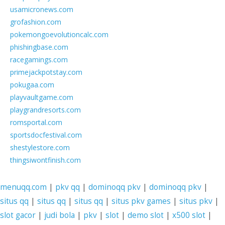
usamicronews.com
grofashion.com
pokemongoevolutioncalc.com
phishingbase.com
racegamings.com
primejackpotstay.com
pokugaa.com
playvaultgame.com
playgrandresorts.com
romsportal.com
sportsdocfestival.com
shestylestore.com
thingsiwontfinish.com
menuqq.com
|
pkv qq
|
dominoqq pkv
|
dominoqq pkv
|
situs qq
|
situs qq
|
situs qq
|
situs pkv games
|
situs pkv
|
slot gacor
|
judi bola
|
pkv
|
slot
|
demo slot
|
x500 slot
|