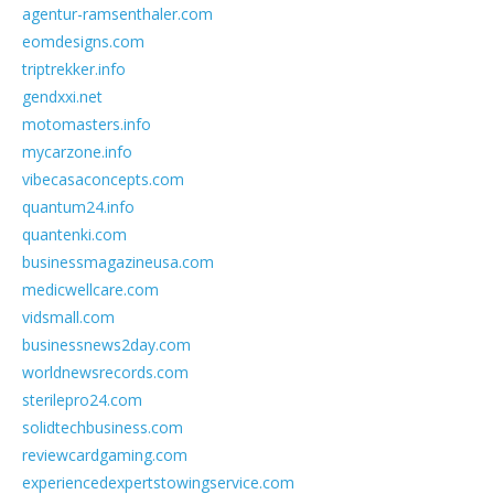
agentur-ramsenthaler.com
eomdesigns.com
triptrekker.info
gendxxi.net
motomasters.info
mycarzone.info
vibecasaconcepts.com
quantum24.info
quantenki.com
businessmagazineusa.com
medicwellcare.com
vidsmall.com
businessnews2day.com
worldnewsrecords.com
sterilepro24.com
solidtechbusiness.com
reviewcardgaming.com
experiencedexpertstowingservice.com