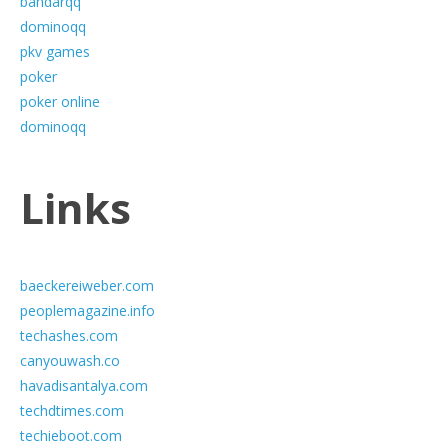
bandarqq
dominoqq
pkv games
poker
poker online
dominoqq
Links
baeckereiweber.com
peoplemagazine.info
techashes.com
canyouwash.co
havadisantalya.com
techdtimes.com
techieboot.com