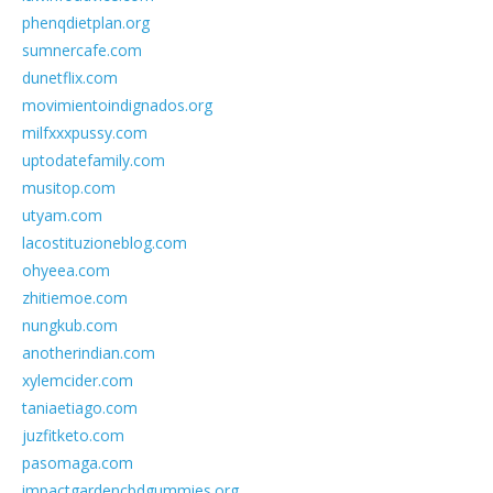
phenqdietplan.org
sumnercafe.com
dunetflix.com
movimientoindignados.org
milfxxxpussy.com
uptodatefamily.com
musitop.com
utyam.com
lacostituzioneblog.com
ohyeea.com
zhitiemoe.com
nungkub.com
anotherindian.com
xylemcider.com
taniaetiago.com
juzfitketo.com
pasomaga.com
impactgardencbdgummies.org