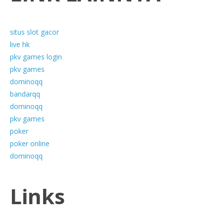
situs slot gacor
live hk
pkv games login
pkv games
dominoqq
bandarqq
dominoqq
pkv games
poker
poker online
dominoqq
Links