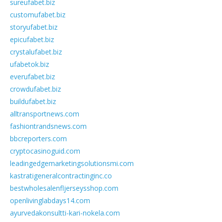
sureufabet.biz
customufabet.biz
storyufabet.biz
epicufabet.biz
crystalufabet.biz
ufabetok.biz
everufabet.biz
crowdufabet.biz
buildufabet.biz
alltransportnews.com
fashiontrandsnews.com
bbcreporters.com
cryptocasinoguid.com
leadingedgemarketingsolutionsmi.com
kastratigeneralcontractinginc.co
bestwholesalenfljerseysshop.com
openlivinglabdays14.com
ayurvedakonsultti-kari-nokela.com