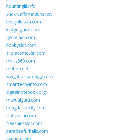
hountinglil.info
chakraaffirmations.net
bestjokes4u.com
lustgurgaon.com
geniejaar.com
bobbyslot.com
11placemoulin.com
mintz360.com
mohob.net
weightlossprodigy.com
smarttechyinfo.com
digitalnotebook.org
maxualguru.com
bongdasuncity.com
slot-pachi.com
freespinsslot.com
paradisefurballs.com
aveuere.info