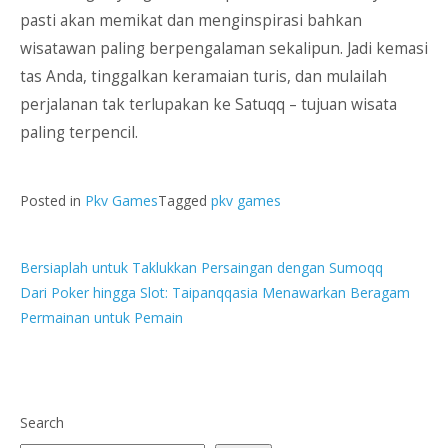
pasti akan memikat dan menginspirasi bahkan
wisatawan paling berpengalaman sekalipun. Jadi kemasi
tas Anda, tinggalkan keramaian turis, dan mulailah
perjalanan tak terlupakan ke Satuqq – tujuan wisata
paling terpencil.
Posted in
Pkv Games
Tagged
pkv games
Post
Bersiaplah untuk Taklukkan Persaingan dengan Sumoqq
Dari Poker hingga Slot: Taipanqqasia Menawarkan Beragam
navigation
Permainan untuk Pemain
Search