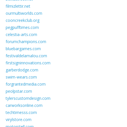
filmizlettir.net
ourmultiworlds.com
cooncreekclub.org
pegpufftimes.com
celestia-arts.com
forumchampions.com
bluebargames.com
festivaldelamalou.com
firstsigninnovations.com
garberdodge.com
swim-wears.com
forgrantedmedia.com
peolpstar.com
tylerscustomdesign.com
carworksonline.com
techtimesss.com
virylstore.com
motorstell.com