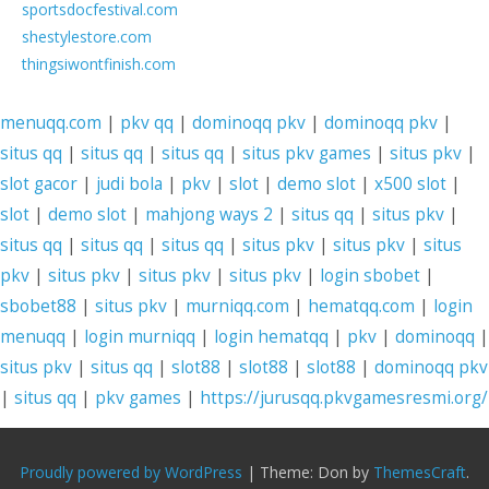
sportsdocfestival.com
shestylestore.com
thingsiwontfinish.com
menuqq.com
|
pkv qq
|
dominoqq pkv
|
dominoqq pkv
|
situs qq
|
situs qq
|
situs qq
|
situs pkv games
|
situs pkv
|
slot gacor
|
judi bola
|
pkv
|
slot
|
demo slot
|
x500 slot
|
slot
|
demo slot
|
mahjong ways 2
|
situs qq
|
situs pkv
|
situs qq
|
situs qq
|
situs qq
|
situs pkv
|
situs pkv
|
situs
pkv
|
situs pkv
|
situs pkv
|
situs pkv
|
login sbobet
|
sbobet88
|
situs pkv
|
murniqq.com
|
hematqq.com
|
login
menuqq
|
login murniqq
|
login hematqq
|
pkv
|
dominoqq
|
situs pkv
|
situs qq
|
slot88
|
slot88
|
slot88
|
dominoqq pkv
|
situs qq
|
pkv games
|
https://jurusqq.pkvgamesresmi.org/
Proudly powered by WordPress
|
Theme: Don by
ThemesCraft
.