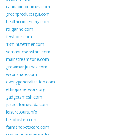
cannabinoidtimes.com
greenproductsgui.com
healthconcerning.com
rojgarind.com
fewhour.com
18minutetimer.com
semanticseostars.com
mainstreamzone.com
growmarijuanas.com
webnshare.com
overlygeneralization.com
ethiopianetwork.org
gadgetsmesh.com
justicefornevada.com
leisuretours.info
hellotbsbro.com
farmandpetscare.com
computingservice.info