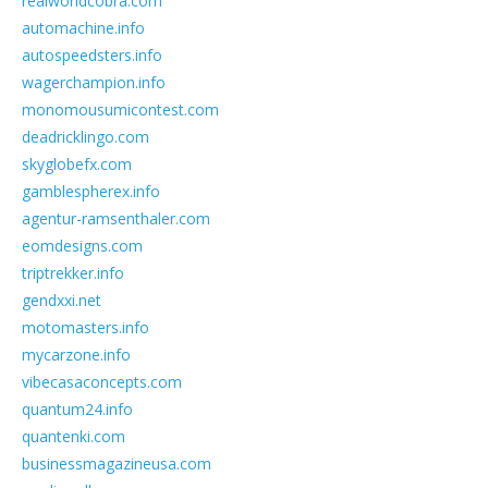
realworldcobra.com
automachine.info
autospeedsters.info
wagerchampion.info
monomousumicontest.com
deadricklingo.com
skyglobefx.com
gamblespherex.info
agentur-ramsenthaler.com
eomdesigns.com
triptrekker.info
gendxxi.net
motomasters.info
mycarzone.info
vibecasaconcepts.com
quantum24.info
quantenki.com
businessmagazineusa.com