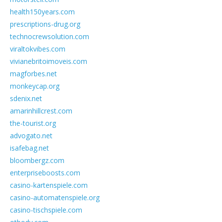
health150years.com
prescriptions-drug.org
technocrewsolution.com
viraltokvibes.com
vivianebritoimoveis.com
magforbes.net
monkeycap.org
sdenix.net
amarinhillcrest.com
the-tourist.org
advogato.net
isafebag.net
bloombergz.com
enterpriseboosts.com
casino-kartenspiele.com
casino-automatenspiele.org
casino-tischspiele.com