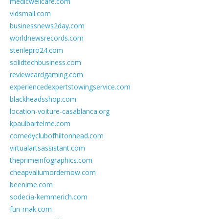
medicwellcare.com
vidsmall.com
businessnews2day.com
worldnewsrecords.com
sterilepro24.com
solidtechbusiness.com
reviewcardgaming.com
experiencedexpertstowingservice.com
blackheadsshop.com
location-voiture-casablanca.org
kpaulbartelme.com
comedyclubofhiltonhead.com
virtualartsassistant.com
theprimeinfographics.com
cheapvaliumordernow.com
beenime.com
sodecia-kemmerich.com
fun-mak.com