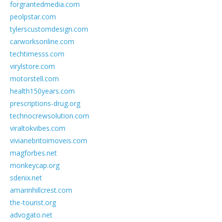
forgrantedmedia.com
peolpstar.com
tylerscustomdesign.com
carworksonline.com
techtimesss.com
virylstore.com
motorstell.com
health150years.com
prescriptions-drug.org
technocrewsolution.com
viraltokvibes.com
vivianebritoimoveis.com
magforbes.net
monkeycap.org
sdenix.net
amarinhillcrest.com
the-tourist.org
advogato.net