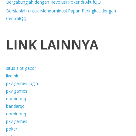
Bergabunglah dengan Revolusi Poker di AktifQQ
Bersiaplah untuk Mendominasi Papan Peringkat dengan
CentralQQ
LINK LAINNYA
situs slot gacor
live hk
pkv games login
pkv games
dominoqq
bandarqq
dominoqq
pkv games
poker