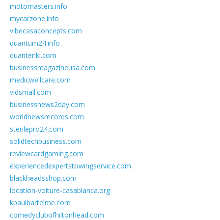
motomasters.info
mycarzone.info
vibecasaconcepts.com
quantum24.info
quantenki.com
businessmagazineusa.com
medicwellcare.com
vidsmall.com
businessnews2day.com
worldnewsrecords.com
sterilepro24.com
solidtechbusiness.com
reviewcardgaming.com
experiencedexpertstowingservice.com
blackheadsshop.com
location-voiture-casablanca.org
kpaulbartelme.com
comedyclubofhiltonhead.com