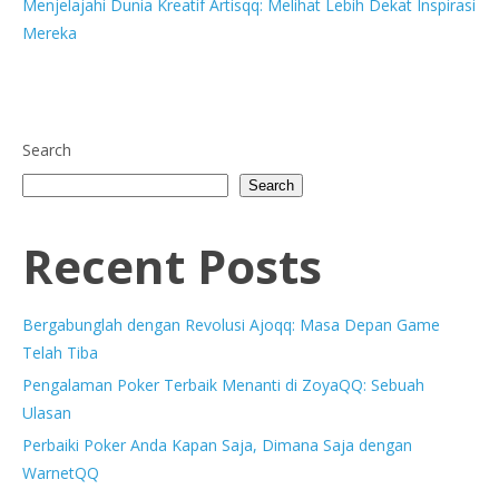
Menjelajahi Dunia Kreatif Artisqq: Melihat Lebih Dekat Inspirasi
navigation
Mereka
Search
Search
Recent Posts
Bergabunglah dengan Revolusi Ajoqq: Masa Depan Game
Telah Tiba
Pengalaman Poker Terbaik Menanti di ZoyaQQ: Sebuah
Ulasan
Perbaiki Poker Anda Kapan Saja, Dimana Saja dengan
WarnetQQ