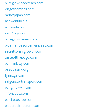
pureglowfacecream.com
kingofherrings.com
mrbetjapan.com
anewentity.biz
appkuala.com
seo7days.com
pureglowcream.com
bloemenbezorgenvandaag.com
secrettohairgrowth.com
tasteofthaitogo.com
bunnynkitty.com
bezopasnik.org
fjmnxga.com
saigonstartransport.com
bangmaxwin.com
infonetive.com
epictacoshop.com
biopuraskinserum.com