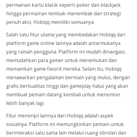
permainan kartu klasik seperti poker dan blackjack
hingga permainan tembak-menembak dan strategi
penuh aksi, Hobiqq memiliki semuanya.
Salah satu fitur utama yang membedakan Hobiqq dari
platform game online lainnya adalah antarmukanya
yang ramah pengguna. Platform ini mudah dinavigasi,
memudahkan para gamer untuk menemukan dan
memainkan game favorit mereka. Selain itu, Hobiqq
menawarkan pengalaman bermain yang mulus, dengan
grafis berkualitas tinggi dan gameplay halus yang akan
membuat pemain datang kembali untuk menonton
lebih banyak lagi.
Fitur menonjol lainnya dari Hobiqq adalah aspek
sosialnya. Platform ini memungkinkan pemain untuk
berinteraksi satu sama lain melalui ruang obrolan dan