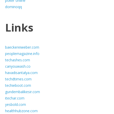
poker online
dominoqq
Links
baeckereiweber.com
peoplemagazine.info
techashes.com
canyouwash.co
havadisantalya.com
techdtimes.com
techieboot.com
gundembalikesir.com
itechar.com
yesbold.com
healthhubzone.com