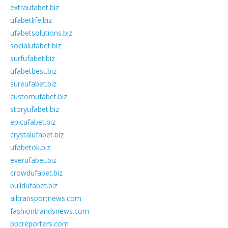
extraufabet.biz
ufabetlife.biz
ufabetsolutions.biz
socialufabet.biz
surfufabet.biz
ufabetbest.biz
sureufabet.biz
customufabet.biz
storyufabet.biz
epicufabet.biz
crystalufabet.biz
ufabetok.biz
everufabet.biz
crowdufabet.biz
buildufabet.biz
alltransportnews.com
fashiontrandsnews.com
bbcreporters.com