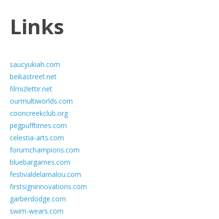
Links
saucyukiah.com
beikastreet.net
filmizlettir.net
ourmultiworlds.com
cooncreekclub.org
pegpufftimes.com
celestia-arts.com
forumchampions.com
bluebargames.com
festivaldelamalou.com
firstsigninnovations.com
garberdodge.com
swim-wears.com